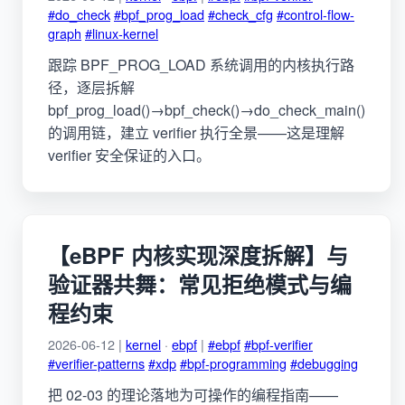
#do_check
#bpf_prog_load
#check_cfg
#control-flow-
graph
#linux-kernel
跟踪 BPF_PROG_LOAD 系统调用的内核执行路
径，逐层拆解
bpf_prog_load()→bpf_check()→do_check_main()
的调用链，建立 verifier 执行全景——这是理解
verifier 安全保证的入口。
【eBPF 内核实现深度拆解】与
验证器共舞：常见拒绝模式与编
程约束
2026-06-12 |
kernel
·
ebpf
|
#ebpf
#bpf-verifier
#verifier-patterns
#xdp
#bpf-programming
#debugging
把 02-03 的理论落地为可操作的编程指南——