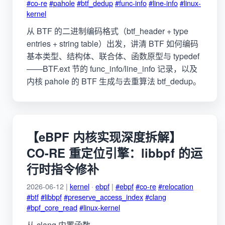
#co-re
#pahole
#btf_dedup
#func-info
#line-info
#linux-
kernel
从 BTF 的二进制编码格式（btf_header + type
entries + string table）出发，讲清 BTF 如何编码
基本类型、结构体、联合体、函数原型与 typedef
——BTF.ext 节的 func_info/line_info 记录，以及
内核 pahole 的 BTF 生成与去重算法 btf_dedup。
【eBPF 内核实现深度拆解】
CO-RE 重定位引擎：libbpf 的运
行时指令修补
2026-06-12 |
kernel
·
ebpf
|
#ebpf
#co-re
#relocation
#btf
#libbpf
#preserve_access_index
#clang
#bpf_core_read
#linux-kernel
从 clang 内置函数