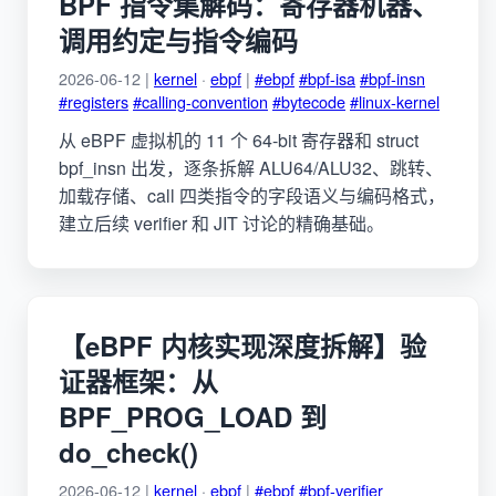
BPF 指令集解码：寄存器机器、
调用约定与指令编码
2026-06-12 |
kernel
·
ebpf
|
#ebpf
#bpf-isa
#bpf-insn
#registers
#calling-convention
#bytecode
#linux-kernel
从 eBPF 虚拟机的 11 个 64-bit 寄存器和 struct
bpf_insn 出发，逐条拆解 ALU64/ALU32、跳转、
加载存储、call 四类指令的字段语义与编码格式，
建立后续 verifier 和 JIT 讨论的精确基础。
【eBPF 内核实现深度拆解】验
证器框架：从
BPF_PROG_LOAD 到
do_check()
2026-06-12 |
kernel
·
ebpf
|
#ebpf
#bpf-verifier