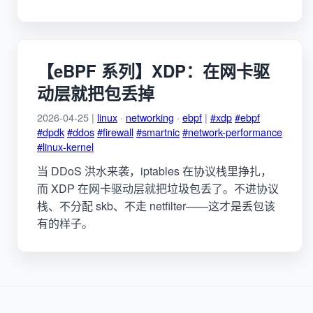
【eBPF 系列】XDP：在网卡驱
动层就把包丢掉
2026-04-25 |
linux
·
networking
·
ebpf
|
#xdp
#ebpf
#dpdk
#ddos
#firewall
#smartnic
#network-performance
#linux-kernel
当 DDoS 洪水来袭，iptables 在协议栈里挣扎，
而 XDP 在网卡驱动层就把垃圾包丢了。不进协议
栈、不分配 skb、不走 netfilter——这才是丢包该
有的样子。