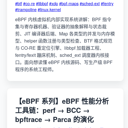
#btf
#co-re
#libbpf
#xdp
#bpf-maps
#sched-ext
#fentry
#trampoline
#linux-kernel
eBPF 内核虚拟机内部实现系统讲解：BPF 指令
集与寄存器机器、验证器的抽象解释与状态裁
剪、JIT 编译器后端、Map 各类型的并发与内存模
型、helper 函数注册与类型检查、BTF 格式规范
与 CO-RE 重定位引擎、libbpf 加载器工程、
fentry/fexit 蹦床机制、sched_ext 调度器内核接
口。面向想读懂 eBPF 内核源码、写生产级 BPF
程序的系统工程师。
【eBPF 系列】eBPF 性能分析
工具链：perf → BCC →
bpftrace → Parca 的演化