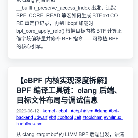
__builtin_preserve_access_index 出发，追踪
BPF_CORE_READ 等宏如何生成 BTF.ext CO-
RE 重定位记录，再到 libbpf 加载时
bpf_core_apply_relo() 根据目标内核 BTF 计算正
确字段偏移量并修补 BPF 指令——可移植 BPF
的核心引擎。
【eBPF 内核实现深度拆解】
BPF 编译工具链：clang 后端、
目标文件布局与调试信息
2026-06-12 |
kernel
·
ebpf
|
#ebpf
#llvm
#clang
#bpf-
backend
#dwarf
#btf
#bpftool
#elf
#toolchain
#vmlinux-
h
#inline-asm
从 clang -target bpf 的 LLVM BPF 后端出发，讲清