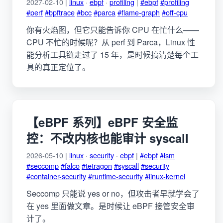
2027-02-10 |
linux
·
ebpf
·
profiling
|
#ebpf
#profiling
#perf
#bpftrace
#bcc
#parca
#flame-graph
#off-cpu
你有火焰图，但它只能告诉你 CPU 在忙什么——
CPU 不忙的时候呢？从 perf 到 Parca，Linux 性
能分析工具链走过了 15 年，是时候搞清楚每个工
具的真正定位了。
【eBPF 系列】eBPF 安全监
控：不改内核也能审计 syscall
2026-05-10 |
linux
·
security
·
ebpf
|
#ebpf
#lsm
#seccomp
#falco
#tetragon
#syscall
#security
#container-security
#runtime-security
#linux-kernel
Seccomp 只能说 yes or no，但攻击者早就学会了
在 yes 里面做文章。是时候让 eBPF 接管安全审
计了。