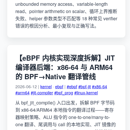
unbounded memory access、variable-length
read、pointer arithmetic on scalar、循环上界推断
失败、helper 参数类型不匹配等 18 种常见 verifier
错误的根因分析、最小复现与正确写法。
【eBPF 内核实现深度拆解】JIT
编译器后端：x86-64 与 ARM64
的 BPF→Native 翻译管线
2026-06-12 |
kernel
·
ebpf
|
#ebpf
#bpf-jit
#x86-64
#arm64
#jit-compiler
#bpf_prog
#linux-kernel
从 bpf_jit_compile() 入口出发，拆解 BPF 字节码
到 x86-64/ARM64 本地指令的翻译过程——寄存
器映射策略、ALU 指令的 one-to-one/many-to-
one 翻译、尾调用与 call 的本地实现、JIT 镜像的