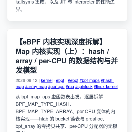
kallsyms 集成，以及 JIT 与 interpreter 的性能边
界。
【eBPF 内核实现深度拆解】
Map 内核实现（上）：hash /
array / per-CPU 的数据结构与并
发模型
2026-06-12 |
kernel
·
ebpf
|
#ebpf
#bpf-maps
#hash-
map
#array-map
#per-cpu
#rcu
#spinlock
#linux-kernel
从 bpf_map_ops 虚函数表出发，逐层拆解
BPF_MAP_TYPE_HASH、
BPF_MAP_TYPE_ARRAY、per-CPU 变体的内
核实现——htab 的 bucket 链表与 prealloc、
bpf_array 的零拷贝共享、per-CPU 分配器的无锁