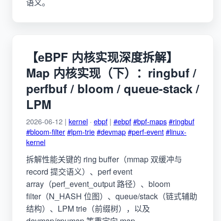
语义。
【eBPF 内核实现深度拆解】
Map 内核实现（下）：ringbuf /
perfbuf / bloom / queue-stack /
LPM
2026-06-12 |
kernel
·
ebpf
|
#ebpf
#bpf-maps
#ringbuf
#bloom-filter
#lpm-trie
#devmap
#perf-event
#linux-
kernel
拆解性能关键的 ring buffer（mmap 双缓冲与
record 提交语义）、perf event
array（perf_event_output 路径）、bloom
filter（N_HASH 位图）、queue/stack（链式辅助
结构）、LPM trie（前缀树），以及
devmap/cpumap 等重定向 map。