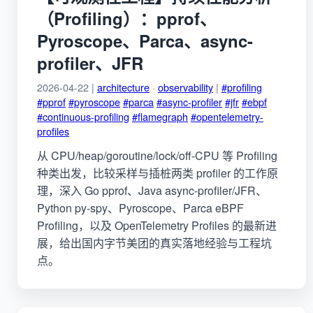
（Profiling）：pprof、
Pyroscope、Parca、async-
profiler、JFR
2026-04-22 |
architecture
·
observability
|
#profiling
#pprof
#pyroscope
#parca
#async-profiler
#jfr
#ebpf
#continuous-profiling
#flamegraph
#opentelemetry-
profiles
从 CPU/heap/goroutine/lock/off-CPU 等 Profiling
种类出发，比较采样与插桩两类 profiler 的工作原
理，深入 Go pprof、Java async-profiler/JFR、
Python py-spy、Pyroscope、Parca eBPF
Profiling，以及 OpenTelemetry Profiles 的最新进
展，给出国内字节美团的真实落地经验与工程坑
点。