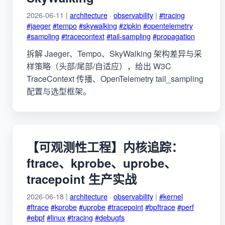
2026-06-11 |
architecture
·
observability
|
#tracing
#jaeger
#tempo
#skywalking
#zipkin
#opentelemetry
#sampling
#tracecontext
#tail-sampling
#propagation
拆解 Jaeger、Tempo、SkyWalking 架构差异与采
样策略（头部/尾部/自适应），给出 W3C
TraceContext 传播、OpenTelemetry tail_sampling
配置与选型框架。
【可观测性工程】内核追踪：
ftrace、kprobe、uprobe、
tracepoint 生产实战
2026-06-18 |
architecture
·
observability
|
#kernel
#ftrace
#kprobe
#uprobe
#tracepoint
#bpftrace
#perf
#ebpf
#linux
#tracing
#debugfs