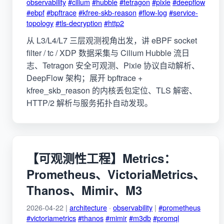
observability
#cilium
#hubble
#tetragon
#pixie
#deepflow
#ebpf
#bpftrace
#kfree-skb-reason
#flow-log
#service-
topology
#tls-decryption
#http2
从 L3/L4/L7 三层观测视角出发，讲 eBPF socket
filter / tc / XDP 数据采集与 Cilium Hubble 流日
志、Tetragon 安全可观测、Pixie 协议自动解析、
DeepFlow 架构；展开 bpftrace +
kfree_skb_reason 的内核丢包定位、TLS 解密、
HTTP/2 解析与服务拓扑自动发现。
【可观测性工程】Metrics：
Prometheus、VictoriaMetrics、
Thanos、Mimir、M3
2026-04-22 |
architecture
·
observability
|
#prometheus
#victoriametrics
#thanos
#mimir
#m3db
#promql