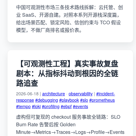
中国可观测性市场三条技术路线拆解：云托管、创
业 SaaS、开源自建。对照本系列开源栈深度篇，
给出场景匹配、锁定风险、信创约束与 TCO 假设
模型，不做厂商排名或报价表。
【可观测性工程】真实事故复盘
剧本：从指标抖动到根因的全链
路追查
2026-06-18 |
architecture
·
observability
|
#incident-
response
#debugging
#playbook
#slo
#prometheus
#tempo
#loki
#profiling
#ebpf
#events
虚构但可复现的 checkout 服务事故全链路：SLO
Burn Rate 告警后按 Golden
Minute→Metrics→Traces→Logs→Profile→Events