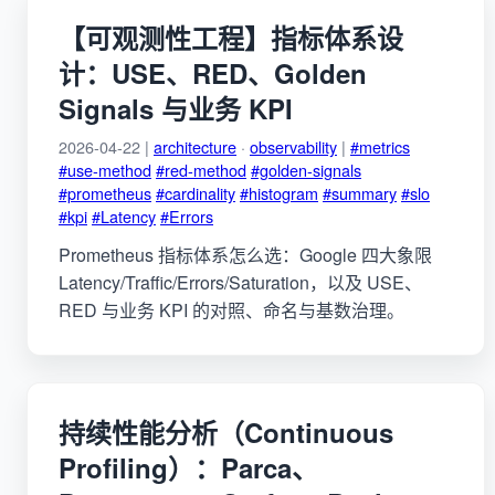
【可观测性工程】指标体系设
计：USE、RED、Golden
Signals 与业务 KPI
2026-04-22 |
architecture
·
observability
|
#metrics
#use-method
#red-method
#golden-signals
#prometheus
#cardinality
#histogram
#summary
#slo
#kpi
#Latency
#Errors
Prometheus 指标体系怎么选：Google 四大象限
Latency/Traffic/Errors/Saturation，以及 USE、
RED 与业务 KPI 的对照、命名与基数治理。
持续性能分析（Continuous
Profiling）：Parca、