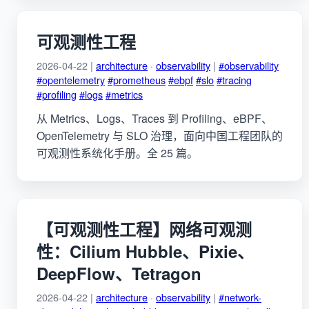
可观测性工程
2026-04-22 |
architecture
·
observability
|
#observability
#opentelemetry
#prometheus
#ebpf
#slo
#tracing
#profiling
#logs
#metrics
从 Metrics、Logs、Traces 到 Profiling、eBPF、
OpenTelemetry 与 SLO 治理，面向中国工程团队的
可观测性系统化手册。全 25 篇。
【可观测性工程】网络可观测
性：Cilium Hubble、Pixie、
DeepFlow、Tetragon
2026-04-22 |
architecture
·
observability
|
#network-