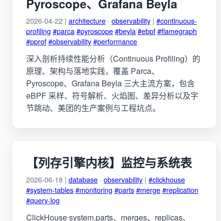
Pyroscope、Grafana Beyla
2026-04-22 |
architecture
·
observability
|
#continuous-
profiling
#parca
#pyroscope
#beyla
#ebpf
#flamegraph
#pprof
#observability
#performance
深入剖析持续性能分析（Continuous Profiling）的
原理、架构与落地实践，覆盖 Parca、
Pyroscope、Grafana Beyla 三大主流方案，包含
eBPF 采样、符号解析、火焰图、差异分析以及字
节跳动、美团的生产案例与工程坑点。
【列存引擎内核】监控与系统表
2026-06-18 |
database
·
observability
|
#clickhouse
#system-tables
#monitoring
#parts
#merge
#replication
#query-log
ClickHouse system.parts、merges、replicas、