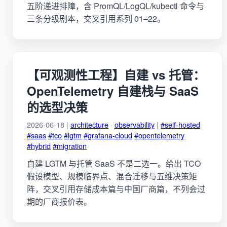
五阶递进排障，含 PromQL/LogQL/kubectl 命令与
三条分级剧本，交叉引用系列 01–22。
【可观测性工程】自建 vs 托管：
OpenTelemetry 自建栈与 SaaS
的选型决策
2026-06-18 |
architecture
·
observability
|
#self-hosted
#saas
#tco
#lgtm
#grafana-cloud
#opentelemetry
#hybrid
#migration
自建 LGTM 与托管 SaaS 不是二选一。给出 TCO
假设模型、规模临界点、混合迁移与五维决策矩
阵，交叉引用存储成本篇与中国厂商篇，不列会过
期的厂商报价表。