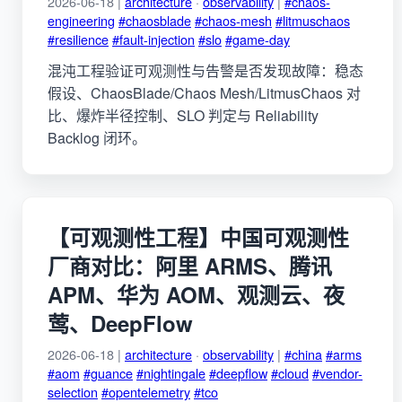
2026-06-18 |
architecture
·
observability
|
#chaos-
engineering
#chaosblade
#chaos-mesh
#litmuschaos
#resilience
#fault-injection
#slo
#game-day
混沌工程验证可观测性与告警是否发现故障：稳态
假设、ChaosBlade/Chaos Mesh/LitmusChaos 对
比、爆炸半径控制、SLO 判定与 Reliability
Backlog 闭环。
【可观测性工程】中国可观测性
厂商对比：阿里 ARMS、腾讯
APM、华为 AOM、观测云、夜
莺、DeepFlow
2026-06-18 |
architecture
·
observability
|
#china
#arms
#aom
#guance
#nightingale
#deepflow
#cloud
#vendor-
selection
#opentelemetry
#tco