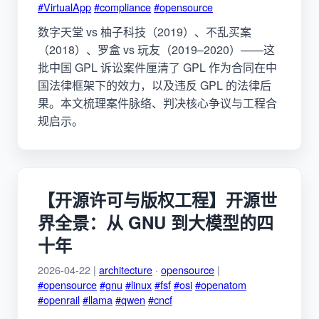
#VirtualApp
#compliance
#opensource
数字天堂 vs 柚子科技（2019）、不乱买案
（2018）、罗盒 vs 玩友（2019–2020）——这
批中国 GPL 诉讼案件厘清了 GPL 作为合同在中
国法律框架下的效力，以及违反 GPL 的法律后
果。本文梳理案件脉络、判决核心争议与工程合
规启示。
【开源许可与版权工程】开源世
界全景：从 GNU 到大模型的四
十年
2026-04-22 |
architecture
·
opensource
|
#opensource
#gnu
#linux
#fsf
#osi
#openatom
#openrail
#llama
#qwen
#cncf