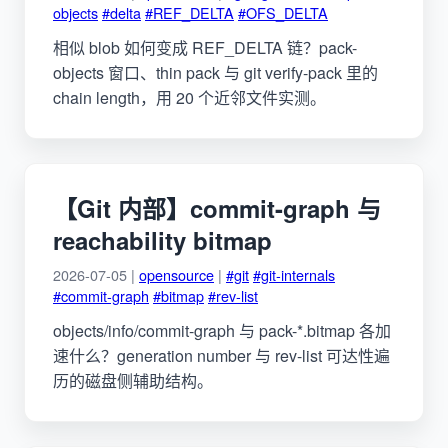
objects
#delta
#REF_DELTA
#OFS_DELTA
相似 blob 如何变成 REF_DELTA 链？pack-
objects 窗口、thin pack 与 git verify-pack 里的
chain length，用 20 个近邻文件实测。
【Git 内部】commit-graph 与
reachability bitmap
2026-07-05 |
opensource
|
#git
#git-internals
#commit-graph
#bitmap
#rev-list
objects/info/commit-graph 与 pack-*.bitmap 各加
速什么？generation number 与 rev-list 可达性遍
历的磁盘侧辅助结构。