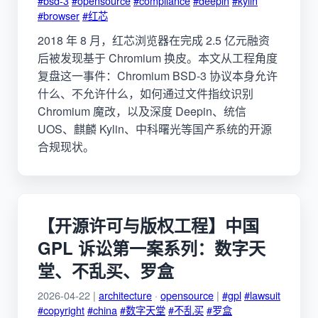
#bsd-3
#opensource
#compliance
#deepin
#kylin
#browser
#红芯
2018 年 8 月，红芯浏览器在完成 2.5 亿元融资
后被发现基于 Chromium 换皮。本文从工程角度
复盘这一事件：Chromium BSD-3 协议本身允许
什么、不允许什么，如何通过文件指纹识别
Chromium 魔改，以及深度 Deepin、统信
UOS、麒麟 Kylin、中科曙光等国产系统的开源
合规现状。
【开源许可与版权工程】中国
GPL 诉讼第一案系列：数字天
堂、不乱买、罗盒
2026-04-22 |
architecture
·
opensource
|
#gpl
#lawsuit
#copyright
#china
#数字天堂
#不乱买
#罗盒