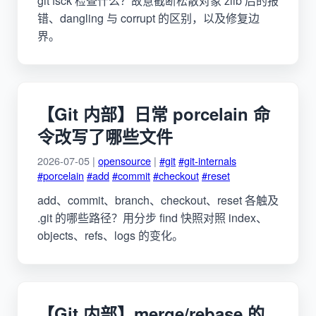
git fsck 检查什么？故意截断松散对象 zlib 后的报
错、dangling 与 corrupt 的区别，以及修复边
界。
【Git 内部】日常 porcelain 命
令改写了哪些文件
2026-07-05 |
opensource
|
#git
#git-internals
#porcelain
#add
#commit
#checkout
#reset
add、commit、branch、checkout、reset 各触及
.git 的哪些路径？用分步 find 快照对照 index、
objects、refs、logs 的变化。
【Git 内部】merge/rebase 的