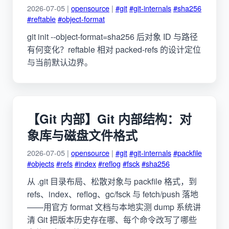
2026-07-05 |
opensource
|
#git
#git-internals
#sha256
#reftable
#object-format
git init --object-format=sha256 后对象 ID 与路径
有何变化？reftable 相对 packed-refs 的设计定位
与当前默认边界。
【Git 内部】Git 内部结构：对
象库与磁盘文件格式
2026-07-05 |
opensource
|
#git
#git-internals
#packfile
#objects
#refs
#index
#reflog
#fsck
#sha256
从 .git 目录布局、松散对象与 packfile 格式，到
refs、index、reflog、gc/fsck 与 fetch/push 落地
——用官方 format 文档与本地实测 dump 系统讲
清 Git 把版本历史存在哪、每个命令改写了哪些