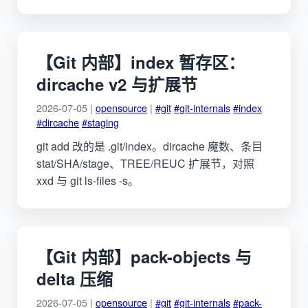
【Git 内部】index 暂存区：
dircache v2 与扩展节
2026-07-05 |
opensource
|
#git
#git-internals
#index
#dircache
#staging
git add 改的是 .git/index。dircache 魔数、条目
stat/SHA/stage、TREE/REUC 扩展节，对照
xxd 与 git ls-files -s。
【Git 内部】pack-objects 与
delta 压缩
2026-07-05 |
opensource
|
#git
#git-internals
#pack-