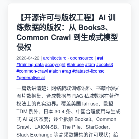
【开源许可与版权工程】AI 训
练数据的版权：从 Books3、
Common Crawl 到生成式模型
侵权
2026-04-22 |
architecture
·
opensource
|
#ai
#training-data
#copyright
#fair-use
#tdm
#books3
#common-crawl
#laion
#rag
#dataset-license
#generative-ai
一篇话讲清楚：网络爬取训练语料、书籍/代码/
图片数据集、合成数据与 RAG 私域数据在著作
权法上的真实边界。覆盖美国 fair use、欧盟
TDM 例外、日本 30-4 条、中国合理使用与生成
式 AI 司法态度；逐个拆解 Books3、Common
Crawl、LAION-5B、The Pile、StarCoder、
Stack Exchange 等高频数据集的许可现状；给