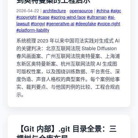
2026-04-22 |
architecture
·
opensource
|
#china
#aigc
#copyright
#case
#spring-wind-face
#ultraman
#ai-
lawsuit
#tongyi
#generative-ai
#deepfake
#voice-right
#platform-liability
系统梳理 2023 年以来中国司法实践对生成式 AI
的关键判决：北京互联网法院 Stable Diffusion
春风画面案、广州互联网法院奥特曼案、上海浦
东新区奥特曼新案、杭州互联网法院 AI 生成图
可版权性案，以及围绕训练数据、平台责任、深
度伪造、声音人格权的典型案件。每个案例给事
实、裁判要点、与他国判例的比较、工程合规启
示。
【Git 内部】.git 目录全景：三