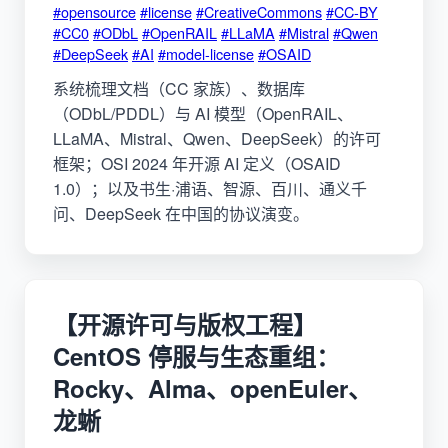
#opensource
#license
#CreativeCommons
#CC-BY
#CC0
#ODbL
#OpenRAIL
#LLaMA
#Mistral
#Qwen
#DeepSeek
#AI
#model-license
#OSAID
系统梳理文档（CC 家族）、数据库
（ODbL/PDDL）与 AI 模型（OpenRAIL、
LLaMA、Mistral、Qwen、DeepSeek）的许可
框架；OSI 2024 年开源 AI 定义（OSAID
1.0）；以及书生·浦语、智源、百川、通义千
问、DeepSeek 在中国的协议演变。
【开源许可与版权工程】
CentOS 停服与生态重组：
Rocky、Alma、openEuler、
龙蜥