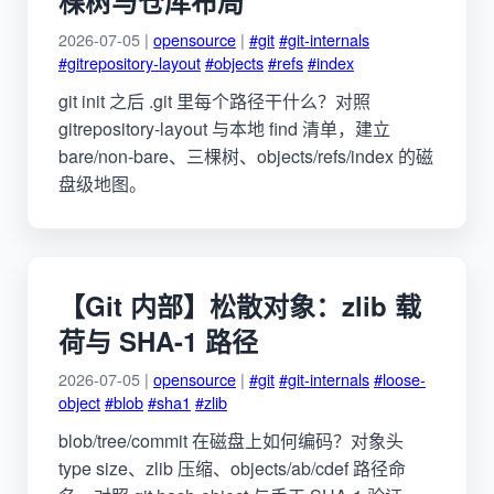
棵树与仓库布局
2026-07-05 |
opensource
|
#git
#git-internals
#gitrepository-layout
#objects
#refs
#index
git init 之后 .git 里每个路径干什么？对照
gitrepository-layout 与本地 find 清单，建立
bare/non-bare、三棵树、objects/refs/index 的磁
盘级地图。
【Git 内部】松散对象：zlib 载
荷与 SHA-1 路径
2026-07-05 |
opensource
|
#git
#git-internals
#loose-
object
#blob
#sha1
#zlib
blob/tree/commit 在磁盘上如何编码？对象头
type size、zlib 压缩、objects/ab/cdef 路径命