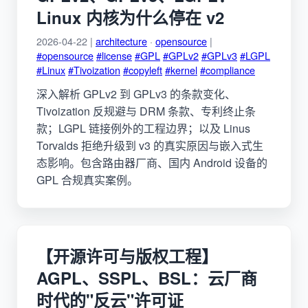
Linux 内核为什么停在 v2
2026-04-22 |
architecture
·
opensource
|
#opensource
#license
#GPL
#GPLv2
#GPLv3
#LGPL
#Linux
#Tivoization
#copyleft
#kernel
#compliance
深入解析 GPLv2 到 GPLv3 的条款变化、
Tivoization 反规避与 DRM 条款、专利终止条
款；LGPL 链接例外的工程边界；以及 Linus
Torvalds 拒绝升级到 v3 的真实原因与嵌入式生
态影响。包含路由器厂商、国内 Android 设备的
GPL 合规真实案例。
【开源许可与版权工程】
AGPL、SSPL、BSL：云厂商
时代的"反云"许可证