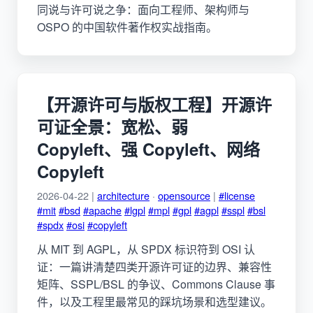
同说与许可说之争：面向工程师、架构师与
OSPO 的中国软件著作权实战指南。
【开源许可与版权工程】开源许
可证全景：宽松、弱
Copyleft、强 Copyleft、网络
Copyleft
2026-04-22 |
architecture
·
opensource
|
#license
#mit
#bsd
#apache
#lgpl
#mpl
#gpl
#agpl
#sspl
#bsl
#spdx
#osi
#copyleft
从 MIT 到 AGPL，从 SPDX 标识符到 OSI 认
证：一篇讲清楚四类开源许可证的边界、兼容性
矩阵、SSPL/BSL 的争议、Commons Clause 事
件，以及工程里最常见的踩坑场景和选型建议。