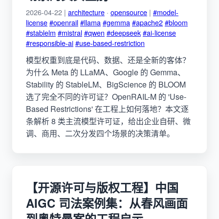
2026-04-22 |
architecture
·
opensource
|
#model-
license
#openrail
#llama
#gemma
#apache2
#bloom
#stablelm
#mistral
#qwen
#deepseek
#ai-license
#responsible-ai
#use-based-restriction
模型权重到底是代码、数据、还是全新的客体？
为什么 Meta 的 LLaMA、Google 的 Gemma、
Stability 的 StableLM、BigScience 的 BLOOM
选了完全不同的许可证？OpenRAIL-M 的 'Use-
Based Restrictions' 在工程上如何落地？本文逐
条解析 8 类主流模型许可证，给出企业自研、微
调、商用、二次分发四个场景的决策清单。
【开源许可与版权工程】中国
AIGC 司法案例集：从春风画面
到奥特曼案的工程启示