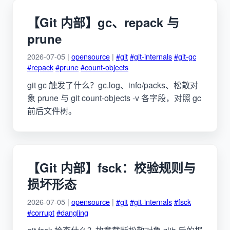
【Git 内部】gc、repack 与
prune
2026-07-05 |
opensource
|
#git
#git-internals
#git-gc
#repack
#prune
#count-objects
git gc 触发了什么？gc.log、info/packs、松散对
象 prune 与 git count-objects -v 各字段，对照 gc
前后文件树。
【Git 内部】fsck：校验规则与
损坏形态
2026-07-05 |
opensource
|
#git
#git-internals
#fsck
#corrupt
#dangling