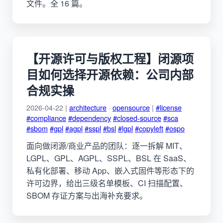
文件。全 16 篇。
【开源许可与版权工程】闭源项
目如何选择开源依赖：公司内部
合规实操
2026-04-22 |
architecture
·
opensource
|
#license
#compliance
#dependency
#closed-source
#sca
#sbom
#gpl
#agpl
#sspl
#bsl
#lgpl
#copyleft
#ospo
面向做闭源/商业产品的团队：逐一拆解 MIT、
LGPL、GPL、AGPL、SSPL、BSL 在 SaaS、
私有化部署、移动 App、嵌入式固件等形态下的
许可边界，给出三级名单模板、CI 扫描配置、
SBOM 存证方案与出海补充要求。