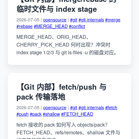
临时文件与 index stage
2026-07-05 |
opensource
|
#git
#git-internals
#merge
#rebase
#MERGE_HEAD
#conflict
MERGE_HEAD、ORIG_HEAD、
CHERRY_PICK_HEAD 何时出现？冲突时
index stage 1/2/3 与 git ls-files -u 的磁盘对应。
【Git 内部】fetch/push 与
pack 传输落地
2026-07-05 |
opensource
|
#git
#git-internals
#fetch
#push
#pack
#shallow
#FETCH_HEAD
fetch 接收的 pack 如何写入 objects/pack？
FETCH_HEAD、refs/remotes、shallow 文件与