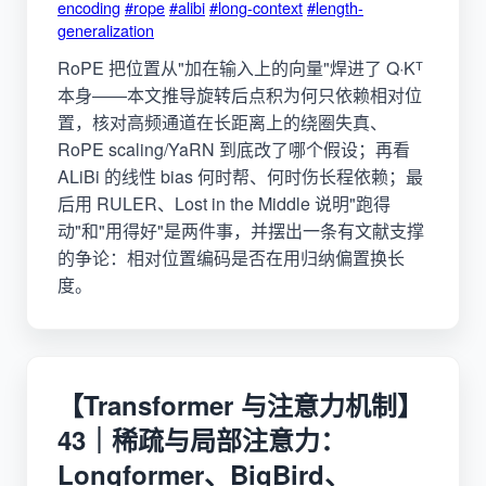
encoding
#rope
#alibi
#long-context
#length-
generalization
RoPE 把位置从"加在输入上的向量"焊进了 Q·Kᵀ
本身——本文推导旋转后点积为何只依赖相对位
置，核对高频通道在长距离上的绕圈失真、
RoPE scaling/YaRN 到底改了哪个假设；再看
ALiBi 的线性 bias 何时帮、何时伤长程依赖；最
后用 RULER、Lost in the Middle 说明"跑得
动"和"用得好"是两件事，并摆出一条有文献支撑
的争论：相对位置编码是否在用归纳偏置换长
度。
【Transformer 与注意力机制】
43｜稀疏与局部注意力：
Longformer、BigBird、