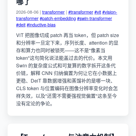
哪了
2026-08-06 |
transformer
|
#transformer
#vit
#vision-
transformer
#patch-embedding
#swin-transformer
#deit
#inductive-bias
ViT 把图像切成 patch 再当 token，但 patch size
和分辨率一旦定下来，序列长度、attention 的显
存和算力也同时被锁死——这不是"像素当
token"这句简化说法能盖过去的代价。本文用
Swin 的复杂度公式和可复算的数字拆开这条代
价链，解释 CNN 归纳偏置为何让它在小数据上
更稳、DeiT 靠数据增强和蒸馏补的是哪一块、
CLS token 与位置编码在图像分辨率变化时会怎
样失效，以及"还需不需要强视觉偏置"这条至今
没有定论的争论。