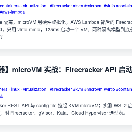
containers
·
virtualization
|
#firecracker
#kvm
#microvm
#virtio
#contai
#aws-lambda
e 隔离，microVM 用硬件虚拟化。AWS Lambda 背后的 Firecra
PCI，只用 virtio-mmio，125ms 启动一个 VM。两种隔离模
少？
microVM 实战：Firecracker API
ners
·
linux
·
virtualization
|
#firecracker
#kvm
#microvm
#virtio
#contai
ta
ker REST API 与 config-file 拉起 KVM microVM；实测 W
附 Firecracker、gVisor、Kata、Cloud Hypervisor 选型表。