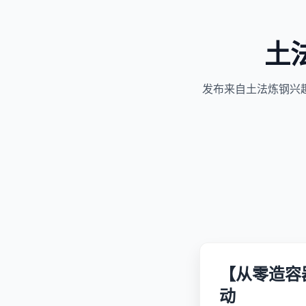
土
发布来自土法炼钢兴
【从零造容器】容
动