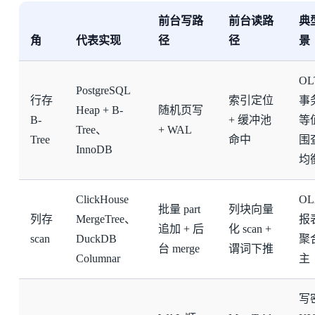
前台写路
前台读路
典
角
代表实现
径
径
景
OL
PostgreSQL
行存
索引定位
事
Heap + B-
随机页写
B-
+ 缓冲池
等
Tree、
+ WAL
Tree
命中
围
InnoDB
均
ClickHouse
O
批量 part
列块向量
列存
MergeTree、
报
追加 + 后
化 scan +
scan
DuckDB
聚
台 merge
谓词下推
Columnar
主
写