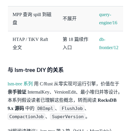
MPP 查询 spill 到磁
query-
不展开
盘
engine/16
HTAP / TiKV Raft
第 18 篇续作
db-
全文
入口
frontier/12
与 lsm-tree DIY 的关系
lsm-tree 系列
用 C/Rust 从零实现可运行引擎，价值在于
亲手验证
InternalKey、VersionEdit、最小堆归并等设计。
本系列假设读者已理解这些概念，转而阅读
RocksDB
9.x 源码
中的
DBImpl
、
FlushJob
、
CompactionJob
、
SuperVersion
。