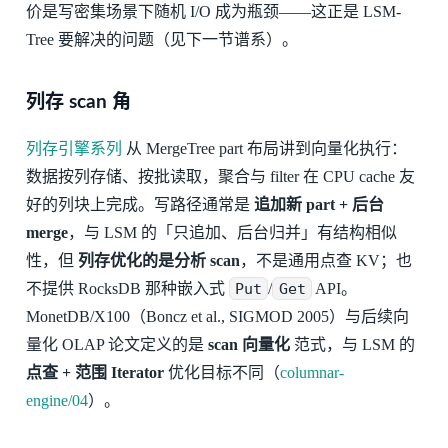
价是写密集场景下随机 I/O 成为瓶颈——这正是 LSM-
Tree 要解决的问题（见下一节谱系）。
列存 scan 角
列存引擎系列
从 MergeTree part 布局讲到向量化执行：
数据按列存储、按批读取，聚合与 filter 在 CPU cache 友
好的列块上完成。写路径通常是
追加新 part + 后台
merge
，与 LSM 的「只追加、后台归并」有结构相似
性，但
列存优化的是分析 scan
，不是通用点查 KV；也
不提供 RocksDB 那种嵌入式
Put
/
Get
API。
MonetDB/X100（Boncz et al., SIGMOD 2005）与后续向
量化 OLAP 论文定义的是
scan 向量化
范式，与 LSM 的
点查 + 范围 Iterator
优化目标不同（
columnar-
engine/04
）。