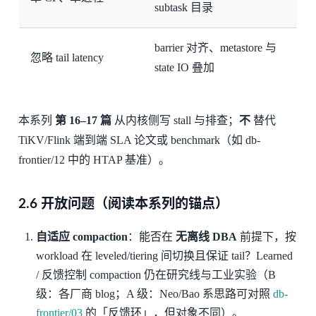
subtask 目录
barrier 对齐、metastore 与
忽略 tail latency
state IO 叠加
本系列
第 16–17 篇
从内核侧写 stall 与排查；
不
替代
TiKV/Flink 端到端 SLA 论文或 benchmark（如 db-
frontier/12 中的 HTAP 基准）。
2.6 开放问题（阅读本系列的锚点）
自适应 compaction
：能否在
无离线 DBA
前提下，按
workload 在 leveled/tiering 间切换且保证 tail？Learned
/ 反馈控制 compaction 仍在研究线与工业实验（B
级：各厂商 blog；A 级：Neo/Bao 系思路可对照
db-
frontier/03
的「反馈环」，但对象不同）。