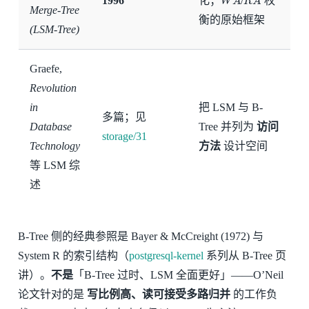
1996
化；
/
权
Merge-Tree
衡的原始框架
(LSM-Tree)
Graefe,
Revolution
in
把 LSM 与 B-
多篇；见
Database
Tree 并列为
访问
storage/31
Technology
方法
设计空间
等 LSM 综
述
B-Tree 侧的经典参照是 Bayer & McCreight (1972) 与
System R 的索引结构（
postgresql-kernel
系列从 B-Tree 页
讲）。
不是
「B-Tree 过时、LSM 全面更好」——O’Neil
论文针对的是
写比例高、读可接受多路归并
的工作负