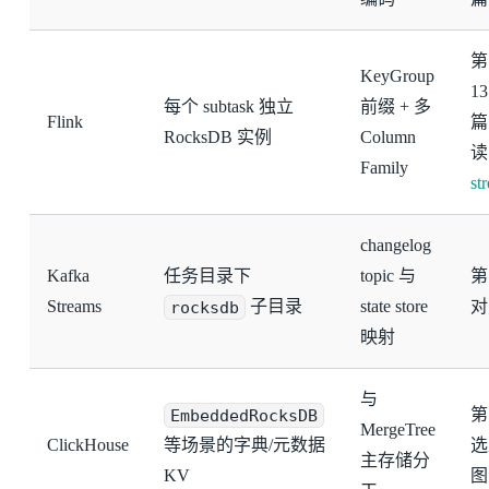
第
KeyGroup
1
每个 subtask 独立
前缀 + 多
Flink
篇
RocksDB 实例
Column
读
Family
st
changelog
Kafka
任务目录下
topic 与
第
Streams
rocksdb
子目录
state store
对
映射
与
EmbeddedRocksDB
第
MergeTree
ClickHouse
等场景的字典/元数据
选
主存储分
KV
图