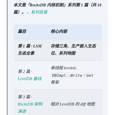
本文是「RocksDB 内核机制」系列第 1 篇（共 18
篇）。
→ 系列目录
篇目
核心内容
第 1 篇 · LSM
存储三角、生产嵌入生态
生态全景
位、系列地图
单线程 leveled、
第 2 篇 ·
DBImpl::Write
/
Get
LevelDB 基线
骨架
第 3 篇 ·
RocksDB 架构
相对 LevelDB 的 diff 地图
演进