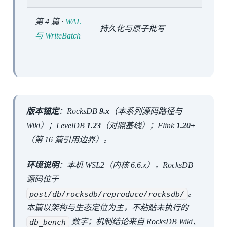
第 4 篇 ·
WAL
持久化与原子批写
与 WriteBatch
版本锚定
：RocksDB
9.x
（本系列源码路径与
Wiki）；LevelDB
1.23
（对照基线）；Flink
1.20+
（第 16 篇引用边界）。
环境说明
：本机 WSL2（内核 6.6.x），RocksDB
源码位于
post/db/rocksdb/reproduce/rocksdb/
。
本篇以架构与生态定位为主，不粘贴未执行的
db_bench
数字；机制结论来自 RocksDB Wiki、