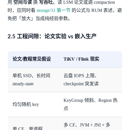
用
空间与读
换
写吞吐
。读 LSM 论文或调 compaction
时，应同时看
storage/31 第一节
的公式与 RUM 表述，避
免把「放大」当成纯经验参数。
2.5 工程间隙：论文实验 vs 嵌入生产
论文/教程常见假设
TiKV / Flink 现实
单机 SSD、长时间
云盘 IOPS 上限、
steady-state
checkpoint 突发读
KeyGroup 倾斜、Region 热
均匀随机 key
点
多 CF、JVM + JNI + 多
单 CF、单进程