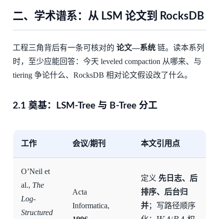
二、学术谱系：从 LSM 论文到 RocksDB
工程三角背后有一条可核对的
论文—系统
链。读本系列
时，至少应能回答：今天 leveled compaction 从哪来、与
tiering 争论什么、RocksDB 相对论文假设改了什么。
2.1 奠基：LSM-Tree 与 B-Tree 分工
工作
会议/期刊
本文引用点
O’Neil et
定义
先日志、后
al.,
The
Acta
排序、后台归
Log-
Informatica,
并
；写路径顺序
Structured
W
A
R
A