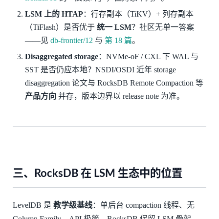
LSM 上的 HTAP
：行存副本（TiKV）+ 列存副本
（TiFlash）是否优于
统一 LSM
？社区无单一答案
——见
db-frontier/12
与
第 18 篇
。
Disaggregated storage
：NVMe-oF / CXL 下 WAL 与
SST 是否仍应本地？NSDI/OSDI 近年 storage
disaggregation 论文与 RocksDB Remote Compaction 等
产品方向
并存，版本边界以 release note 为准。
三、RocksDB 在 LSM 生态中的位置
LevelDB 是
教学级基线
：单后台 compaction 线程、无
Column Family、API 极简。RocksDB 保留 LSM 骨架