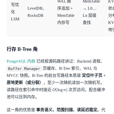
WAL 顺
MemTable
K
写优
LevelDB、
序追加 +
→ L0…
状
化
RocksDB
MemTable
Ln 层级
分
LSM
内存写
查找
KV
地
行存 B-Tree 角
PostgreSQL 内核
已经按源码路径讲过：Backend 进程、
Buffer Manager
页缓存、B-Tree 索引、WAL 与
MVCC 快照。B-Tree 的前台写路径本质是
定位叶子页 +
原地更新（或分裂）
，至少一次随机读加一次随机写。
O
(
log
n
)
读路径在索引命中时接近
次页访问，配合缓冲
池可以压到内存。
这一角的优势是
事务语义、范围扫描、读延迟稳定
。代