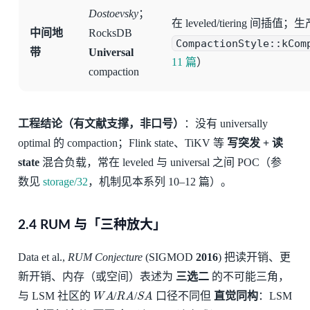
Dostoevsky
；
在 leveled/tiering 间插值；
中间地
RocksDB
CompactionStyle::kCom
带
Universal
11 篇
）
compaction
工程结论（有文献支撑，非口号）
：没有 universally
optimal 的 compaction；Flink state、TiKV 等
写突发 + 读
state
混合负载，常在 leveled 与 universal 之间 POC（参
数见
storage/32
，机制见本系列 10–12 篇）。
2.4 RUM 与「三种放大」
Data et al.,
RUM Conjecture
(SIGMOD
2016
) 把读开销、更
新开销、内存（或空间）表述为
三选二
的不可能三角，
W
A
R
A
S
A
与 LSM 社区的
/
/
口径不同但
直觉同构
：LSM