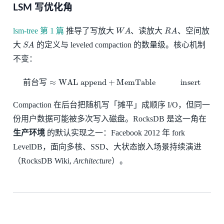
LSM 写优化角
W
A
R
A
lsm-tree 第 1 篇
推导了写放大
、读放大
、空间放
S
A
大
的定义与 leveled compaction 的数量级。核心机制
不变：
前台写
≈
WAL append
+
MemTableinsert
前
台
写
Compaction 在后台把随机写「摊平」成顺序 I/O，但同一
份用户数据可能被多次写入磁盘。RocksDB 是这一角在
生产环境
的默认实现之一：Facebook 2012 年 fork
LevelDB，面向多核、SSD、大状态嵌入场景持续演进
（RocksDB Wiki,
Architecture
）。