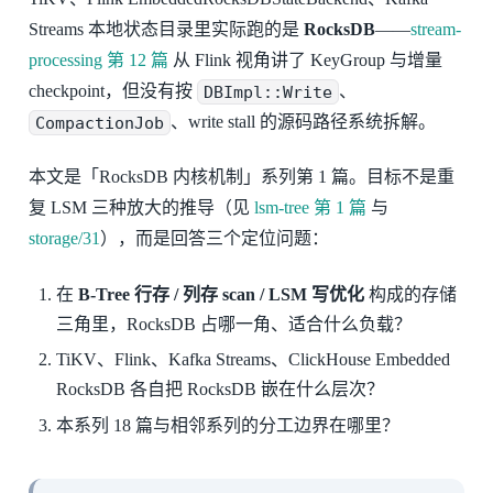
Streams 本地状态目录里实际跑的是
RocksDB
——
stream-
processing 第 12 篇
从 Flink 视角讲了 KeyGroup 与增量
checkpoint，但没有按
DBImpl::Write
、
CompactionJob
、write stall 的源码路径系统拆解。
本文是「RocksDB 内核机制」系列第 1 篇。目标不是重
复 LSM 三种放大的推导（见
lsm-tree 第 1 篇
与
storage/31
），而是回答三个定位问题：
在
B-Tree 行存 / 列存 scan / LSM 写优化
构成的存储
三角里，RocksDB 占哪一角、适合什么负载？
TiKV、Flink、Kafka Streams、ClickHouse Embedded
RocksDB 各自把 RocksDB 嵌在什么层次？
本系列 18 篇与相邻系列的分工边界在哪里？