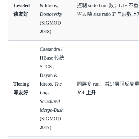
Leveled
& Idreos,
控制 sorted run 数；L1+ 
W
A
T
读友好
Dostoevsky
随 size ratio
与层数上
(SIGMOD
2018
)
Cassandra /
HBase 传统
STCS；
Dayan &
Tiering
Idreos,
The
同层多 run，减少层间反复
R
A
写友好
Log-
上升
Structured
Merge-Bush
(SIGMOD
2017
)