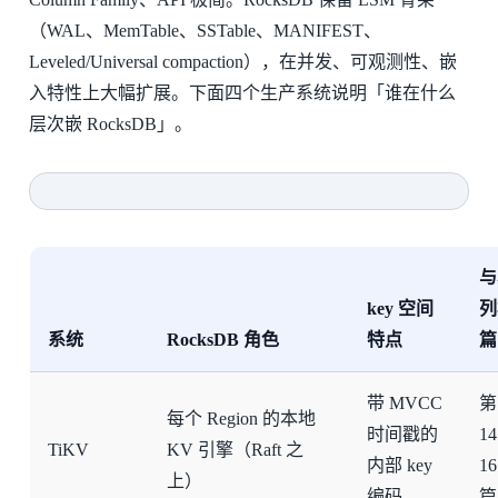
（WAL、MemTable、SSTable、MANIFEST、
Leveled/Universal compaction），在并发、可观测性、嵌
入特性上大幅扩展。下面四个生产系统说明「谁在什么
层次嵌 RocksDB」。
与
key 空间
列
系统
RocksDB 角色
特点
篇
带 MVCC
第
每个 Region 的本地
时间戳的
1
TiKV
KV 引擎（Raft 之
内部 key
1
上）
编码
篇