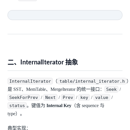
二、InternalIterator 抽象
InternalIterator
（
table/internal_iterator.h
是 SST、MemTable、MergeIterator 的统一接口：
Seek
/
SeekForPrev
/
Next
/
Prev
/
key
/
value
/
status
。键值为
Internal Key
（含 sequence 与
type）。
典型实现：