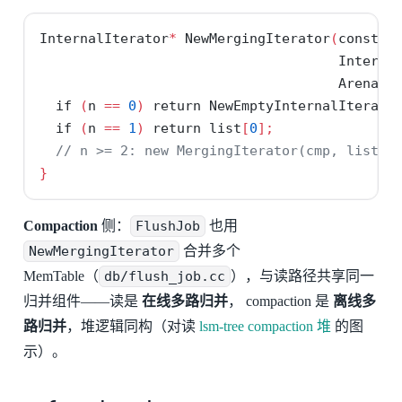
InternalIterator
*
 NewMergingIterator
(
const
 I
                                     Interna
                                     Arena
*
 
if
(
n 
==
0
)
return
 NewEmptyInternalIterato
if
(
n 
==
1
)
return
 list
[
0
];
// n >= 2: new MergingIterator(cmp, list, 
}
Compaction
侧：
FlushJob
也用
NewMergingIterator
合并多个
MemTable（
db/flush_job.cc
），与读路径共享同一
归并组件——读是
在线多路归并
， compaction 是
离线多
路归并
，堆逻辑同构（对读
lsm-tree compaction 堆
的图
示）。