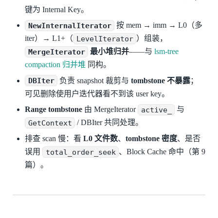
键为 Internal Key。
NewInternalIterator
按 mem → imm → L0（多
iter）→ L1+（
LevelIterator
）组装，
MergeIterator
最小堆归并
——与
lsm-tree
compaction 归并堆
同构。
DBIter
负责 snapshot 裁剪与
tombstone 不暴露
；
可见删除使用户迭代器看不到该 user key。
Range tombstone
由 MergeIterator
active_
与
GetContext
/ DBIter 共同处理。
排查 scan 慢：看
L0 文件数
、
tombstone 密度
、是否
误用
total_order_seek
、Block Cache 命中（第 9
篇）。