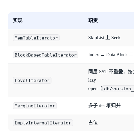
实现
职责
MemTableIterator
SkipList 上 Seek
BlockBasedTableIterator
Index → Data Block 
同层 SST
不重叠
，按
LevelIterator
lazy
open（
db/version_
MergingIterator
多子 iter
堆归并
EmptyInternalIterator
占位