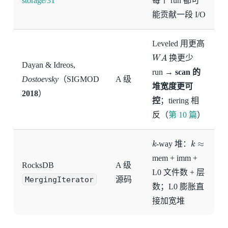
storage/31
每个 run 都可
能贡献一段 I/O
Leveled 用更高
W
A
换更少
Dayan & Idreos,
run →
scan 的
Dostoevsky
（SIGMOD
A 级
堆宽度更可
2018
）
控
；tiering 相
反（
第 10 篇
）
k
k
≈
-way 堆：
mem + imm +
RocksDB
A 级
L0 文件数 + 层
MergingIterator
源码
数；L0 膨胀直
接加宽堆