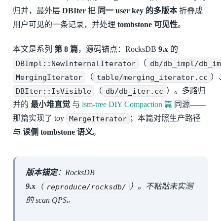
归并，最外层
DBIter
把
同一 user key 的多版本
折叠成
用户可见的一条记录，并处理
tombstone 可见性
。
本文是系列
第 8 篇
，源码锚点：RocksDB
9.x
的
DBImpl::NewInternalIterator
（
db/db_impl/db_im
MergingIterator
（
table/merging_iterator.cc
）
DBIter::IsVisible
（
db/db_iter.cc
）。多路归
并的
最小堆直觉
与
lsm-tree DIY Compaction 篇
同源——
那篇实现了 toy
MergeIterator
；本篇对照生产路径
与
读侧 tombstone 语义
。
版本锚定
：RocksDB
9.x
（
reproduce/rocksdb/
）。不粘贴未实测
的 scan QPS。