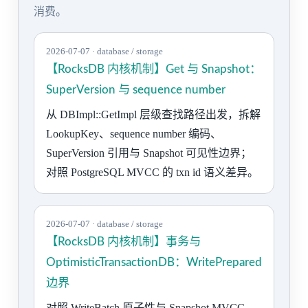
消费。
2026-07-07 · database / storage
【RocksDB 内核机制】Get 与 Snapshot：
SuperVersion 与 sequence number
从 DBImpl::GetImpl 层级查找路径出发，拆解
LookupKey、sequence number 编码、
SuperVersion 引用与 Snapshot 可见性边界；
对照 PostgreSQL MVCC 的 txn id 语义差异。
2026-07-07 · database / storage
【RocksDB 内核机制】事务与
OptimisticTransactionDB：WritePrepared
边界
对照 WriteBatch 原子性与 Snapshot MVCC，