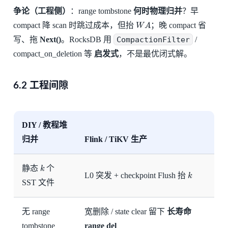
争论（工程侧）
：range tombstone
何时物理归并
？早
W
A
compact 降 scan 时跳过成本，但抬
；晚 compact 省
写、拖
Next()
。RocksDB 用
CompactionFilter
/
compact_on_deletion 等
启发式
，不是最优闭式解。
6.2 工程间隙
DIY / 教程堆
归并
Flink / TiKV 生产
k
静态
个
k
L0 突发 + checkpoint Flush 抬
SST 文件
无 range
宽删除 / state clear 留下
长寿命
tombstone
range del