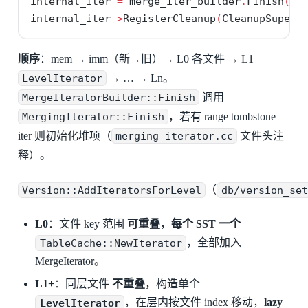
internal_iter 
=
 merge_iter_builder
.
Finish
(..
internal_iter
->
RegisterCleanup
(
CleanupSuperV
顺序
：mem → imm（新→旧）→ L0 各文件 → L1
LevelIterator
→ … → Ln。
MergeIteratorBuilder::Finish
调用
MergingIterator::Finish
，若有 range tombstone
iter 则初始化堆项（
merging_iterator.cc
文件头注
释）。
Version::AddIteratorsForLevel
（
db/version_set
L0
：文件 key 范围
可重叠
，
每个 SST 一个
TableCache::NewIterator
，全部加入
MergeIterator。
L1+
：同层文件
不重叠
，构造单个
LevelIterator
，在层内按文件 index 移动，
lazy