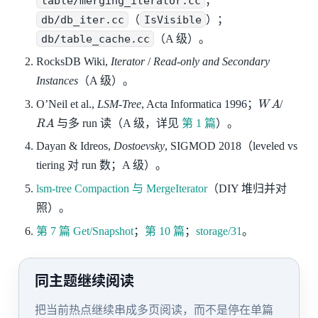
table/merging_iterator.cc
；
db/db_iter.cc
（
IsVisible
）；
db/table_cache.cc
（A 级）。
RocksDB Wiki,
Iterator
/
Read-only and Secondary
Instances
（A 级）。
W
A
O’Neil et al.,
LSM-Tree
, Acta Informatica 1996；
/
R
A
与多 run 读（A 级，详见
第 1 篇
）。
Dayan & Idreos,
Dostoevsky
, SIGMOD 2018（leveled vs
tiering 对 run 数；A 级）。
lsm-tree Compaction 与 MergeIterator
（DIY 堆归并对
照）。
第 7 篇 Get/Snapshot
；
第 10 篇
；
storage/31
。
同主题继续阅读
把当前热点继续串成多页阅读，而不是停在单篇