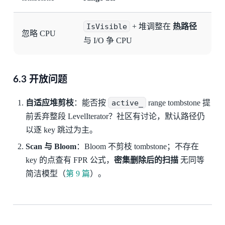
IsVisible
+ 堆调整在
热路径
忽略 CPU
与 I/O 争 CPU
6.3 开放问题
自适应堆剪枝
：能否按
active_
range tombstone 提
前丢弃整段 LevelIterator？社区有讨论，默认路径仍
以逐 key 跳过为主。
Scan 与 Bloom
：Bloom 不剪枝 tombstone；不存在
key 的点查有 FPR 公式，
密集删除后的扫描
无同等
简洁模型（
第 9 篇
）。