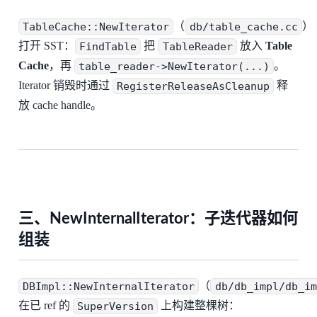
TableCache::NewIterator
（
db/table_cache.cc
）
打开 SST：
FindTable
把
TableReader
放入
Table
Cache
，再
table_reader->NewIterator(...)
。
Iterator 销毁时通过
RegisterReleaseAsCleanup
释
放 cache handle。
三、NewInternalIterator：子迭代器如何
组装
DBImpl::NewInternalIterator
（
db/db_impl/db_im
在已 ref 的
SuperVersion
上构建整棵树：