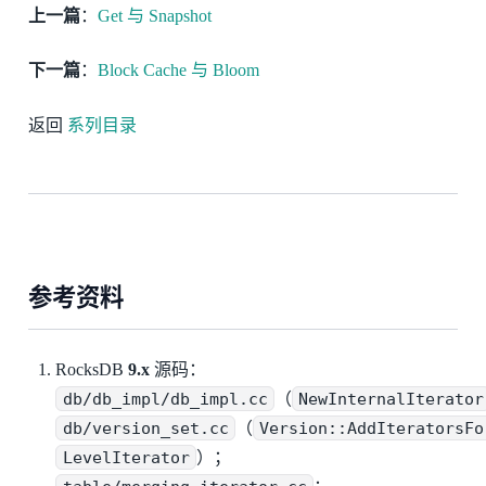
上一篇
：
Get 与 Snapshot
下一篇
：
Block Cache 与 Bloom
返回
系列目录
参考资料
RocksDB
9.x
源码：
db/db_impl/db_impl.cc
（
NewInternalIterator
db/version_set.cc
（
Version::AddIteratorsFo
LevelIterator
）；