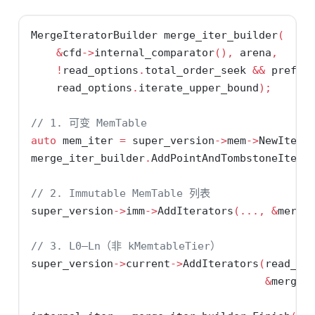
MergeIteratorBuilder merge_iter_builder
(
&
cfd
->
internal_comparator
(),
 arena
,
!
read_options
.
total_order_seek 
&&
 prefix
    read_options
.
iterate_upper_bound
);
// 1. 可变 MemTable
auto
 mem_iter 
=
 super_version
->
mem
->
NewItera
merge_iter_builder
.
AddPointAndTombstoneItera
// 2. Immutable MemTable 列表
super_version
->
imm
->
AddIterators
(...,
&
merge
// 3. L0–Ln（非 kMemtableTier）
super_version
->
current
->
AddIterators
(
read_op
&
merge_