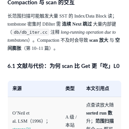
Compaction 与 scan 的交互
长范围扫描可能触发大量 SST 的 Index/Data Block 读；
tombstone 密集时 DBIter 需
连续 Next 跳过
大量内部键
（
db/db_iter.cc
注释
long-running operation due to
tombstones
）。Compaction 不及时会导致
scan 放大
与
空
间膨胀
（第 10–11 篇）。
6.1 文献与代价：为何 scan 比 Get 更「吃」L0
来源
类型
本文引用点
点查读放大随
O’Neil et
sorted run 数
A 级 /
al. LSM（1996）；
升；
范围扫描
本站