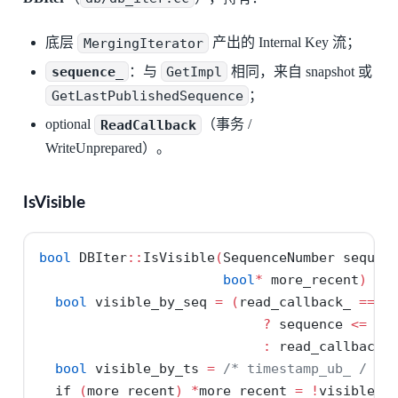
底层
MergingIterator
产出的 Internal Key 流；
sequence_
：与
GetImpl
相同，来自 snapshot 或
GetLastPublishedSequence
；
optional
ReadCallback
（事务 /
WriteUnprepared）。
IsVisible
bool
 DBIter
::
IsVisible
(
SequenceNumber sequen
bool
*
 more_recent
)
{
bool
 visible_by_seq 
=
(
read_callback_
==
n
?
 sequence 
<=
se
:
read_callback_
bool
 visible_by_ts 
=
/* timestamp_ub_ / ti
if
(
more_recent
)
*
more_recent 
=
!
visible_b