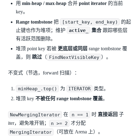
用
min-heap / max-heap
合并
point iterator
的当前
key。
Range tombstone
把
[start_key, end_key)
的起
止键也作为堆项；维护
active_
集合
跟踪哪些层
有活跃范围删除。
堆顶 point key 若被
更底层或同层
range tombstone 覆
盖，则
跳过
（
FindNextVisibleKey
）。
不变式（节选，forward 扫描）：
minHeap_.top()
为
ITERATOR
类型。
堆顶 key
不被任何 range tombstone 覆盖
。
NewMergingIterator
在
n == 1
时
直接返回
子
iter，避免堆开销；
n >= 2
才分配
MergingIterator
（可放在 Arena 上）。