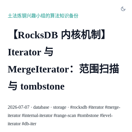
土法炼钢兴趣小组的算法知识备份
【RocksDB 内核机制】
Iterator 与
MergeIterator：范围扫描
与 tombstone
2026-07-07
·
database
·
storage
·
#rocksdb
#iterator
#merge-
iterator
#internal-iterator
#range-scan
#tombstone
#level-
iterator
#db-iter