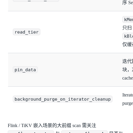
序 Se
kMe
只扫 
read_tier
kBl
仅缓
迭代期
pin_data
块，减
cache
Ite
background_purge_on_iterator_cleanup
purge
Flink / TiKV 嵌入场景的大前缀 scan 需关注