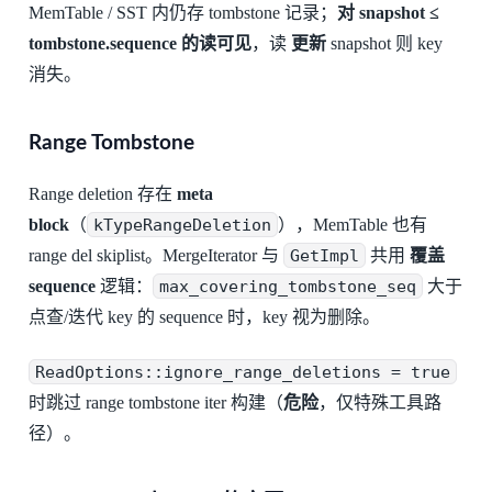
MemTable / SST 内仍存 tombstone 记录；
对 snapshot ≤
tombstone.sequence 的读可见
，读
更新
snapshot 则 key
消失。
Range Tombstone
Range deletion 存在
meta
block
（
kTypeRangeDeletion
），MemTable 也有
range del skiplist。MergeIterator 与
GetImpl
共用
覆盖
sequence
逻辑：
max_covering_tombstone_seq
大于
点查/迭代 key 的 sequence 时，key 视为删除。
ReadOptions::ignore_range_deletions = true
时跳过 range tombstone iter 构建（
危险
，仅特殊工具路
径）。