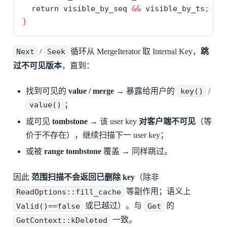
return
 visible_by_seq 
&&
 visible_by_ts
;
}
Next
/
Seek
循环从 MergeIterator 取 Internal Key，
跳
过不可见版本
，直到：
找到可见的
value / merge
→ 暴露给用户的
key()
/
value()
；
或可见
tombstone
→ 该 user key
对客户端不可见
（等
价于不存在），继续扫描下一 user key；
或被
range tombstone
覆盖 → 同样跳过。
因此
范围扫描不会返回已删除 key
（除非
ReadOptions::fill_cache
等副作用；语义上
Valid()==false
或已越过）。与
Get
的
GetContext::kDeleted
一致。