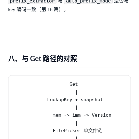
prefix_extractor
与
auto_prefix_mode
是否与
key 编码一致（第 16 篇）。
八、与 Get 路径的对照
                    Get                      
                      |                      
            LookupKey + snapshot           DB
                      |                      
              mem -> imm -> Version          
                      |                      
              FilePicker 单文件链           
                      |                      