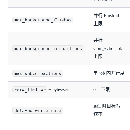
并行 FlushJob
max_background_flushes
上限
并行
max_background_compactions
CompactionJob
上限
max_subcompactions
单 job 内并行度
rate_limiter
+ bytes/sec
0 = 不限
stall 时目标写
delayed_write_rate
速率