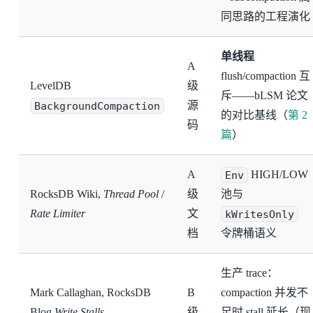
同思路的工程演化
单线程
A
flush/compaction 互
LevelDB
级
斥——bLSM 论文
BackgroundCompaction
源
的对比基线（
第 2
码
篇
）
A
Env
HIGH/LOW
RocksDB Wiki,
Thread Pool
/
级
池与
Rate Limiter
文
kWritesOnly
档
令牌桶语义
生产 trace：
Mark Callaghan, RocksDB
B
compaction 并发不
Blog
Write Stalls
级
足时 stall 延长（现