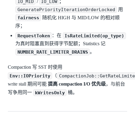
IO_MID
/
IO_LOW
；
GeneratePriorityIterationOrderLocked
用
fairness
随机化 HIGH 与 MID/LOW 的相对顺
序；
RequestToken
：在
IsRateLimited(op_type)
为真时阻塞直到获得字节配额；Statistics 记
NUMBER_RATE_LIMITER_DRAINS
。
Compaction 写 SST 时使用
Env::IOPriority
（
CompactionJob::GetRateLimite
write stall 期间可能
提高 compaction I/O 优先级
，与前台
写争用同一
kWritesOnly
桶。