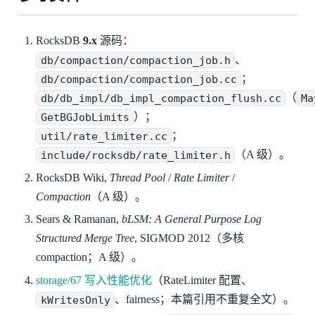
RocksDB
9.x
源码：
db/compaction/compaction_job.h
、
db/compaction/compaction_job.cc
；
db/db_impl/db_impl_compaction_flush.cc
（
Ma
GetBGJobLimits
）；
util/rate_limiter.cc
；
include/rocksdb/rate_limiter.h
（A 级）。
RocksDB Wiki,
Thread Pool
/
Rate Limiter
/
Compaction
（A 级）。
Sears & Ramanan,
bLSM: A General Purpose Log
Structured Merge Tree
, SIGMOD 2012（多核
compaction；A 级）。
storage/67 写入性能优化
（RateLimiter 配置、
kWritesOnly
、fairness；本篇引用不重复全文）。