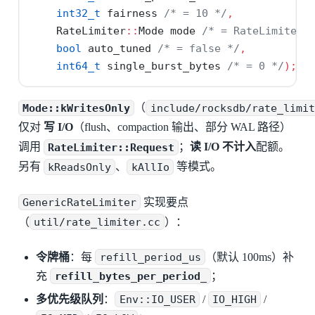
int32_t
 fairness 
/* = 10 */
,
    RateLimiter
::
Mode mode 
/* = RateLimiter:
bool
 auto_tuned 
/* = false */
,
int64_t
 single_burst_bytes 
/* = 0 */
);
Mode::kWritesOnly
（
include/rocksdb/rate_limit
仅对
写 I/O
（flush、compaction 输出、部分 WAL 路径）
调用
RateLimiter::Request
；
读 I/O 不计入
配额。
另有
kReadsOnly
、
kAllIo
等模式。
GenericRateLimiter
实现要点
（
util/rate_limiter.cc
）：
令牌桶
：每
refill_period_us
（默认 100ms）补
充
refill_bytes_per_period_
；
多优先级队列
：
Env::IO_USER
/
IO_HIGH
/