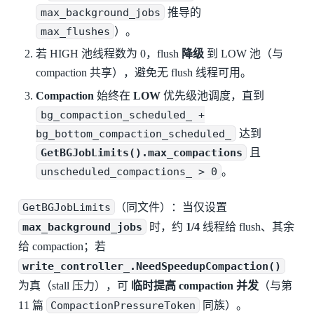
max_background_jobs
推导的
max_flushes
）。
若 HIGH 池线程数为 0，flush
降级
到 LOW 池（与
compaction 共享），避免无 flush 线程可用。
Compaction
始终在
LOW
优先级池调度，直到
bg_compaction_scheduled_ +
bg_bottom_compaction_scheduled_
达到
GetBGJobLimits().max_compactions
且
unscheduled_compactions_ > 0
。
GetBGJobLimits
（同文件）：当仅设置
max_background_jobs
时，约
1/4
线程给 flush、其余
给 compaction；若
write_controller_.NeedSpeedupCompaction()
为真（stall 压力），可
临时提高 compaction 并发
（与第
11 篇
CompactionPressureToken
同族）。