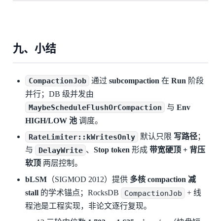
九、小结
CompactionJob
通过
subcompaction
在
Run
阶段
并行；DB 级并发由
MaybeScheduleFlushOrCompaction
与
Env
HIGH/LOW 池
调度。
RateLimiter::kWritesOnly
默认只限
写路径
；
与
DelayWrite
、
Stop token
形成
带宽硬顶 + 背压
软顶
两层控制。
bLSM
（SIGMOD 2012）提供
多核 compaction 减
stall
的学术锚点；RocksDB
CompactionJob
+ 线
程池是工程实现，非论文逐行复现。