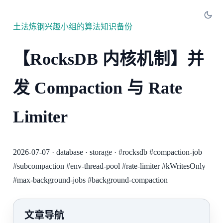
土法炼钢兴趣小组的算法知识备份
【RocksDB 内核机制】并
发 Compaction 与 Rate
Limiter
2026-07-07
·
database
·
storage
·
#rocksdb
#compaction-job
#subcompaction
#env-thread-pool
#rate-limiter
#kWritesOnly
#max-background-jobs
#background-compaction
文章导航