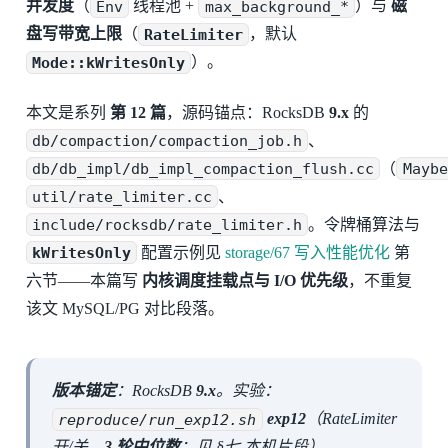
并发度
（
Env
线程池 +
max_background_*
）与
磁
盘写带宽上限
（
RateLimiter
，默认
Mode::kWritesOnly
）。
本文是系列
第 12 篇
，源码锚点：RocksDB
9.x
的
db/compaction/compaction_job.h
、
db/db_impl/db_impl_compaction_flush.cc
（
Maybe
util/rate_limiter.cc
、
include/rocksdb/rate_limiter.h
。令牌桶算法与
kWritesOnly
配置示例见
storage/67 写入性能优化
第
六节——本篇写
内核调度挂载点与 I/O 优先级
，不重复
该文 MySQL/PG 对比段落。
版本锚定
：RocksDB
9.x
。实验：
reproduce/run_exp12.sh
exp12
（RateLimiter
开/关，
3 轮中位数
；见 §七 本机片段）。