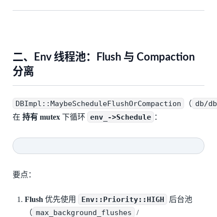
二、Env 线程池：Flush 与 Compaction
分离
DBImpl::MaybeScheduleFlushOrCompaction
（
db/db
在
持有 mutex
下循环
env_->Schedule
：
要点：
Flush
优先使用
Env::Priority::HIGH
后台池
（
max_background_flushes
/