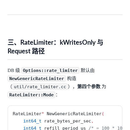
三、RateLimiter：kWritesOnly 与
Request 路径
DB 级
Options::rate_limiter
默认由
NewGenericRateLimiter
构造
（
util/rate_limiter.cc
），
第四个参数
为
RateLimiter::Mode
：
RateLimiter
*
 NewGenericRateLimiter
(
int64_t
 rate_bytes_per_sec
,
int64_t
 refill_period_us 
/* = 100 * 1000