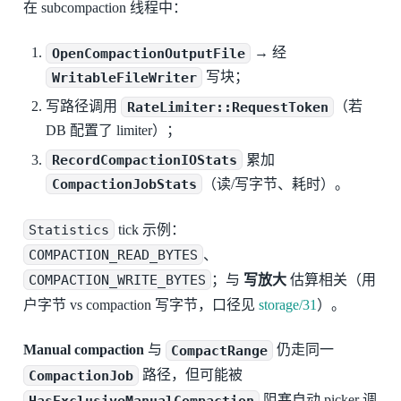
在 subcompaction 线程中：
OpenCompactionOutputFile
→ 经
WritableFileWriter
写块；
写路径调用
RateLimiter::RequestToken
（若
DB 配置了 limiter）；
RecordCompactionIOStats
累加
CompactionJobStats
（读/写字节、耗时）。
Statistics
tick 示例：
COMPACTION_READ_BYTES
、
COMPACTION_WRITE_BYTES
；与
写放大
估算相关（用
户字节 vs compaction 写字节，口径见
storage/31
）。
Manual compaction
与
CompactRange
仍走同一
CompactionJob
路径，但可能被
HasExclusiveManualCompaction
阻塞自动 picker 调