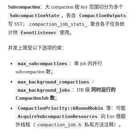
Subcompaction
：大 compaction 按 key 范围切分为多个
SubcompactionState
，各自
CompactionOutputs
写 SST；
compaction_job_stats_
聚合各子任务统
计供
EventListener
使用。
并发上限受以下选项约束：
max_subcompactions
：单 job 内并行
subcompaction 数；
max_background_compactions
/
max_background_jobs
：DB 级
同时运行的
CompactionJob 数
；
CompactionPriority::kRoundRobin
等：可能
AcquireSubcompactionResources
向 Env 借额
外线程（
compaction_job.h
私有方法注释）。