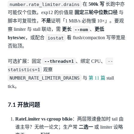
number.rate_limiter.drains
在
500k 写
长跑中亦
可能仅个位数。exp12 的价值是
固定三轮中位数口径
与
脚本可复现性，
不是
证明「1 MiB/s 必拖慢 10×」。要观
察 limiter 与 stall 联动，需
更长
--num
、
更低
bytes/sec
，或配合
iostat
看 flush/compaction 写带宽是
否贴顶。
可选扩展：固定
--threads=1
、绑定 CPU、
--
statistics=1
观察
NUMBER_RATE_LIMITER_DRAINS
与
第 11 篇
stall
tick。
7.1 开放问题
RateLimiter vs cgroup blkio
：两层限速叠加时 tail 由
谁主导？无统一论文；生产常
二选一
或 limiter 设略