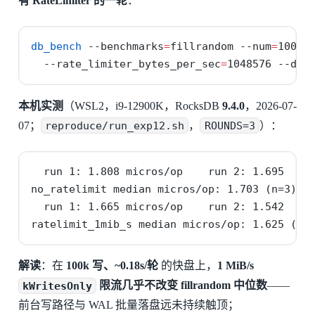
有 RateLimiter 的一轮
：
db_bench
--benchmarks
=
fillrandom 
--num
=
10000
--rate_limiter_bytes_per_sec
=
1048576 
--db
=
本机实测
（WSL2，i9-12900K，RocksDB
9.4.0
，2026-07-
07；
reproduce/run_exp12.sh
，
ROUNDS=3
）：
  run 1: 1.808 micros/op    run 2: 1.695    r
no_ratelimit median micros/op: 1.703 (n=3)

  run 1: 1.665 micros/op    run 2: 1.542    r
ratelimit_1mib_s median micros/op: 1.625 (n=
解读
：在
100k 写、~0.18s/轮
的快盘上，
1 MiB/s
kWritesOnly
限流几乎不改变 fillrandom 中位数
——
前台写路径与 WAL 批量落盘远未持续触顶；