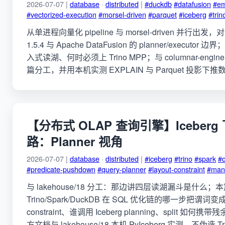
2026-07-07 |
database
·
distributed
|
#duckdb
#datafusion
#em
#vectorized-execution
#morsel-driven
#parquet
#iceberg
#trin
从单进程向量化 pipeline 与 morsel-driven 并行出发，对
1.5.4 与 Apache DataFusion 的 planner/executo
入式读湖、何时必须上 Trino MPP；与 columnar-engine
篇分工，并用本机实测 EXPLAIN 与 Parquet 投影下
【分布式 OLAP 查询引擎】Iceber
路：Planner 视角
2026-07-07 |
database
·
distributed
|
#iceberg
#trino
#spark
#
#predicate-pushdown
#query-planner
#layout-constraint
#mani
与 lakehouse/18 分工：那边讲四层读湖漏斗是什么；
Trino/Spark/DuckDB 在 SQL 优化链的哪一步把谓词变成 l
constraint、谁调用 Iceberg planning、split 如
方文档与 lakehouse/18 本机 PyIceberg 实测，不伪造 