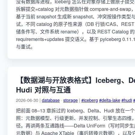
没有数据库进程，Iceberg 怎么在对象存储上做原子提
拆解提交=catalog 对元数据指针做 compare-and-sw
基于当前 snapshot 生成新 snapshot、冲突按操作类
试，不同 catalog 的原子性来源（DB 行锁/CAS、RE
储条件写、文件系统 rename），以及 REST Catalog 的
requirements+updates 提交语义。基于 pyiceberg 0.
与重试。
【数据湖与开放表格式】Iceberg、De
Hudi 对照与互通
2026-06-30 |
database
·
storage
|
#iceberg
#delta-lake
#hudi
把前面 08–13 章拆过的 Iceberg、Delta、Hudi 放
照：元数据模型、行级更新、并发控制、引擎生态四维
径。再讲两条互通路线——Delta UniForm（写时同步生成 Ic
元数据）与 Apache XTable（事后转换元数据），以