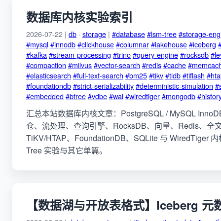
数据库内核实验索引
2026-07-22 |
db
·
storage
|
#database
#lsm-tree
#storage-eng
#mysql
#innodb
#clickhouse
#columnar
#lakehouse
#iceberg
#kafka
#stream-processing
#trino
#query-engine
#rocksdb
#le
#compaction
#milvus
#vector-search
#redis
#cache
#memcac
#elasticsearch
#full-text-search
#bm25
#tikv
#tidb
#tiflash
#hta
#foundationdb
#strict-serializability
#deterministic-simulation
#s
#embedded
#btree
#vdbe
#wal
#wiredtiger
#mongodb
#histor
汇总本站数据库内核文章：PostgreSQL / MySQL InnoD
仓、流处理、查询引擎、RocksDB、向量、Redis、全
TiKV/HTAP、FoundationDB、SQLite 与 WiredTiger
Tree 实验与其它单篇。
【数据湖与开放表格式】Iceberg 元