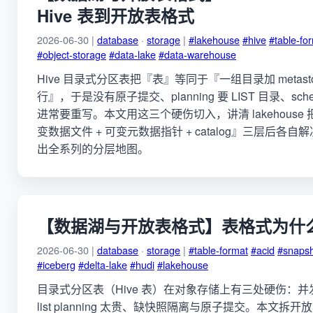
Hive 表到开放表格式
2026-06-30 |
database
·
storage
|
#lakehouse
#hive
#table-fo
#object-storage
#data-lake
#data-warehouse
Hive 目录式分区表把『表』等同于『一组目录加 metast
行』，于是没有原子提交、planning 要 LIST 目录、sc
进常要重写。本文用这三个硬伤切入，讲清 lakehouse
变数据文件 + 可变元数据指针 + catalog』三层后各
出全系列的分层地图。
【数据湖与开放表格式】表格式为什
2026-06-30 |
database
·
storage
|
#table-format
#acid
#snapsh
#iceberg
#delta-lake
#hudi
#lakehouse
目录式分区表（Hive 表）在对象存储上有三处硬伤：
list planning 太贵、缺快照隔离与原子提交。本文拆