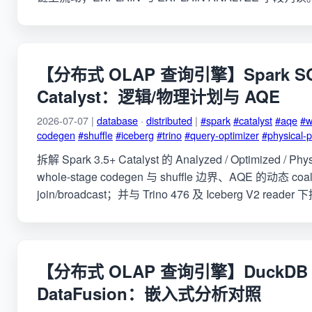
【分布式 OLAP 查询引擎】Spark S
Catalyst：逻辑/物理计划与 AQE
2026-07-07 |
database
·
distributed
|
#spark
#catalyst
#aqe
#w
codegen
#shuffle
#iceberg
#trino
#query-optimizer
#physical-p
拆解 Spark 3.5+ Catalyst 的 Analyzed / Optimized / P
whole-stage codegen 与 shuffle 边界、AQE 的动态 coal
join/broadcast；并与 Trino 476 及 Iceberg V2 rea
【分布式 OLAP 查询引擎】DuckDB
DataFusion：嵌入式分析对照