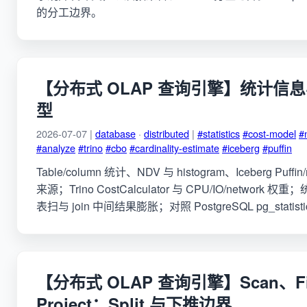
的分工边界。
【分布式 OLAP 查询引擎】统计信
型
2026-07-07 |
database
·
distributed
|
#statistics
#cost-model
#
#analyze
#trino
#cbo
#cardinality-estimate
#iceberg
#puffin
Table/column 统计、NDV 与 histogram、Iceberg Puffin
来源；Trino CostCalculator 与 CPU/IO/network
表扫与 join 中间结果膨胀；对照 PostgreSQL pg_statist
【分布式 OLAP 查询引擎】Scan、Fil
Project：Split 与下推边界