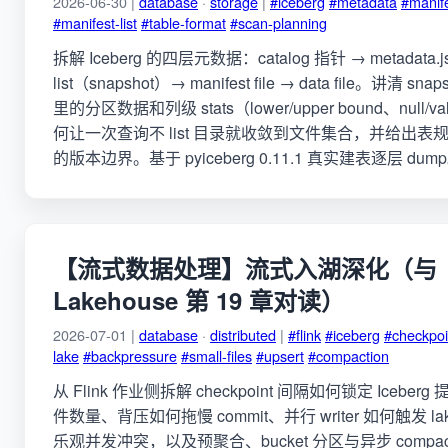
2026-06-30 |
database
·
storage
|
#iceberg
#metadata
#manif
#manifest-list
#table-format
#scan-planning
拆解 Iceberg 的四层元数据：catalog 指针 → metadata.jso
list（snapshot）→ manifest file → data file。讲清 snaps
里的分区数据和列级 stats（lower/upper bound、null/va
何让一次查询不 list 目录就收敛到文件集合，并给出表规范 
的版本边界。基于 pyiceberg 0.11.1 真实建表逐层 dum
【流式数据处理】流式入湖深化（与
Lakehouse 第 19 章对读）
2026-07-01 |
database
·
distributed
|
#flink
#iceberg
#checkpoi
lake
#backpressure
#small-files
#upsert
#compaction
从 Flink 作业侧拆解 checkpoint 间隔如何锁定 Icebe
件数量、背压如何拖慢 commit、并行 writer 如何触发 lake
乐观并发冲突，以及预聚合、bucket 分区与异步 compac