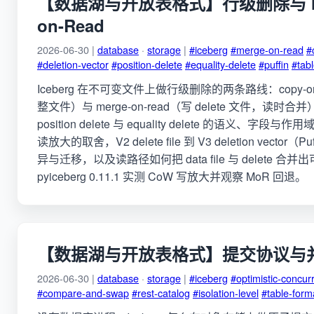
【数据湖与开放表格式】行级删除与 Me
on-Read
2026-06-30 |
database
·
storage
|
#iceberg
#merge-on-read
#
#deletion-vector
#position-delete
#equality-delete
#puffin
#tab
Iceberg 在不可变文件上做行级删除的两条路线：copy-on
整文件）与 merge-on-read（写 delete 文件，读时合
position delete 与 equality delete 的语义、字段
读放大的取舍，V2 delete file 到 V3 deletion vector（
异与迁移，以及读路径如何把 data file 与 delete 合
pyiceberg 0.11.1 实测 CoW 写放大并观察 MoR 回退。
【数据湖与开放表格式】提交协议与
2026-06-30 |
database
·
storage
|
#iceberg
#optimistic-concur
#compare-and-swap
#rest-catalog
#isolation-level
#table-form