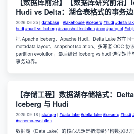
【数据库前沿】【数据库研究前沿】Iceb
Hudi vs Delta：湖仓表格式的事
2026-06-25 |
database
|
#lakehouse
#iceberg
#hudi
#delta-la
hudi
#hudi-vs-iceberg
#snapshot-isolation
#occ
#parquet
#obj
把 Apache Iceberg、Apache Hudi、Delta Lake
metadata layout、snapshot isolation、多写者 OCC 
partition evolution，最后给出 iceberg vs hudi 
事务边界。
【存储工程】数据湖存储格式：Delta 
Iceberg 与 Hudi
2025-09-18 |
storage
|
#data-lake
#delta-lake
#iceberg
#hudi
#schema-evolution
数据湖（Data Lake）的核心思想是把海量异构数据以