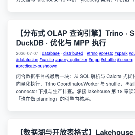
【分布式 OLAP 查询引擎】Trino · Sp
DuckDB · 优化与 MPP 执行
2026-07-07 |
database
·
distributed
|
#trino
#presto
#spark
#d
#datafusion
#calcite
#query-optimizer
#mpp
#shuffle
#iceberg
#predicate-pushdown
闭合数据平台栈最后一块：从 SQL 解析与 Calcite 式优化，
向量化执行、Trino Coordinator/Worker 与 shuffle，再到 
connector 下推与生产排查。承接 lakehouse 第 18
「谁在做 planning」的引擎内核层。
【数据湖与开放表格式】Lakehouse