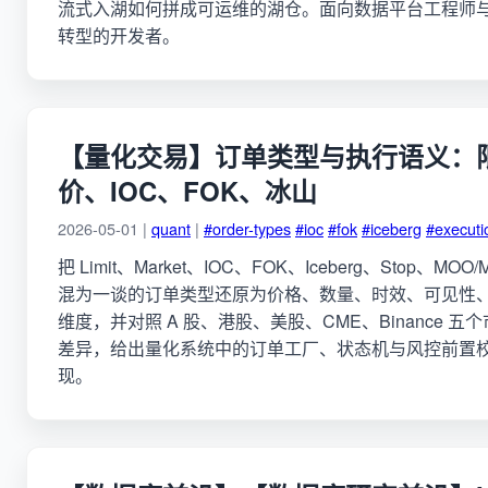
流式入湖如何拼成可运维的湖仓。面向数据平台工程师与从
转型的开发者。
【量化交易】订单类型与执行语义：
价、IOC、FOK、冰山
2026-05-01 |
quant
|
#order-types
#ioc
#fok
#iceberg
#executi
把 Limit、Market、IOC、FOK、Iceberg、Stop、MO
混为一谈的订单类型还原为价格、数量、时效、可见性
维度，并对照 A 股、港股、美股、CME、Binance 
差异，给出量化系统中的订单工厂、状态机与风控前置
现。