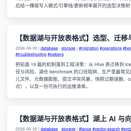
后给一棵按写入模式/引擎栈/更新频率展开的选型决策
【数据湖与开放表格式】选型、迁移
2026-06-30 |
database
·
storage
|
#migration
#operations
#be
#troubleshooting
#iceberg
把前面 19 篇的机制落到工程决策：从 Hive 表迁移到 Ice
径与风险、湖仓 benchmark 的口径陷阱、生产里最常
儿文件、元数据膨胀、提交冲突风暴、快照过期误删、cata
点），以及一份可执行的运维清单。
【数据湖与开放表格式】湖上 AI 与
2026-06-30 |
database
·
storage
|
#lance
#vector-search
#emb