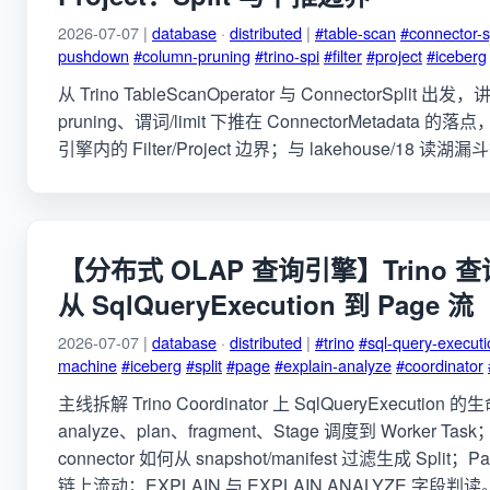
2026-07-07 |
database
·
distributed
|
#table-scan
#connector-sp
pushdown
#column-pruning
#trino-spi
#filter
#project
#iceberg
从 Trino TableScanOperator 与 ConnectorSplit 出发，讲
pruning、谓词/limit 下推在 ConnectorMetadata 
引擎内的 Filter/Project 边界；与 lakehouse/18 读湖
【分布式 OLAP 查询引擎】Trino 
从 SqlQueryExecution 到 Page 流
2026-07-07 |
database
·
distributed
|
#trino
#sql-query-executi
machine
#iceberg
#split
#page
#explain-analyze
#coordinator
主线拆解 Trino Coordinator 上 SqlQueryExecution
analyze、plan、fragment、Stage 调度到 Worker Task；
connector 如何从 snapshot/manifest 过滤生成 Split；Pa
链上流动；EXPLAIN 与 EXPLAIN ANALYZE 字段判读