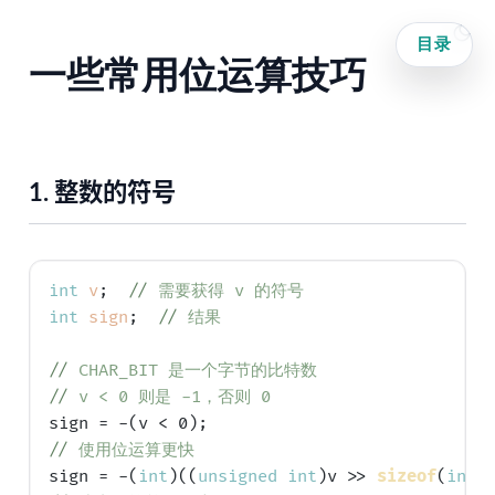
目录
一些常用位运算技巧
1.
整数的符号
int
v
;  
// 
需要获得 v 的符号
int
sign
;  
// 
结果
// 
CHAR_BIT 是一个字节的比特数
// 
v < 0 则是 -1，否则 0
// 
使用位运算更快
sign = -(
int
)((
unsigned
int
)v >> 
sizeof
(
int