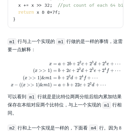
  x += x >> 32;  
//
put count of each 64 bits
return
 x & 0x7f;

m1
行与上一个实现的
m1
行做的是一样的事情，这需
要一点解释：
x
=
a
+
2
b
+
2
2
c
+
2
3
d
+
2
4
e
+
⋯
(
x
>>
1
)
=
b
+
2
c
+
2
2
d
+
2
3
e
+
2
4
f
+
⋯
(
x
>>
1
2
3
4
=
+
2
+
2
+
2
+
2
+
⋯
x
a
b
c
d
e
2
3
4
(
>
>
1
)
=
+
2
+
2
+
2
+
2
+
⋯
x
b
c
d
e
f
2
4
(
>
>
1
)
&
1
=
+
2
+
2
+
⋯
x
m
b
d
f
2
−
(
(
>
>
1
)
&
1
)
=
+
+
2
2
+
2
+
⋯
x
x
m
a
b
c
d
可以看到
m1
行就是是比特位两两分组后组内累加结果
保存在本组对应两个比特位，与上一个实现的
m1
行相
同。
m2
行和上一个实现是一样的，下面看
m4
行。因为 8