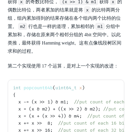
获得
x
的奇数比特位，
(x >> 1) & m1
获得
x
的
偶数比特位，两者累加的结果就是将
x
的比特两两分
组，组内累加得到的结果存储在各个组内两个比特的位
置。
m2
行也是一样的道理，累加相邻的
m1
分组中
累加和，存储在原来两个相邻分组的 4bit 空间中。以此
类推，最终获得 Hamming weight。这有点像线段树区间
求和的过程。
第二个实现使用 17 个运算，是对上一个实现的改进：
int
popcount64b
(
uint64_t
x
)

{

  x -= (x >> 1) & m1;  
//
put count of each 2
  x = (x & m2) + ((x >> 2) & m2); 
//
put coun
  x = (x + (x >> 4)) & m4;  
//
put count of e
  x += x >>  8;  
//
put count of each 16 bits
  x += x >> 16;  
//
put count of each 32 bits