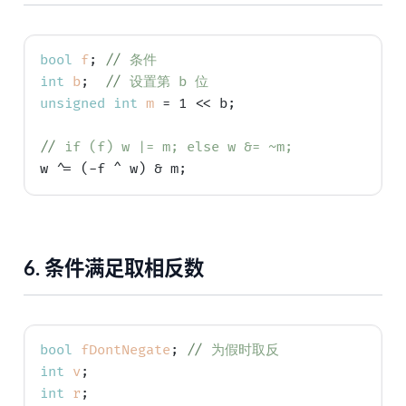
bool
f
; 
// 
条件
int
b
;  
// 
设置第 b 位
unsigned
int
m
 = 1 << b;

// 
if (f) w |= m; else w &= ~m;
6.
条件满足取相反数
bool
fDontNegate
; 
// 
为假时取反
int
v
int
r
;
