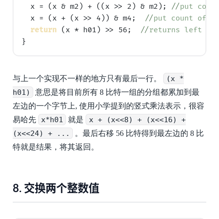
  x = (x & m2) + ((x >> 2) & m2); 
//
put coun
  x = (x + (x >> 4)) & m4;  
//
put count of e
return
 (x * h01) >> 56;  
//
returns left 8 
与上一个实现不一样的地方只有最后一行。
(x *
h01)
意思是将目前所有 8 比特一组的分组都累加到最
左边的一个字节上, 使用小学提到的竖式乘法表示，很容
易哈先
x*h01
就是
x + (x<<8) + (x<<16) +
(x<<24) + ...
。最后右移 56 比特得到最左边的 8 比
特就是结果，将其返回。
8.
交换两个整数值