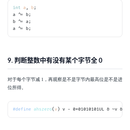
int
a
, 
b
;

a ^= b;

b ^= a;

9.
判断整数中有没有某个字节全 0
对于每个字节减 1，再观察是不是字节内最高位是不是进
位所得。
#define
ahszero
(
v