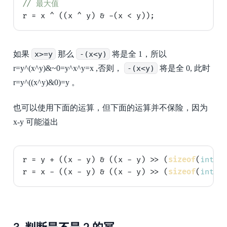
// 
最大值
如果
x>=y
那么
-(x<y)
将是全 1，所以
r=y^(x^y)&~0=y^x^y=x ,否则，
-(x<y)
将是全 0, 此时
r=y^((x^y)&0)=y 。
也可以使用下面的运算，但下面的运算并不保险，因为
x-y 可能溢出
r = y + ((x - y) & ((x - y) >> (
sizeof
(
int
) 
r = x - ((x - y) & ((x - y) >> (
sizeof
(
int
) 