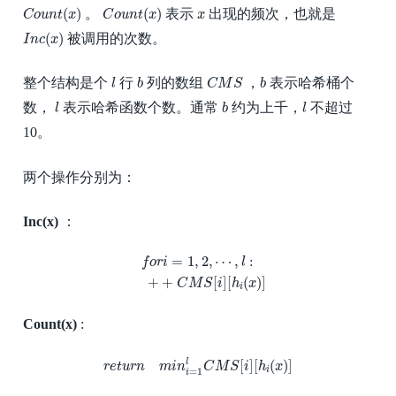
C
o
u
n
t
(
x
)
C
o
u
n
t
(
x
)
x
(
)
(
)
。
表示
出现的频次，也就是
C
o
u
n
t
x
C
o
u
n
t
x
x
I
n
c
(
x
)
(
)
被调用的次数。
I
n
c
x
l
b
C
M
S
b
整个结构是个
行
列的数组
，
表示哈希桶个
l
b
C
M
S
b
l
b
l
数，
表示哈希函数个数。通常
约为上千，
不超过
l
b
l
10。
两个操作分别为：
Inc(x)
：
f
o
r
i
=
1
,
2
,
⋯
,
l
:
+
+
C
M
S
[
i
]
[
h
i
(
x
)
]
=
1
,
2
,
⋯
,
:
f
o
r
i
l
+
+
[
]
[
(
)
]
C
M
S
i
h
x
i
Count(x)
:
r
e
t
u
r
n
m
i
n
i
=
1
l
C
M
S
[
i
]
[
h
i
(
x
)
]
[
]
[
(
)
]
l
r
e
t
u
r
n
m
i
n
C
M
S
i
h
x
i
=
1
i