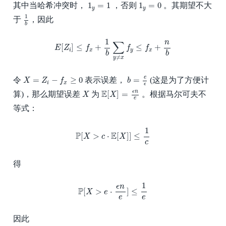
1
y
=
1
1
y
=
0
1
=
1
1
=
0
其中当哈希冲突时，
，否则
。其期望不大
y
y
1
b
1
于
，因此
b
E
[
Z
i
]
≤
f
x
+
1
b
∑
y
≠
x
f
y
≤
f
x
+
n
b
1
n
∑
[
]
≤
+
≤
+
E
Z
f
f
f
i
x
y
x
b
b
≠
y
x
b
=
e
ϵ
X
=
Z
i
−
f
x
≥
0
e
=
−
≥
0
=
令
表示误差，
(这是为了方便计
X
Z
f
b
i
x
ϵ
E
[
X
]
=
ϵ
n
e
X
E
ϵ
n
[
]
=
算)，那么期望误差
为
。根据马尔可夫不
X
X
e
等式：
P
[
X
>
c
⋅
E
[
X
]
]
≤
1
c
1
P
E
[
>
⋅
[
]
]
≤
X
c
X
c
得
P
[
X
>
e
⋅
ϵ
n
e
]
≤
1
e
1
ϵ
n
P
[
>
⋅
]
≤
X
e
e
e
因此