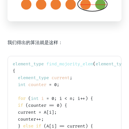
我们得出的算法就是这样：
element_type
find_mojority_elem
(
element_type
{

element_type
current
;

int
counter
 = 0;

for
 (
int
i
 = 0; i < n; i++) {

if
 (counter == 0) {

  current = A[i];

  counter++;

  } 
else
if
 (A[i] == current) {
