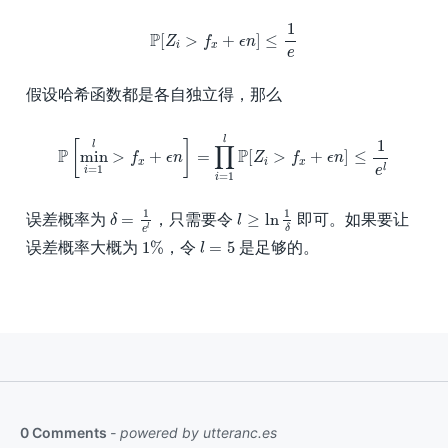
P
[
Z
i
>
f
x
+
ϵ
n
]
≤
1
e
1
P
[
>
+
]
≤
Z
f
ϵ
n
i
x
e
假设哈希函数都是各自独立得，那么
P
[
min
i
=
1
l
>
f
x
+
ϵ
n
]
=
∏
i
=
1
l
P
[
Z
i
>
f
x
+
ϵ
n
]
≤
1
e
l
l
1
[
]
l
∏
P
P
min
>
+
=
[
>
+
]
≤
f
ϵ
n
Z
f
ϵ
n
x
i
x
l
=
1
e
i
=
1
i
δ
=
1
e
l
l
≥
ln
1
δ
1
1
=
≥
ln
误差概率为
，只需要令
即可。如果要让
δ
l
l
δ
e
1
%
l
=
5
1
%
=
5
误差概率大概为
，令
是足够的。
l