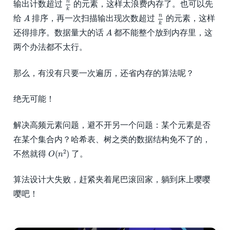
n
k
n
输出计数超过
的元素，这样太浪费内存了。也可以先
k
n
k
A
n
给
排序，再一次扫描输出现次数超过
的元素，这样
A
k
A
还得排序。数据量大的话
都不能整个放到内存里，这
A
两个办法都不太行。
那么，有没有只要一次遍历，还省内存的算法呢？
绝无可能！
解决高频元素问题，避不开另一个问题：某个元素是否
在某个集合内？哈希表、树之类的数据结构免不了的，
O
(
n
2
)
2
(
)
不然就得
了。
O
n
算法设计大失败，赶紧夹着尾巴滚回家，躺到床上嘤嘤
嘤吧！