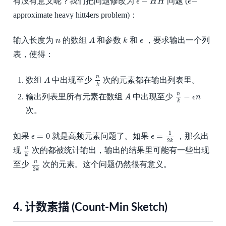
−
−
有没有意义呢？我们把问题修改为
问题 (
ϵ
H
H
ϵ
approximate heavy hitt4ers problem)：
A
k
n
ϵ
输入长度为
的数组
和参数
和
，要求输出一个列
n
A
k
ϵ
表，使得：
n
k
A
n
数组
中出现至少
次的元素都在输出列表里。
A
k
n
k
−
ϵ
n
A
n
−
输出列表里所有元素在数组
中出现至少
A
ϵ
n
k
次。
ϵ
=
1
2
k
ϵ
=
0
1
=
0
=
如果
就是高频元素问题了。如果
，那么出
ϵ
ϵ
2
k
n
k
n
现
次的都被统计输出，输出的结果里可能有一些出现
k
n
2
k
n
至少
次的元素。这个问题仍然很有意义。
2
k
4.
计数素描 (Count-Min Sketch)