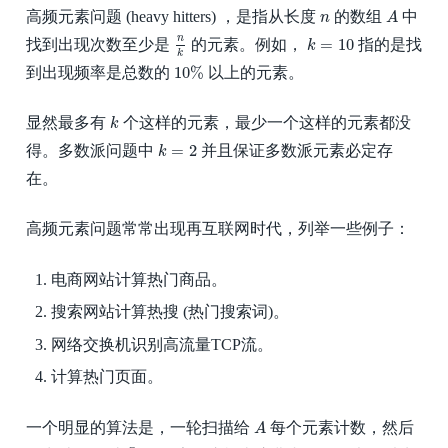
A
n
高频元素问题 (heavy hitters) ，是指从长度
的数组
中
n
A
n
k
k
=
10
n
=
10
找到出现次数至少是
的元素。例如，
指的是找
k
k
10
%
10
%
到出现频率是总数的
以上的元素。
k
显然最多有
个这样的元素，最少一个这样的元素都没
k
k
=
2
=
2
得。多数派问题中
并且保证多数派元素必定存
k
在。
高频元素问题常常出现再互联网时代，列举一些例子：
电商网站计算热门商品。
搜索网站计算热搜 (热门搜索词)。
网络交换机识别高流量TCP流。
计算热门页面。
A
一个明显的算法是，一轮扫描给
每个元素计数，然后
A