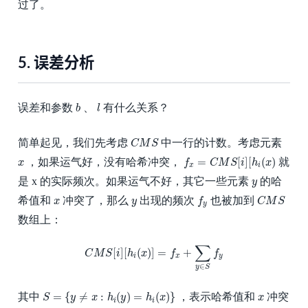
过了。
5.
误差分析
b
l
误差和参数
、
有什么关系？
b
l
C
M
S
简单起见，我们先考虑
中一行的计数。考虑元素
C
M
S
f
x
=
C
M
S
[
i
]
[
h
i
(
x
)
x
=
[
]
[
(
)
，如果运气好，没有哈希冲突，
就
x
f
C
M
S
i
h
x
x
i
y
是 x 的实际频次。如果运气不好，其它一些元素
的哈
y
f
y
C
M
S
x
y
希值和
冲突了，那么
出现的频次
也被加到
x
y
f
C
M
S
y
数组上：
C
M
S
[
i
]
[
h
i
(
x
)
]
=
f
x
+
∑
y
∈
S
f
y
∑
[
]
[
(
)
]
=
+
C
M
S
i
h
x
f
f
i
x
y
∈
y
S
S
=
{
y
≠
x
:
h
i
(
y
)
=
h
i
(
x
)
}
x
=
{
≠
:
(
)
=
(
)
}
其中
，表示哈希值和
冲突
S
y
x
h
y
h
x
x
i
i