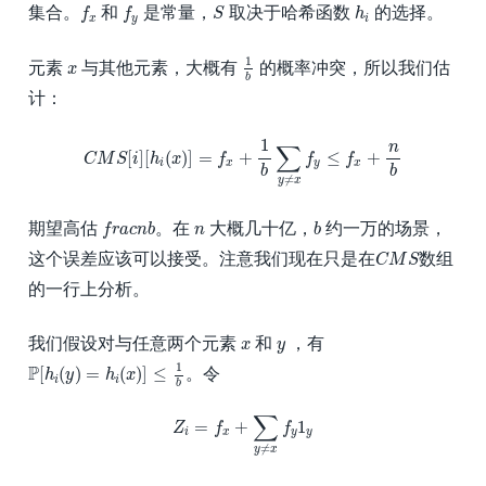
f
x
f
y
S
h
i
集合。
和
是常量，
取决于哈希函数
的选择。
f
f
S
h
x
y
i
1
b
1
x
元素
与其他元素，大概有
的概率冲突，所以我们估
x
b
计：
C
M
S
[
i
]
[
h
i
(
x
)
]
=
f
x
+
1
b
∑
y
≠
x
f
y
≤
f
x
+
n
b
1
n
∑
[
]
[
(
)
]
=
+
≤
+
C
M
S
i
h
x
f
f
f
i
x
y
x
b
b
≠
y
x
f
r
a
c
n
b
b
n
期望高估
。在
大概几十亿，
约一万的场景，
f
r
a
c
n
b
n
b
C
M
S
这个误差应该可以接受。注意我们现在只是在
数组
C
M
S
的一行上分析。
x
y
我们假设对与任意两个元素
和
，有
x
y
P
[
h
i
(
y
)
=
h
i
(
x
)
]
≤
1
b
1
P
[
(
)
=
(
)
]
≤
。令
h
y
h
x
i
i
b
Z
i
=
f
x
+
∑
y
≠
x
f
y
1
y
∑
=
+
1
Z
f
f
i
x
y
y
≠
y
x