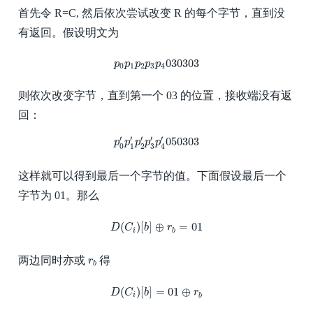
首先令 R=C, 然后依次尝试改变 R 的每个字节，直到没
有返回。假设明文为
p
0
p
1
p
2
p
3
p
4
030303
030303
p
p
p
p
p
0
1
2
3
4
则依次改变字节，直到第一个 03 的位置，接收端没有返
回：
p
0
′
p
1
′
p
2
′
p
3
′
p
4
′
050303
′
′
′
′
′
050303
p
p
p
p
p
3
0
1
2
4
这样就可以得到最后一个字节的值。下面假设最后一个
字节为 01。那么
D
(
C
i
)
[
b
]
⊕
r
b
=
01
(
)
[
]
⊕
=
01
D
C
b
r
i
b
r
b
两边同时亦或
得
r
b
D
(
C
i
)
[
b
]
=
01
⊕
r
b
(
)
[
]
=
01
⊕
D
C
b
r
i
b