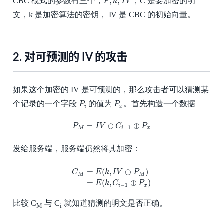
,
,
CBC 模式的参数有三个，
，C 是要加密的明
P
k
I
V
文，k 是加密算法的密钥， IV 是 CBC 的初始向量。
2.
对可预测的 IV 的攻击
如果这个加密的 IV 是可预测的，那么攻击者可以猜测某
P
i
P
x
个记录的一个字段
的值为
。首先构造一个数据
P
P
i
x
P
M
=
I
V
⊕
C
i
−
1
⊕
P
x
=
⊕
⊕
P
I
V
C
P
−
1
M
i
x
发给服务端，服务端仍然将其加密：
C
M
=
E
(
k
,
I
V
⊕
P
M
)
=
E
(
k
,
C
i
−
1
⊕
P
x
)
=
(
,
⊕
)
C
E
k
I
V
P
M
M
=
(
,
⊕
)
E
k
C
P
−
1
i
x
比较 C
与 C
就知道猜测的明文是否正确。
M
i