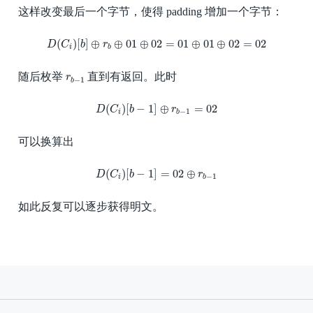
这样改变最后一个字节，使得 padding 增加一个字节：
D
(
C
i
)
[
b
]
⊕
r
b
⊕
01
⊕
02
=
01
⊕
01
⊕
02
=
02
(
)
[
]
⊕
⊕
01
⊕
02
=
01
⊕
01
⊕
02
=
02
D
C
b
r
i
b
r
b
−
1
随后枚举
直到有返回。此时
r
−
1
b
D
(
C
i
)
[
b
−
1
]
⊕
r
b
−
1
=
02
(
)
[
−
1
]
⊕
=
02
D
C
b
r
−
1
i
b
可以换算出
D
(
C
i
)
[
b
−
1
]
=
02
⊕
r
b
−
1
(
)
[
−
1
]
=
02
⊕
D
C
b
r
−
1
i
b
如此反复可以逐步获得明文。