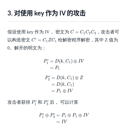
3.
对使用 key 作为 IV 的攻击
C
=
C
1
C
2
C
3
=
假设使用 key 作为 IV， 密文为
，攻击者可
C
C
C
C
1
2
3
C
′
=
C
1
Z
C
1
′
=
以构造密文
给解密程序解密，其中 Z 值为
C
C
Z
C
1
1
0。解开的明文为：
P
1
′
=
D
(
k
,
C
1
)
⊕
I
V
=
P
1
′
=
(
,
)
⊕
P
D
k
C
I
V
1
1
=
P
1
P
3
′
=
D
(
k
,
C
1
)
⊕
Z
=
D
(
k
,
C
1
)
=
P
1
⊕
I
V
′
=
(
,
)
⊕
P
D
k
C
Z
1
3
=
(
,
)
D
k
C
1
=
⊕
P
I
V
1
P
1
′
P
3
′
′
′
攻击者获得
和
后， 可以计算
P
P
3
1
P
1
′
⊕
P
3
′
=
P
1
⊕
P
1
⊕
I
V
=
I
V
′
′
⊕
=
⊕
⊕
P
P
P
P
I
V
1
1
3
1
=
I
V