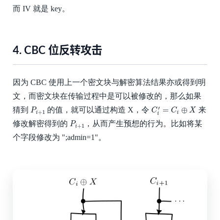
而 IV 就是 key。
4.
CBC 位反转攻击
因为 CBC 使用上一个密文块与解密算法结果亦或得到明
文，而密文块在传输过程中是可以被修改的，那么如果
P
i
+
1
C
i
′
=
C
i
⊕
X
′
=
⊕
猜到
的值，就可以通过构造 X，令
来
P
C
C
X
+
1
i
i
i
P
i
+
1
修改解密得到的
，从而产生预想的行为。比如将某
P
+
1
i
个字段修改为 ";admin=1"。