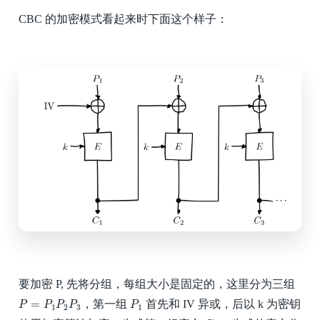
CBC 的加密模式看起来时下面这个样子：
要加密 P, 先将分组，每组大小是固定的，这里分为三组
P
=
P
1
P
2
P
3
P
1
=
，第一组
首先和 IV 异或，后以 k 为密钥
P
P
P
P
P
1
2
3
1
C
1