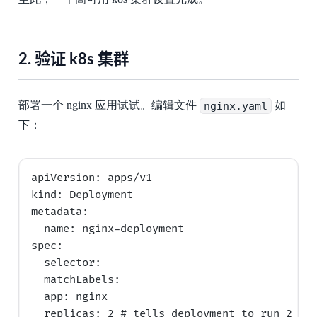
2.
验证 k8s 集群
部署一个 nginx 应用试试。编辑文件
nginx.yaml
如
下：
apiVersion: apps/v1

kind: Deployment

metadata:

  name: nginx-deployment

spec:

  selector:

  matchLabels:

  app: nginx

  replicas: 2 # tells deployment to run 2 pod