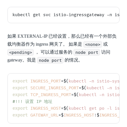
如果 EXTERNAL-IP 已经设置，那么已经有一个外部负
载均衡器作为 ingress 网关了。 如果是
<none>
或
<pending>
， 可以通过服务的
node port
访问
gateway。我是
node port
的情况。
export
INGRESS_PORT
=$(
kubectl -n istio-syste
export
SECURE_INGRESS_PORT
=$(
kubectl -n isti
export
TCP_INGRESS_PORT
=$(
kubectl -n istio-s
#
!!! 设置 IP 地址
export
INGRESS_HOST
=$(
kubectl get po -l isti
export
GATEWAY_URL
=$
INGRESS_HOST
:$
INGRESS_PO