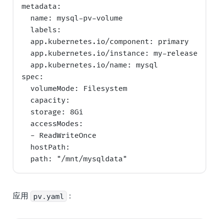
metadata:

  name: mysql-pv-volume

  labels:

  app.kubernetes.io/component: primary

  app.kubernetes.io/instance: my-release

  app.kubernetes.io/name: mysql

spec:

  volumeMode: Filesystem

  capacity:

  storage: 8Gi

  accessModes:

  - ReadWriteOnce

  hostPath:

应用
pv.yaml
: