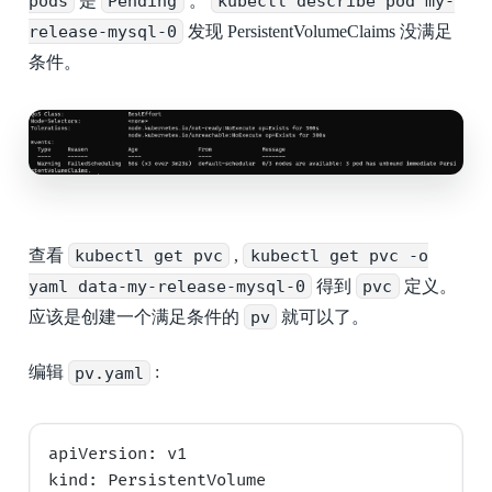
pods
是
Pending
。
kubectl describe pod my-
release-mysql-0
发现 PersistentVolumeClaims 没满足
条件。
查看
kubectl get pvc
,
kubectl get pvc -o
yaml data-my-release-mysql-0
得到
pvc
定义。
应该是创建一个满足条件的
pv
就可以了。
编辑
pv.yaml
:
apiVersion: v1

kind: PersistentVolume
