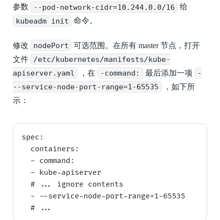
参数
--pod-network-cidr=10.244.0.0/16
给
kubeadm init
命令。
修改
nodePort
可选范围。在所有 master 节点，打开
文件
/etc/kubernetes/manifests/kube-
apiserver.yaml
，在
-command:
最后添加一项
-
--service-node-port-range=1-65535
，如下所
示：
spec:

  containers:

  - command:

  - kube-apiserver

  # ... ignore contents

  - --service-node-port-range=1-65535
