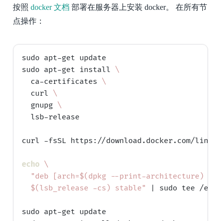
按照
docker 文档
部署在服务器上安装 docker。 在所有节
点操作：
sudo apt-get update

sudo apt-get install 
\
  ca-certificates 
\
  curl 
\
  gnupg 
\
  lsb-release

curl -fsSL https://download.docker.com/linux/
echo
\
"deb [arch=$(
dpkg --print-architecture
) si
  $(
lsb_release -cs
) stable"
 | sudo tee /etc/
sudo apt-get update
