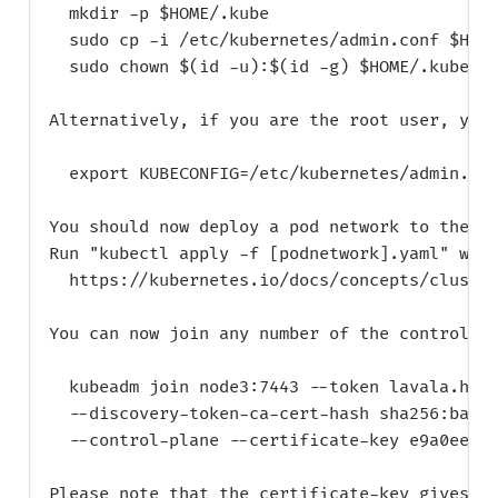
  mkdir -p $HOME/.kube

  sudo cp -i /etc/kubernetes/admin.conf $HOME
  sudo chown $(id -u):$(id -g) $HOME/.kube/co
Alternatively, if you are the root user, you 
  export KUBECONFIG=/etc/kubernetes/admin.con
You should now deploy a pod network to the cl
Run "kubectl apply -f [podnetwork].yaml" with
  https://kubernetes.io/docs/concepts/cluster
You can now join any number of the control-pl
  kubeadm join node3:7443 --token lavala.h9pv
  --discovery-token-ca-cert-hash sha256:baa62
  --control-plane --certificate-key e9a0ee942
Please note that the certificate-key gives ac