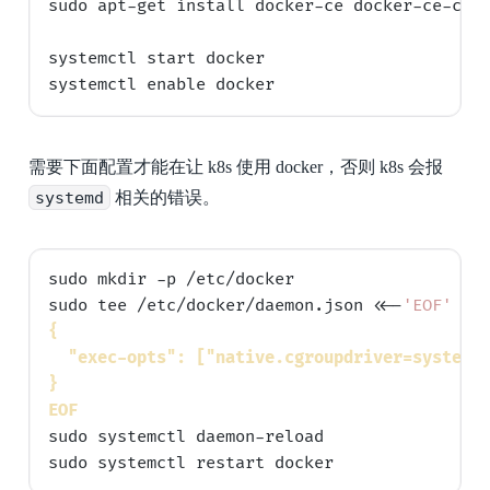
sudo apt-get install docker-ce docker-ce-cli 
systemctl start docker

需要下面配置才能在让 k8s 使用 docker，否则 k8s 会报
systemd
相关的错误。
sudo mkdir -p /etc/docker

sudo tee /etc/docker/daemon.json <<-
'EOF'
{
  "exec-opts": ["native.cgroupdriver=systemd
}
EOF
sudo systemctl daemon-reload
