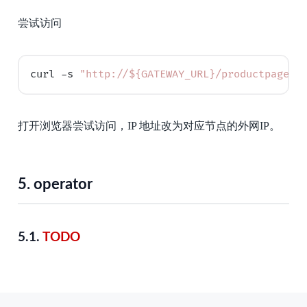
尝试访问
curl -s 
"http://${GATEWAY_URL}/productpage"
 
打开浏览器尝试访问，IP 地址改为对应节点的外网IP。
5.
operator
5.1.
TODO