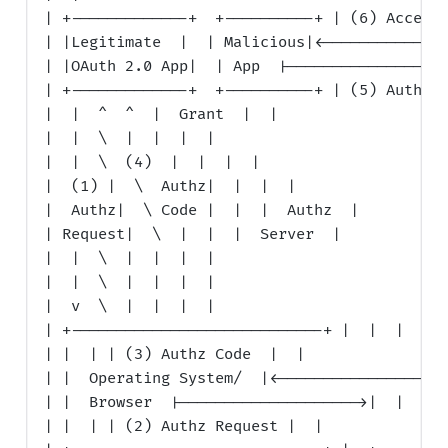
| +-------------+  +----------+ | (6) Access 
| |Legitimate  |  | Malicious|<--------------
| |OAuth 2.0 App|  | App  |------------------
| +-------------+  +----------+ | (5) Authori
|  |  ^  ^  |  Grant  |  |

|  |  \  |  |  |  |

|  |  \  (4)  |  |  |  |

|  (1) |  \  Authz|  |  |  |

|  Authz|  \ Code |  |  |  Authz  |

| Request|  \  |  |  |  Server  |

|  |  \  |  |  |  |

|  |  \  |  |  |  |

|  v  \  |  |  |  |

| +----------------------------+ |  |  |

| |  | | (3) Authz Code  |  |

| |  Operating System/  |<-------------------
| |  Browser  |-------------------->|  |

| |  | | (2) Authz Request |  |
