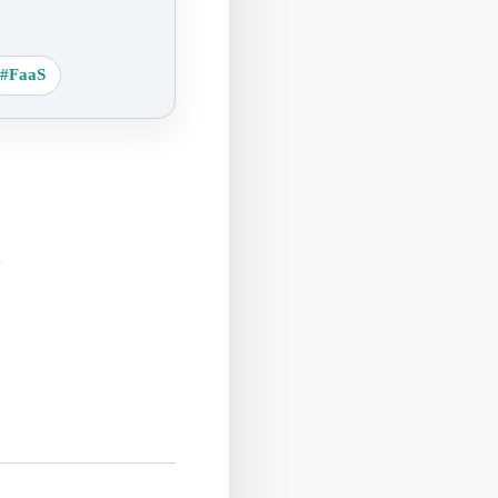
#FaaS
于