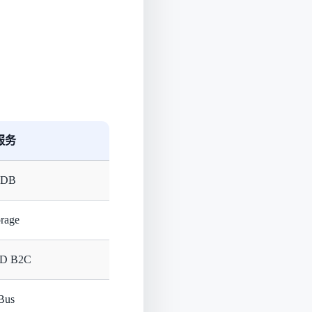
 服务
 DB
orage
AD B2C
 Bus