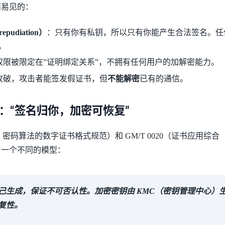
而易见的：
pudiation）
：只有你有私钥，所以只有你能产生合法签名。任何
。
的权限被限定在”证明绑定关系”，不拥有任何用户的加解密能力。
被攻破，攻击者能签发假证书，但
不能解密
已有的通信。
哲学：“签名归你，加密可恢复”
SM2 密码算法的数字证书格式规范）和 GM/T 0020（证书应用综合
了一个不同的模型：
己生成，保证不可否认性。加密密钥由 KMC（密钥管理中心）
复性。