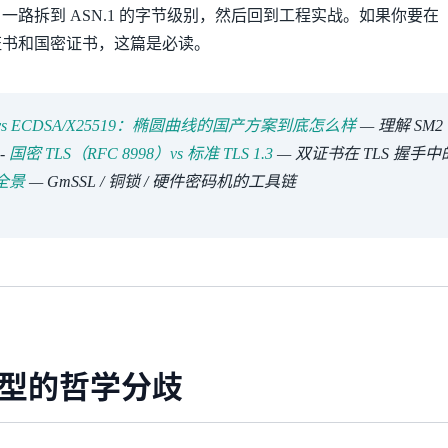
一路拆到 ASN.1 的字节级别，然后回到工程实战。如果你要在
证书和国密证书，这篇是必读。
 vs ECDSA/X25519：椭圆曲线的国产方案到底怎么样
— 理解 SM2
-
国密 TLS（RFC 8998）vs 标准 TLS 1.3
— 双证书在 TLS 握手
全景
— GmSSL / 铜锁 / 硬件密码机的工具链
型的哲学分歧