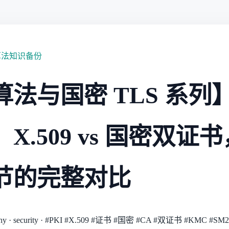
算法知识备份
法与国密 TLS 系列】
X.509 vs 国密双证
节的完整对比
hy
·
security
·
#PKI
#X.509
#证书
#国密
#CA
#双证书
#KMC
#SM2