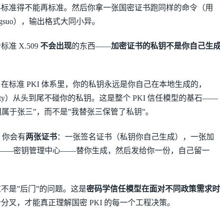
gorithm——标准得不能再标准。然后你拿一张国密证书跑同样的命令（用
ngsuo），输出格式大同小异。
准 X.509
不会出现
的东西——
加密证书的私钥不是你自己生
在标准 PKI 体系里，你的私钥永远是你自己在本地生成的，
 Authority）从头到尾不碰你的私钥。这是整个 PKI 信任模型的基石——
钥属于张三”，而不是”我替张三保管了私钥”。
，你会有
两张证书
：一张签名证书（私钥你自己生成），一张加
C——密钥管理中心——替你生成，然后发给你一份，自己留一
不是”后门”的问题。这是
密码学信任模型在面对不同政策需求时
分叉，才能真正理解国密 PKI 的每一个工程决策。