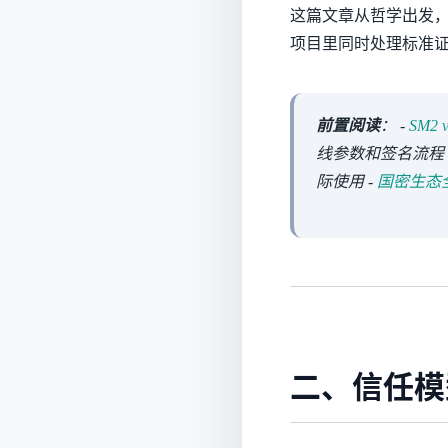
这篇文章从哲学出发，
项目里同时处理标准
前置阅读
： -
SM2
线参数和签名流程 
际使用 -
国密生态
二、信任模