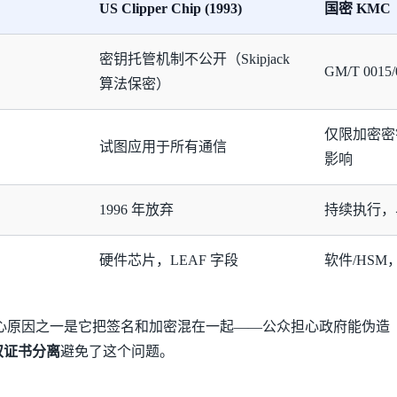
US Clipper Chip (1993)
国密 KMC
密钥托管机制不公开（Skipjack
GM/T 001
算法保密）
仅限加密密
试图应用于所有通信
影响
1996 年放弃
持续执行，
硬件芯片，LEAF 字段
软件/HSM
p 失败的核心原因之一是它把签名和加密混在一起——公众担心政府能伪造
双证书分离
避免了这个问题。