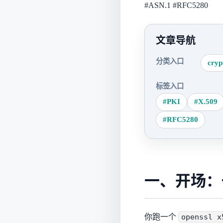
#ASN.1
#RFC5280
文章导航
分类入口
cryp
标签入口
#PKI
#X.509
#RFC5280
一、开场：
你跑一个
openssl x