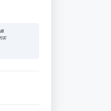
 曲
中的实