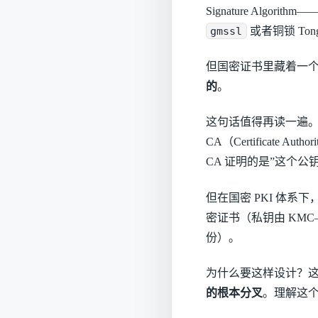
Signature Al
gmssl
或者铜锁 To
但国密证书里藏着一个标
的
。
这句话值得再读一遍。
CA（Certificate
CA 证明的是”这个公
但在国密 PKI 体系下
密证书（私钥由 KM
份）。
为什么要这样设计？这
的根本分叉
。理解这个