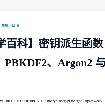
算法知识备份
学百科】密钥派生函数
、PBKDF2、Argon2
hy
·
#KDF
#HKDF
#PBKDF2
#bcrypt
#scrypt
#Argon2
#password-