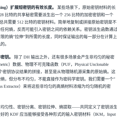
tching）扩展短密钥的有效长度。
某些场景下，原始密钥材料的长
28 比特的共享秘密需要派生出一个 256 比特的加密密钥和一个
，总共需要 512 比特的密钥材料。简单地复制或拼接原始密钥是不
加任何熵，反而可能引入密钥之间的依赖关系。密钥派生函数通
限的熵”拉伸”到所需的长度，同时保证输出的每一部分在计算上
机的。
匀密钥。
除了 DH 输出之外，还有很多场景会产生非均匀的秘密
ric）数据、物理不可克隆函数（PUF，Physical Unclonable
应、多个密钥协议结果的拼接，甚至是从物理随机源采集的原始熵。这
熵，但分布不均匀，不能直接作为密码学密钥。我们需要一个”
ess Extractor）来将这些非均匀的高熵材料浓缩为均匀随机的密
非均匀性、密钥分离、密钥拉伸、熵提取——共同定义了密钥派
的 KDF 应当能够接受各种形式的输入密钥材料（IKM，Input