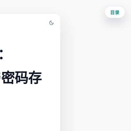
目录
：
 与密码存