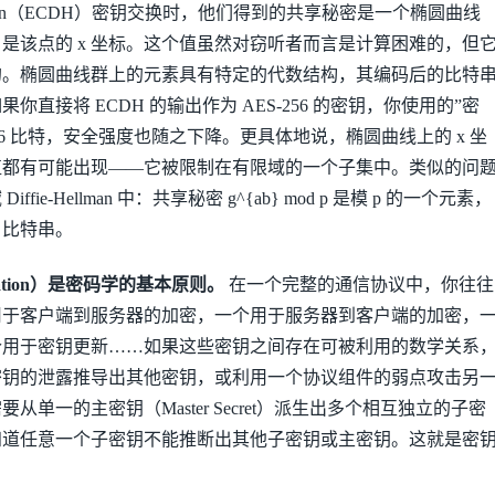
Hellman（ECDH）密钥交换时，他们得到的共享秘密是一个椭圆曲线
是该点的 x 坐标。这个值虽然对窃听者而言是计算困难的，但
的。椭圆曲线群上的元素具有特定的代数结构，其编码后的比特
直接将 ECDH 的输出作为 AES-256 的密钥，你使用的”密
56 比特，安全强度也随之下降。更具体地说，椭圆曲线上的 x 坐
比特值都有可能出现——它被限制在有限域的一个子集中。类似的问
fie-Hellman 中：共享秘密 g^{ab} mod p 是模 p 的一个元素，
6 比特串。
ration）是密码学的基本原则。
在一个完整的通信协议中，你往往
用于客户端到服务器的加密，一个用于服务器到客户端的加密，
个用于密钥更新……如果这些密钥之间存在可被利用的数学关系
密钥的泄露推导出其他密钥，或利用一个协议组件的弱点攻击另
从单一的主密钥（Master Secret）派生出多个相互独立的子密
使得知道任意一个子密钥不能推断出其他子密钥或主密钥。这就是密