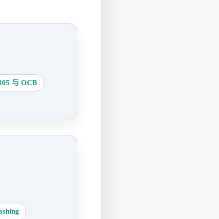
5 与 OCB
ashing