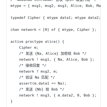
mtype = { msg1, msg2, msg3, Alice, Bob, Mallo
typedef Cipher { mtype data1; mtype data2; mt
chan network = [0] of { mtype, Cipher };

active proctype alice() {

    Cipher m;

    /* 发送 {Na, Alice} 加密给 Bob */

    network ! msg1, { Na, Alice, Bob };

    /* 接收回复 */

    network ? msg2, m;

    /* 验证 Na 匹配 */

    assert(m.data1 == Na);

    /* 发送 {Nb} 给 Bob */

    network ! msg3, { m.data2, 0, Bob };

}