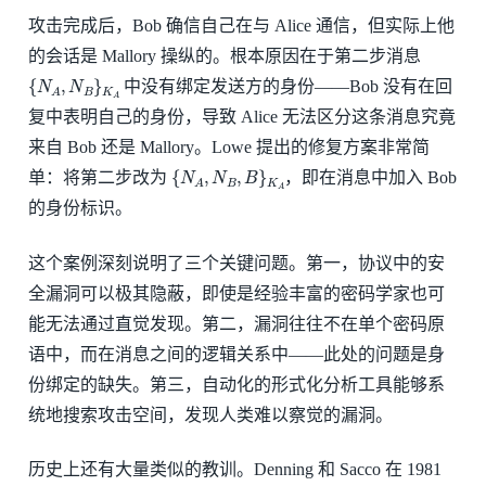
攻击完成后，Bob 确信自己在与 Alice 通信，但实际上他
的会话是 Mallory 操纵的。根本原因在于第二步消息
{
N
A
,
N
B
}
K
A
中没有绑定发送方的身份——Bob 没有在回
复中表明自己的身份，导致 Alice 无法区分这条消息究竟
来自 Bob 还是 Mallory。Lowe 提出的修复方案非常简
{
N
A
,
N
B
,
B
}
K
A
单：将第二步改为
，即在消息中加入 Bob
的身份标识。
这个案例深刻说明了三个关键问题。第一，协议中的安
全漏洞可以极其隐蔽，即使是经验丰富的密码学家也可
能无法通过直觉发现。第二，漏洞往往不在单个密码原
语中，而在消息之间的逻辑关系中——此处的问题是身
份绑定的缺失。第三，自动化的形式化分析工具能够系
统地搜索攻击空间，发现人类难以察觉的漏洞。
历史上还有大量类似的教训。Denning 和 Sacco 在 1981