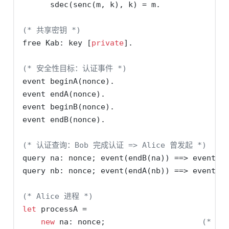
      sdec(senc(m, k), k) = m.
(* 共享密钥 *)
free Kab: key [
private
].
(* 安全性目标：认证事件 *)
event beginA(nonce).
event endA(nonce).
event beginB(nonce).
event endB(nonce).
(* 认证查询：Bob 完成认证 => Alice 曾发起 *)
query na: nonce; event(endB(na)) ==> event(b
query nb: nonce; event(endA(nb)) ==> event(b
(* Alice 进程 *)
let
 processA =
new
 na: nonce;                     
(* 生