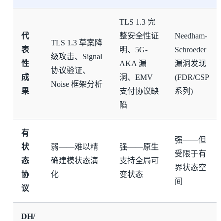
TLS 1.3 完
代
整安全性证
Needham-
TLS 1.3 草案降
表
明、5G-
Schroeder
级攻击、Signal
性
AKA 漏
漏洞发现
协议验证、
成
洞、EMV
(FDR/CSP
Noise 框架分析
果
支付协议缺
系列)
陷
有
强——但
状
弱——难以精
强——原生
受限于有
态
确建模状态演
支持全局可
界状态空
协
化
变状态
间
议
DH/