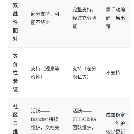
双
完整支持，
需手动编
线
部分支持，可
经过充分验
码，易出
性
能不终止
证
错
配
对
等
价
支持（观察等
支持（差分
性
不支持
价性）
隐私等）
验
证
社
活跃——
活跃——
区
成熟稳定
Blanchet 持续
ETH/CISPA
与
——维护
维护，文档完
团队维护，
维
较少更新