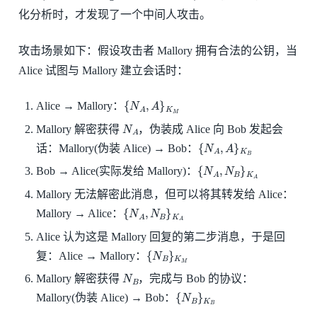
化分析时，才发现了一个中间人攻击。
攻击场景如下：假设攻击者 Mallory 拥有合法的公钥，当
Alice 试图与 Mallory 建立会话时：
{
N
A
,
A
}
K
M
Alice → Mallory：
N
A
Mallory 解密获得
，伪装成 Alice 向 Bob 发起会
{
N
A
,
A
}
K
B
话：Mallory(伪装 Alice) → Bob：
{
N
A
,
N
B
}
K
A
Bob → Alice(实际发给 Mallory)：
Mallory 无法解密此消息，但可以将其转发给 Alice：
{
N
A
,
N
B
}
K
A
Mallory → Alice：
Alice 认为这是 Mallory 回复的第二步消息，于是回
{
N
B
}
K
M
复：Alice → Mallory：
N
B
Mallory 解密获得
，完成与 Bob 的协议：
{
N
B
}
K
B
Mallory(伪装 Alice) → Bob：