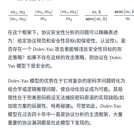
m
1
m
,
m
2
2
m
⟨
m
,
k
1
senc
,
m
2
(
⟩
m
⟨
m
,
k
1
)
,
senc
m
2
⟩
(
m
m
1
,
⟨
k
m
)
,
k
1
m
,
m
2
⟩
在这个框架下，协议安全性分析的问题可以精确表述
为：给定协议规范和安全性目标(如保密性、认证性)，是
否存在一个 Dolev-Yao 攻击者能够违反安全性目标的攻
击策略？如果不存在这样的攻击策略，则协议在 Dolev-
Yao 模型下是安全的。
Dolev-Yao 模型的优势在于它将复杂的密码学问题转化为
组合学或逻辑推理问题，使自动化验证成为可能。其局
限性在于完美密码假设无法捕捉密码原语的实现缺陷(如
加密方案的延展性、哈希碰撞)。尽管如此，Dolev-Yao
模型在过去四十年中一直是协议分析的主流框架，大量
重要的协议漏洞都是在此模型下发现的。