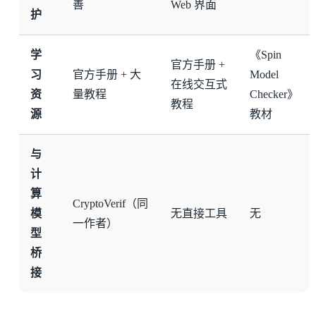
善
Web 界面
护
学
《Spin
官方手册 +
习
官方手册 + 大
Model
在线交互式
资
量教程
Checker》
教程
源
教材
与
计
算
CryptoVerif（同
模
无直接工具
无
一作者）
型
桥
接