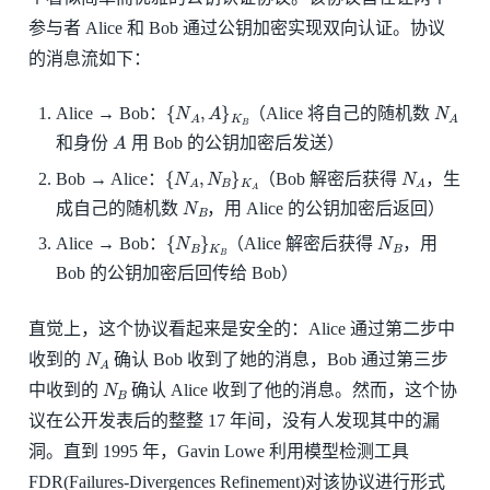
参与者 Alice 和 Bob 通过公钥加密实现双向认证。协议
的消息流如下：
{
N
A
,
A
}
K
B
N
A
Alice → Bob：
（Alice 将自己的随机数
A
和身份
用 Bob 的公钥加密后发送）
{
N
A
,
N
B
}
K
A
N
A
Bob → Alice：
（Bob 解密后获得
，生
N
B
成自己的随机数
，用 Alice 的公钥加密后返回）
{
N
B
}
K
B
N
B
Alice → Bob：
（Alice 解密后获得
，用
Bob 的公钥加密后回传给 Bob）
直觉上，这个协议看起来是安全的：Alice 通过第二步中
N
A
收到的
确认 Bob 收到了她的消息，Bob 通过第三步
N
B
中收到的
确认 Alice 收到了他的消息。然而，这个协
议在公开发表后的整整 17 年间，没有人发现其中的漏
洞。直到 1995 年，Gavin Lowe 利用模型检测工具
FDR(Failures-Divergences Refinement)对该协议进行形式