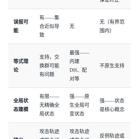
有——集
误报可
无（有界范
合近似导
无
能
围内）
致
最强——
支持，交
等式理
内建
换群可能
不原生支持
论
DH、配
有问题
对等
有限——
强——原
全局状
强——状态
无精确全
生全局可
态建模
是核心概念
局状态
变状态
攻击轨迹
攻击轨迹
反例轨迹或