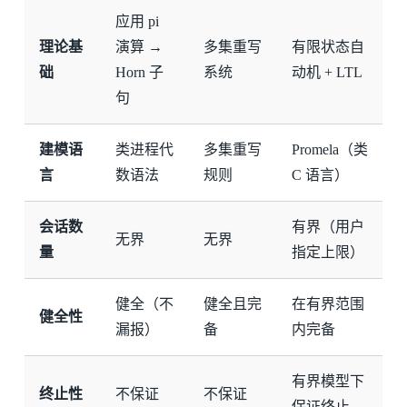
应用 pi
理论基
演算 →
多集重写
有限状态自
础
Horn 子
系统
动机 + LTL
句
建模语
类进程代
多集重写
Promela（类
言
数语法
规则
C 语言）
会话数
有界（用户
无界
无界
量
指定上限）
健全（不
健全且完
在有界范围
健全性
漏报）
备
内完备
有界模型下
终止性
不保证
不保证
保证终止