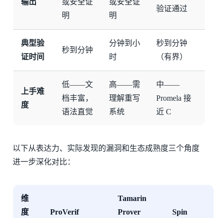
输出
或安全证
或安全证
验证通过
明
明
典型验
分钟到小
秒到分钟
秒到分钟
证时间
时
（有界）
低——文
高——需
中——
上手难
档丰富，
理解重写
Promela 接
度
语法直觉
系统
近 C
以下从表达力、实际发现的漏洞和生态成熟度三个角度
进一步深化对比：
维
Tamarin
度
ProVerif
Prover
Spin