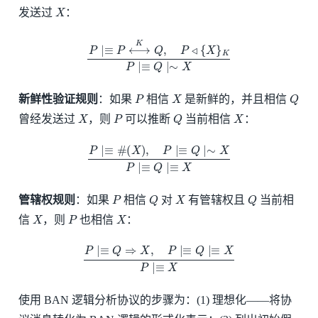
X
发送过
：
P
∣≡
P
⟷
K
Q
,
P
◃
{
X
}
K
P
∣≡
Q
∣∼
X
P
X
Q
新鲜性验证规则
：如果
相信
是新鲜的，并且相信
X
P
Q
X
曾经发送过
，则
可以推断
当前相信
：
P
∣≡
#
(
X
)
,
P
∣≡
Q
∣∼
X
P
∣≡
Q
∣≡
X
P
Q
X
Q
管辖权规则
：如果
相信
对
有管辖权且
当前相
X
P
X
信
，则
也相信
：
P
∣≡
Q
⇒
X
,
P
∣≡
Q
∣≡
X
P
∣≡
X
使用 BAN 逻辑分析协议的步骤为：(1) 理想化——将协