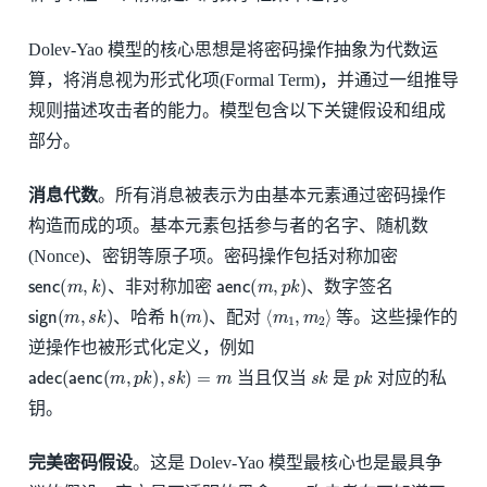
Dolev-Yao 模型的核心思想是将密码操作抽象为代数运
算，将消息视为形式化项(Formal Term)，并通过一组推导
规则描述攻击者的能力。模型包含以下关键假设和组成
部分。
消息代数
。所有消息被表示为由基本元素通过密码操作
构造而成的项。基本元素包括参与者的名字、随机数
(Nonce)、密钥等原子项。密码操作包括对称加密
senc
(
m
,
k
)
aenc
(
m
,
p
k
)
、非对称加密
、数字签名
sign
(
m
,
s
k
)
h
(
m
)
⟨
m
1
,
m
2
⟩
、哈希
、配对
等。这些操作的
逆操作也被形式化定义，例如
adec
(
aenc
(
m
,
p
k
)
,
s
k
)
=
m
s
k
p
k
当且仅当
是
对应的私
钥。
完美密码假设
。这是 Dolev-Yao 模型最核心也是最具争