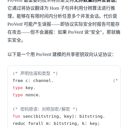
ProVerif 最重要的技术特点是支持
无界数量的并发会话
。
它通过将协议翻译为 Horn 子句并利用分辨算法进行推
理，能够在有限时间内分析任意多个并发会话。代价是
ProVerif 可能产生误报——即协议实际安全时报告可能存
在攻击——但不会漏报：如果 ProVerif 说”安全”，那就确
实安全。
以下是一个用 ProVerif 建模的共享密钥双向认证协议：
(* 声明信道和类型 *)
free c: channel.                       
(* 公
type
 key.
type
 nonce.
(* 密码原语：对称加密/解密 *)
fun
 senc(bitstring, key): bitstring.
reduc forall m: bitstring, k: key;