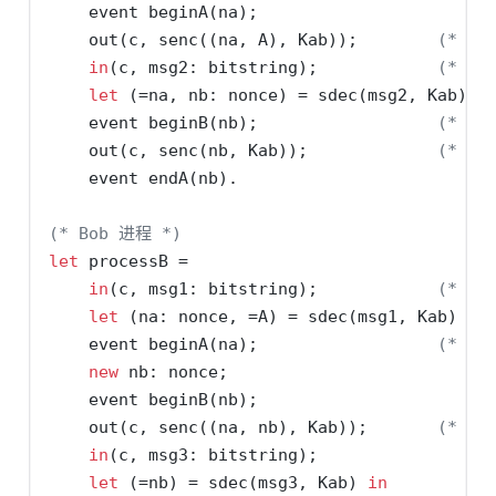
    event beginA(na);
    out(c, senc((na, A), Kab));        
(* 发送
in
(c, msg2: bitstring);            
(* 接
let
 (=na, nb: nonce) = sdec(msg2, Kab) 
i
    event beginB(nb);                  
(* 确
    out(c, senc(nb, Kab));             
(* 发送
    event endA(nb).
(* Bob 进程 *)
let
 processB =
in
(c, msg1: bitstring);            
(* 接
let
 (na: nonce, =A) = sdec(msg1, Kab) 
in
    event beginA(na);                  
(* 确认
new
 nb: nonce;
    event beginB(nb);
    out(c, senc((na, nb), Kab));       
(* 发送
in
(c, msg3: bitstring);
let
 (=nb) = sdec(msg3, Kab) 
in