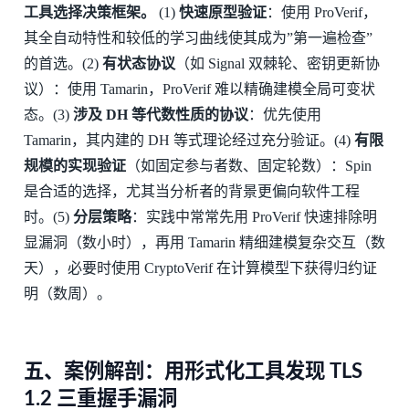
工具选择决策框架。
(1)
快速原型验证
：使用 ProVerif，
其全自动特性和较低的学习曲线使其成为”第一遍检查”
的首选。(2)
有状态协议
（如 Signal 双棘轮、密钥更新协
议）：使用 Tamarin，ProVerif 难以精确建模全局可变状
态。(3)
涉及 DH 等代数性质的协议
：优先使用
Tamarin，其内建的 DH 等式理论经过充分验证。(4)
有限
规模的实现验证
（如固定参与者数、固定轮数）：Spin
是合适的选择，尤其当分析者的背景更偏向软件工程
时。(5)
分层策略
：实践中常常先用 ProVerif 快速排除明
显漏洞（数小时），再用 Tamarin 精细建模复杂交互（数
天），必要时使用 CryptoVerif 在计算模型下获得归约证
明（数周）。
五、案例解剖：用形式化工具发现 TLS
1.2 三重握手漏洞