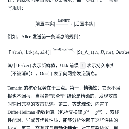
议：系统状态由事实的多集表示，每一步操作是一条重
写规则：
[
前置事实
]
→
动作事实
[
后置事实
]
动
作
事
实
前
置
事
实
后
置
事
实
例如，Alice 发送第一条消息的规则：
[
St
[
_
Fr
A
(
_
n
1
a
(
)
A
,
!
Ltk
,
B
,
n
(
a
A
)
,
,
skA
Out
(
)
aenc
]
→
Send
(
⟨
n
a
(
,
A
A
,
⟩
B
,
pkB
,
n
a
)
)
)
]
Fr
(
n
a
)
!
Ltk
其中
表示新鲜值，
前缀
!
表示持久事实
Out
(
⋅
)
（不被消耗），
表示向网络发送消息。
Tamarin 的核心优势在于三点。第一，
精确性
：它既不误
报也不漏报，当报告”安全”时结论是精确的，发现攻击
时输出完整的攻击轨迹。第二，
等式理论
：内置了
g
a
b
=
g
b
a
Diffie-Hellman 指数运算（包括交换律
）、双线
性配对、异或等代数性质，能够分析依赖于这些性质的
协议。第三，
交互式与自动化结合
：对于复杂协议，用