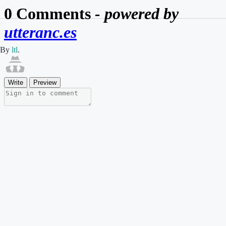
By
ltl
.