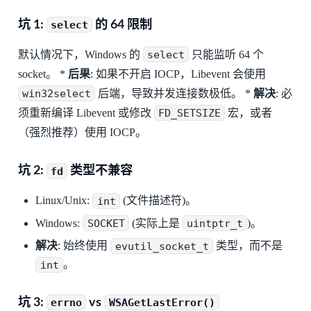
坑 1:
的 64 限制
select
默认情况下，Windows 的
select
只能监听 64 个
socket。 *
后果
: 如果不开启 IOCP，Libevent 会使用
win32select
后端，导致并发连接数极低。 *
解决
: 必
须重新编译 Libevent 或修改
FD_SETSIZE
宏，或者
（强烈推荐）使用 IOCP。
坑 2:
类型不兼容
fd
Linux/Unix:
int
(文件描述符)。
Windows:
SOCKET
(实际上是
uintptr_t
)。
解决
: 始终使用
evutil_socket_t
类型，而不是
int
。
坑 3:
vs
errno
WSAGetLastError()