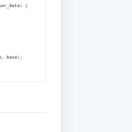
ser_data
)
{
b
,
 base
);