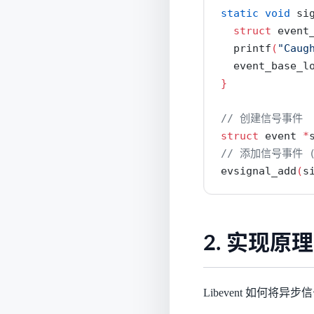
static
void
 si
struct
 event
  printf
(
"Caug
  event_base_l
}
// 创建信号事件
struct
 event 
*
// 添加信号事件 
evsignal_add
(
s
2. 实现原理
Libevent 如何