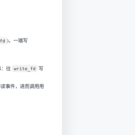
fd
)，一端写
事：往
write_fd
写
 捕获到读事件，进而调用用