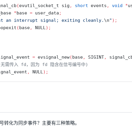
gnal_cb
(
evutil_socket_t sig
,
short
 events
,
void
*
u
_base 
*
base 
=
 user_data
;
ht an interrupt signal; exiting cleanly.
\n
"
);
oopexit
(
base
,
 NULL
);
signal_event 
=
 evsignal_new
(
base
,
 SIGINT
,
 signal_c
(无需传入 fd，因为 fd 隐含在信号编号中)
ignal_event
,
 NULL
);
将异步信号转化为同步事件？主要有三种策略。