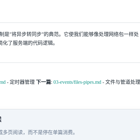
号处理机制是”将异步转同步”的典范。它使我们能够像处理网络包一样处
简化了服务端的代码逻辑。
.md
- 定时器管理
下一篇
:
03-events/files-pipes.md
- 文件与管道处
引
读
成多页阅读，而不是停在单篇消费。