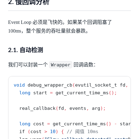
2. 慢回调分析
Event Loop 必须是飞快的。如果某个回调阻塞了
100ms，整个服务的吞吐量就会暴跌。
2.1. 自动检测
我们可以封装一个
Wrapper
回调函数：
void
 debug_wrapper_cb
(
evutil_socket_t fd
,
sh
long
 start 
=
 get_current_time_ms
();
  real_callback
(
fd
,
 events
,
 arg
);
long
 cost 
=
 get_current_time_ms
()
-
 start
;
if
(
cost 
>
10
)
{
// 阈值 10ms