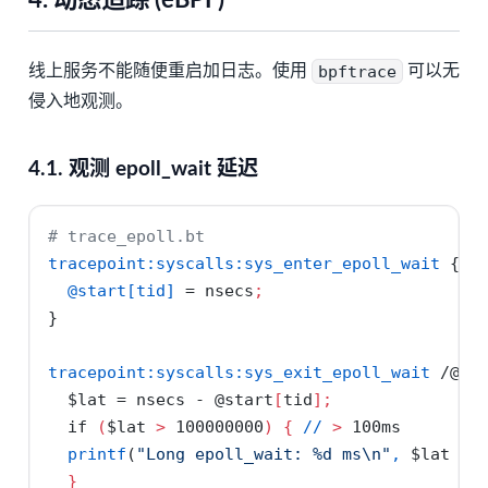
4. 动态追踪 (eBPF)
线上服务不能随便重启加日志。使用
bpftrace
可以无
侵入地观测。
4.1. 观测 epoll_wait 延迟
# trace_epoll.bt
tracepoint:syscalls:sys_enter_epoll_wait
 {
@start[tid]
 = nsecs
;
}
tracepoint:syscalls:sys_exit_epoll_wait
 /@st
$lat
 = nsecs 
-
 @start
[
tid
]
;
if
(
$lat
>
 100000000
)
{
//
>
 100ms
printf
(
"Long epoll_wait: %d ms\n"
,
$lat
 / 
}