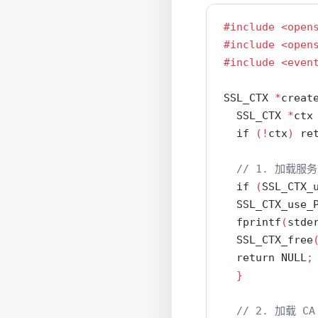
#include 
<open
#include 
<open
#include 
<even
SSL_CTX 
*
creat
  SSL_CTX 
*
ctx
if
(!
ctx
)
re
// 1. 加载
if
(
SSL_CTX_
  SSL_CTX_use_
  fprintf
(
stde
  SSL_CTX_free
return
 NULL
;
}
// 2. 加载 