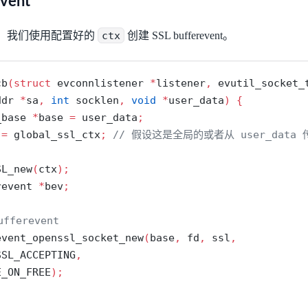
vent
，我们使用配置好的
ctx
创建 SSL bufferevent。
cb
(
struct
 evconnlistener 
*
listener
,
 evutil_socket_
ddr 
*
sa
,
int
 socklen
,
void
*
user_data
)
{
_base 
*
base 
=
 user_data
;
 
=
 global_ssl_ctx
;
// 假设这是全局的或者从 user_data
SL_new
(
ctx
);
revent 
*
bev
;
fferevent
event_openssl_socket_new
(
base
,
 fd
,
 ssl
,
SSL_ACCEPTING
,
E_ON_FREE
);