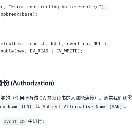
rr
,
"Error constructing bufferevent!
\n
"
);
oopbreak
(
base
);
setcb
(
bev
,
 read_cb
,
 NULL
,
 event_cb
,
 NULL
);
enable
(
bev
,
 EV_READ 
|
 EV_WRITE
);
(Authorization)
够的（任何持有该 CA 签发证书的人都能连接）。通常我们还需
mon Name (CN)
或
Subject Alternative Name (SAN)
。
的
event_cb
中进行：