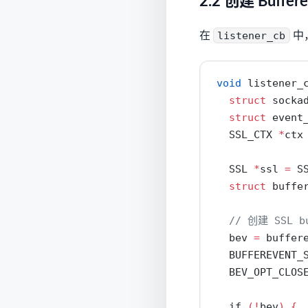
2.2 创建 Buffere
在
listener_cb
中
void
 listener_
struct
 socka
struct
 event
  SSL_CTX 
*
ctx
  SSL 
*
ssl 
=
 S
struct
 buffe
// 创建 SSL bu
  bev 
=
 buffer
  BUFFEREVENT_
  BEV_OPT_CLOS
if
(!
bev
)
{