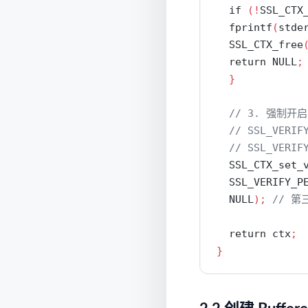
if
(!
SSL_CTX
  fprintf
(
stde
  SSL_CTX_free
return
 NULL
;
}
// 3. 强制开
// SSL_VER
// SSL_VER
  SSL_CTX_set_
  SSL_VERIFY_P
  NULL
);
// 第
return
 ctx
;
}