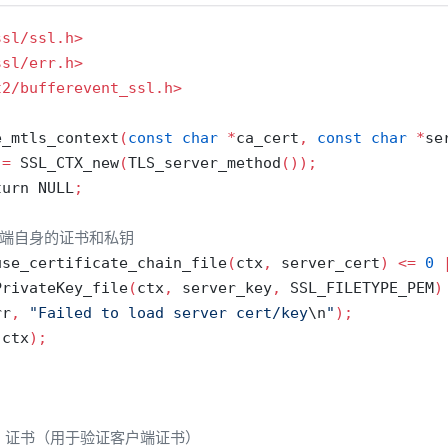
ssl/ssl.h>
ssl/err.h>
t2/bufferevent_ssl.h>
e_mtls_context
(
const
char
*
ca_cert
,
const
char
*
se
 
=
 SSL_CTX_new
(
TLS_server_method
());
turn
 NULL
;
服务端自身的证书和私钥
use_certificate_chain_file
(
ctx
,
 server_cert
)
<=
0
PrivateKey_file
(
ctx
,
 server_key
,
 SSL_FILETYPE_PEM
)
rr
,
"Failed to load server cert/key
\n
"
);
(
ctx
);
CA 证书（用于验证客户端证书）