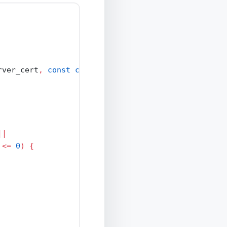
rver_cert
,
const
char
*
server_key
)
{
||
<=
0
)
{