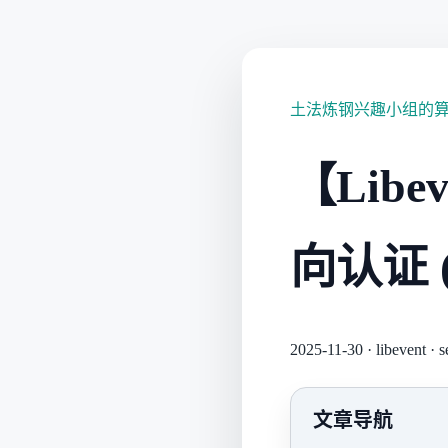
土法炼钢兴趣小组的
【Lib
向认证 
2025-11-30
·
libevent
·
s
文章导航