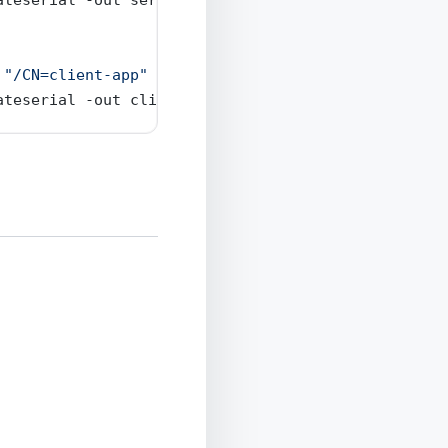
"/CN=client-app"
ateserial
-out
 client.crt 
-days
 365