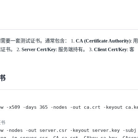
需要一套测试证书。通常包含： 1.
CA (Certificate Authority)
: 用
书。 2.
Server Cert/Key
: 服务端持有。 3.
Client Cert/Key
: 客
书
ew
-x509
-days
 365 
-nodes
-out
 ca.crt 
-keyout
 ca.k
证书
ew
-nodes
-out
 server.csr 
-keyout
 server.key 
-subj
req
-in
 server.csr 
-CA
 ca.crt 
-CAkey
 ca.key 
-CAcre