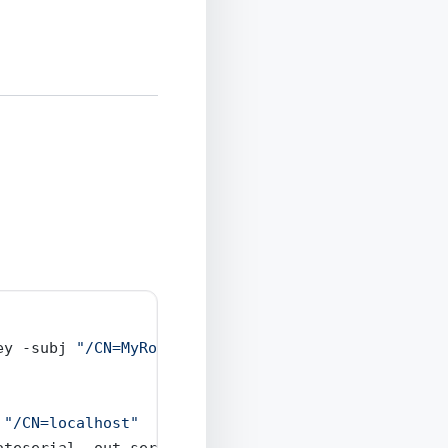
ey 
-subj
"/CN=MyRootCA"
"/CN=localhost"
ateserial
-out
 server.crt 
-days
 365