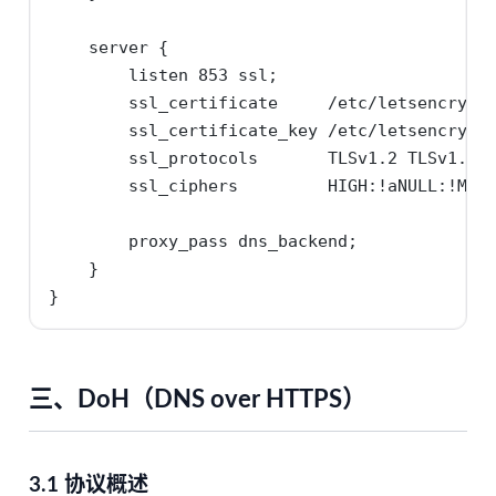
    server {

        listen 853 ssl;

        ssl_certificate     /etc/letsencrypt/
        ssl_certificate_key /etc/letsencrypt/
        ssl_protocols       TLSv1.2 TLSv1.3;

        ssl_ciphers         HIGH:!aNULL:!MD5;
        proxy_pass dns_backend;

    }

}
三、DoH（DNS over HTTPS）
3.1 协议概述