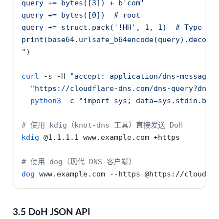
query += bytes([3]) + b'com'
query += bytes([0])  # root
query += struct.pack('!HH', 1, 1)  # Type A,
print(base64.urlsafe_b64encode(query).decode
"
)
curl
-s
-H
"accept: application/dns-message"
"https://cloudflare-dns.com/dns-query?dns=
python3
-c
"import sys; data=sys.stdin.buf
# 使用 kdig（knot-dns 工具）直接发送 DoH
kdig
 @1.1.1.1 www.example.com +https
# 使用 dog（现代 DNS 客户端）
dog
 www.example.com 
--https
 @https://cloudfl
3.5 DoH JSON API