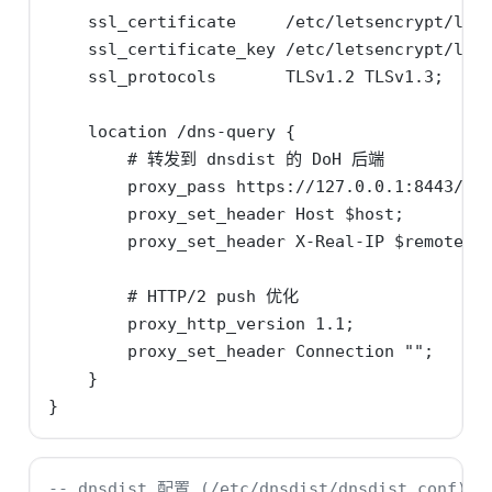
    ssl_certificate     /etc/letsencrypt/live
    ssl_certificate_key /etc/letsencrypt/live
    ssl_protocols       TLSv1.2 TLSv1.3;

    location /dns-query {

        # 转发到 dnsdist 的 DoH 后端

        proxy_pass https://127.0.0.1:8443/dns
        proxy_set_header Host $host;

        proxy_set_header X-Real-IP $remote_ad
        # HTTP/2 push 优化

        proxy_http_version 1.1;

        proxy_set_header Connection "";

    }

}
-- dnsdist 配置 (/etc/dnsdist/dnsdist.conf)