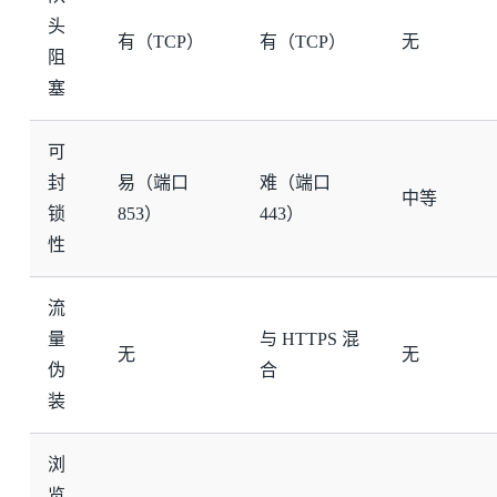
头
有（TCP）
有（TCP）
无
阻
塞
可
封
易（端口
难（端口
中等
锁
853）
443）
性
流
量
与 HTTPS 混
无
无
伪
合
装
浏
览