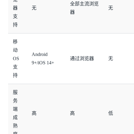
全部主流浏览
器
无
无
器
支
持
移
动
Android
OS
通过浏览器
无
9+/iOS 14+
支
持
服
务
端
高
高
低
成
熟