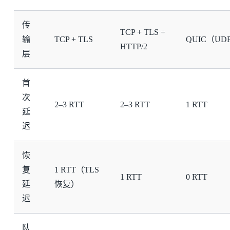
传
TCP + TLS +
输
TCP + TLS
QUIC（UD
HTTP/2
层
首
次
2–3 RTT
2–3 RTT
1 RTT
延
迟
恢
复
1 RTT（TLS
1 RTT
0 RTT
延
恢复）
迟
队