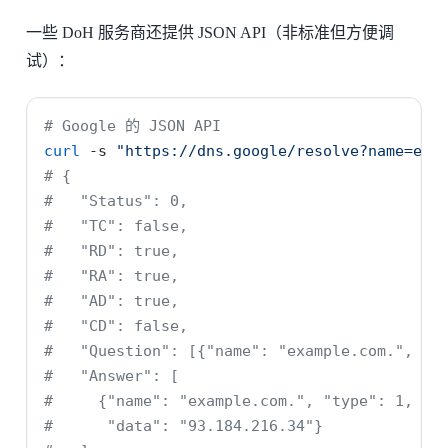
一些 DoH 服务商还提供 JSON API（非标准但方便调
试）：
# Google 的 JSON API
curl
-s
"https://dns.google/resolve?name=exa
# {
#   "Status": 0,
#   "TC": false,
#   "RD": true,
#   "RA": true,
#   "AD": true,
#   "CD": false,
#   "Question": [{"name": "example.com.", "t
#   "Answer": [
#     {"name": "example.com.", "type": 1, "T
#      "data": "93.184.216.34"}