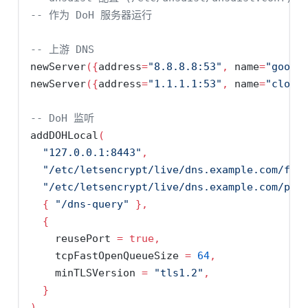
-- 作为 DoH 服务器运行
-- 上游 DNS
newServer
({
address
=
"8.8.8.8:53"
,
name
=
"googl
newServer
({
address
=
"1.1.1.1:53"
,
name
=
"cloud
-- DoH 监听
addDOHLocal
(
"127.0.0.1:8443"
,
"/etc/letsencrypt/live/dns.example.com/ful
"/etc/letsencrypt/live/dns.example.com/pri
{
"/dns-query"
},
{
reusePort
=
true
,
tcpFastOpenQueueSize
=
64
,
minTLSVersion
=
"tls1.2"
,
}
)