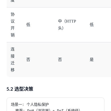
度
协
议
中（HTTP
低
低
开
头）
销
连
接
否
否
是
迁
移
5.2 选型决策
场景一: 个人隐私保护

  推荐: DoH（浏览器）+ DoT（系统级）
