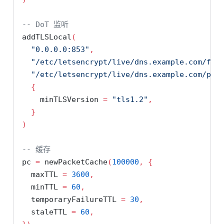
-- DoT 监听
addTLSLocal
(
"0.0.0.0:853"
,
"/etc/letsencrypt/live/dns.example.com/ful
"/etc/letsencrypt/live/dns.example.com/pri
{
minTLSVersion
=
"tls1.2"
,
}
)
-- 缓存
pc
=
 newPacketCache
(
100000
,
{
maxTTL
=
3600
,
minTTL
=
60
,
temporaryFailureTTL
=
30
,
staleTTL
=
60
,