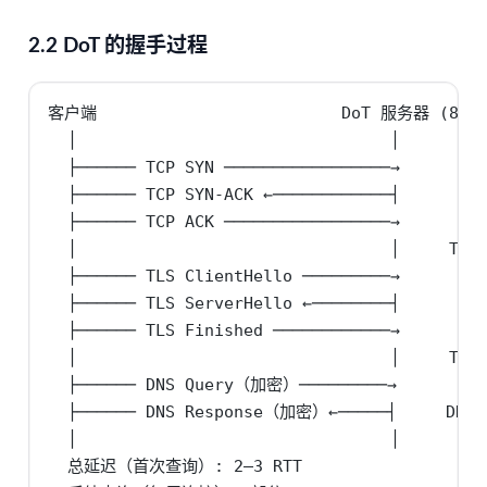
2.2 DoT 的握手过程
客户端                         DoT 服务器 (853)
  │                                │

  ├────── TCP SYN ─────────────────→

  ├────── TCP SYN-ACK ←────────────┤

  ├────── TCP ACK ─────────────────→

  │                                │     TCP
  ├────── TLS ClientHello ─────────→

  ├────── TLS ServerHello ←────────┤

  ├────── TLS Finished ────────────→

  │                                │     TLS
  ├────── DNS Query（加密）─────────→

  ├────── DNS Response（加密）←─────┤     DNS
  │                                │

  总延迟（首次查询）: 2–3 RTT
