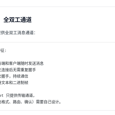
ket：全双工通道
CP 上提供全双工消息通道：
征:

服务端和客户端随时发送消息

建立连接后无需重复握手

一次握手，持续通信

支持文本和二进制帧

ket 只提供传输通道，

息格式、路由、确认）需要自己设计。