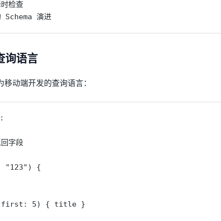
时检查

 Schema 演进
L：查询语言
book 为移动端开发的查询语言：


回字段

 "123") {

first: 5) { title }
