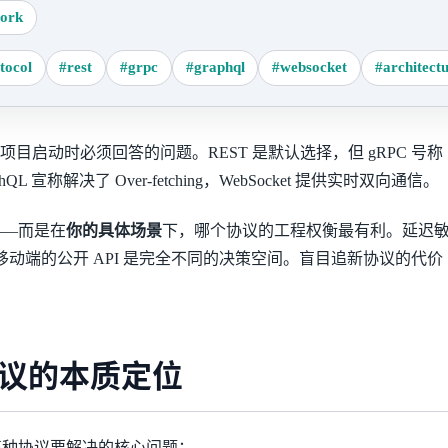
ork
tocol
#rest
#grpc
#graphql
#websocket
#architect
项目启动时必须回答的问题。REST 是默认选择，但 gRPC 号称
QL 宣称解决了 Over-fetching，WebSocket 提供实时双向通信。
——而是在
你的具体场景
下，哪个协议的工程权衡最有利。延迟
向移动端的公开 API 是完全不同的决策空间。盲目追新协议的代价
。
议的本质定位
每种协议要解决的核心问题：