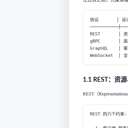
协议       │ 设计
───────────┼───
REST       │
gRPC       │
GraphQL    │
WebSocket  │
1.1 REST：
REST（Representa
REST 的六个约束:
