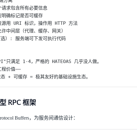
端分离

每个请求包含所有必要信息

响应明确标记是否可缓存

资源用 URI 标识，操作用 HTTP 方法

 允许中间层（代理、缓存、网关）

可选）: 服务端可下发可执行代码

PI"只满足 1-4，严格的 HATEOAS 几乎没人做。

程价值——

状态 + 可缓存 = 极其友好的基础设施生态。
类型 RPC 框架
 Protocol Buffers，为服务间通信设计：