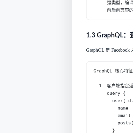
     强类型，编译
     前后向兼容的
1.3 GraphQ
GraphQL 是 Face
GraphQL 核心特征:
  1. 客户端指定返
     query {

       user(id:
         name

         email

         posts(
       }
