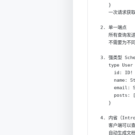
     }

     一次请求获
  2. 单一端点

     所有查询发送到 
     不需要为不同
  3. 强类型 Sche
     type User 
       id: ID!

       name: St
       email: S
       posts: [
     }

  4. 内省（Intro
     客户端可以查询
     自动生成文