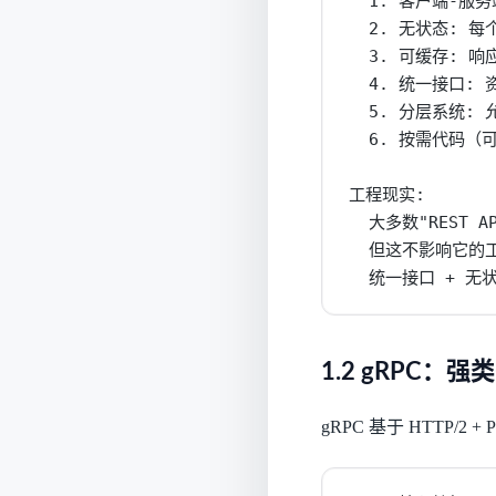
  1. 客户端-服务
  2. 无状态: 
  3. 可缓存: 
  4. 统一接口: 
  5. 分层系统:
  6. 按需代码（
工程现实:

  大多数"REST A
  但这不影响它的工
  统一接口 + 无
1.2 gRPC：强
gRPC 基于 HTTP/2 +