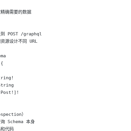
取精确需要的数据

POST /graphql

资源设计不同 URL

ma

{

ring!

tring

Post!]!

spection）

 Schema 本身

档和代码