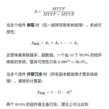
A
=
M
T
T
F
M
T
T
F
+
M
T
T
R
M
T
T
F
=
A
+
M
T
T
F
M
T
T
R
当多个组件
串联
时（任一故障导致系统故障），系统可
用性：
A
串
联
=
A
1
×
A
2
×
⋯
×
A
n
=
×
×
⋯
×
A
A
A
A
1
2
串
联
n
这意味着串联越多，越脆弱。一个由 10 个 99.9% 的组件
0.999
10
≈
99.0
%
10
0.999
≈
99.0
%
串联的系统，整体可用性只有
。
当多个组件
并联冗余
时（所有副本都故障才算系统故
障），通常的计算是：
A
并
联
=
1
−
(
1
−
A
)
n
=
1
−
(
1
−
)
n
A
A
并
联
两个 99.9% 的组件做主备冗余，理论上可以达到