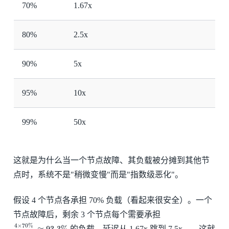
70%
1.67x
80%
2.5x
90%
5x
95%
10x
99%
50x
这就是为什么当一个节点故障、其负载被分摊到其他节
点时，系统不是"稍微变慢"而是"指数级恶化"。
假设 4 个节点各承担 70% 负载（看起来很安全）。一个
节点故障后，剩余 3 个节点每个需要承担
4
×
70
%
3
≈
93.3
%
4
×
70
%
≈
93.3
%
的负载。延迟从 1.67x 跳到 7.5x——这就