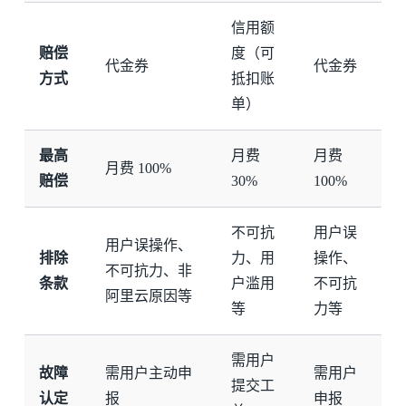
信用额
赔偿
度（可
代金券
代金券
方式
抵扣账
单）
最高
月费
月费
月费 100%
赔偿
30%
100%
不可抗
用户误
用户误操作、
排除
力、用
操作、
不可抗力、非
条款
户滥用
不可抗
阿里云原因等
等
力等
需用户
故障
需用户主动申
需用户
提交工
认定
报
申报