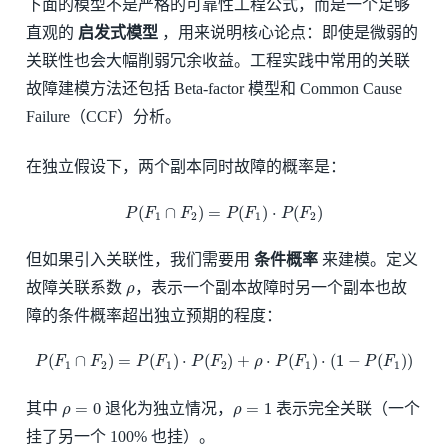
下面的模型不是严格的可靠性工程公式，而是一个足够
直观的
启发式模型
，用来说明核心论点：即使是微弱的
关联性也会大幅削弱冗余收益。工程实践中常用的关联
故障建模方法还包括 Beta-factor 模型和 Common Cause
Failure（CCF）分析。
在独立假设下，两个副本同时故障的概率是：
P
(
F
1
∩
F
2
)
=
P
(
F
1
)
⋅
P
(
F
2
)
(
∩
)
=
(
)
⋅
(
)
P
F
F
P
F
P
F
1
2
1
2
但如果引入关联性，我们需要用
条件概率
来建模。定义
ρ
故障关联系数
，表示一个副本故障时另一个副本也故
ρ
障的条件概率超出独立预期的程度：
P
(
F
1
∩
F
2
)
=
P
(
F
1
)
⋅
P
(
F
2
)
+
ρ
⋅
P
(
F
1
)
⋅
(
1
−
P
(
F
1
)
)
(
∩
)
=
(
)
⋅
(
)
+
⋅
(
)
⋅
(
1
−
(
)
)
P
F
F
P
F
P
F
ρ
P
F
P
F
1
2
1
2
1
1
ρ
=
0
ρ
=
1
=
0
=
1
其中
退化为独立情况，
表示完全关联（一个
ρ
ρ
挂了另一个 100% 也挂）。