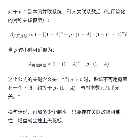
对于 n 个副本的并联系统，引入关联系数后（使用简化
的对称关联模型）：
A
关
联
并
联
≈
1
−
[
(
1
−
A
)
n
+
ρ
⋅
(
1
−
A
)
⋅
(
1
−
(
1
−
A
)
n
)
]
≈
1
−
[
(
1
−
)
+
⋅
(
1
−
)
⋅
(
1
−
(
1
−
)
)
]
n
n
A
A
ρ
A
A
关
联
并
联
ρ
当
较小时可近似为：
ρ
A
关
联
并
联
≈
1
−
(
1
−
A
)
n
−
ρ
⋅
(
1
−
A
)
≈
1
−
(
1
−
)
−
⋅
(
1
−
)
n
A
A
ρ
A
关
联
并
联
ρ
>
0
>
0
这个公式的关键含义是：*当
时，系统不可用概率
ρ
ρ
⋅
(
1
−
A
)
⋅
(
1
−
)
有一个下限，约等于
，与副本数 n 几乎无
ρ
A
关。*
换句话说：再加多少个副本，只要存在关联故障可能
性，增益就会撞上天花板。