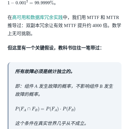
1
−
0.001
2
=
99.9999
%
2
1
−
0.001
=
99.9999
%
。
在
高可用和数据库冗余实践
中，我们用 MTTF 和 MTTR
推导过：双副本冗余让有效 MTTF 提升约 4000 倍。数学
上无可挑剔。
但这里有一个关键假设，教科书往往一笔带过：
所有故障必须是统计独立的。
即：组件 A 发生故障的概率，不影响组件 B 发生
故障的概率。
P
(
F
A
∩
F
B
)
=
P
(
F
A
)
⋅
P
(
F
B
)
(
∩
)
=
(
)
⋅
(
)
P
F
F
P
F
P
F
B
B
A
A
这个条件在真实世界几乎从不成立。