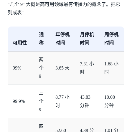
"几个 9" 大概是高可用领域最有传播力的概念了。把它
列成表：
通
年停机
月停机
周停机
可用性
称
时间
时间
时间
两
7.31 小
1.68 小
99%
个
3.65 天
时
时
9
三
8.77 小
43.83
10.08
99.9%
个
时
分钟
分钟
9
四
52.60
4.38 分
1.01 分