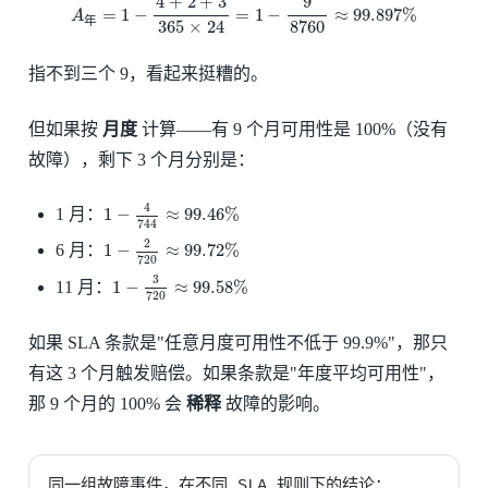
4
+
2
+
3
9
=
1
−
=
1
−
≈
99.897
%
A
年
8760
365
×
24
指不到三个 9，看起来挺糟的。
但如果按
月度
计算——有 9 个月可用性是 100%（没有
故障），剩下 3 个月分别是：
1
−
4
744
≈
99.46
%
4
1
−
≈
99.46
%
1 月：
744
1
−
2
720
≈
99.72
%
2
1
−
≈
99.72
%
6 月：
720
1
−
3
720
≈
99.58
%
3
1
−
≈
99.58
%
11 月：
720
如果 SLA 条款是"任意月度可用性不低于 99.9%"，那只
有这 3 个月触发赔偿。如果条款是"年度平均可用性"，
那 9 个月的 100% 会
稀释
故障的影响。
同一组故障事件，在不同 SLA 规则下的结论：
