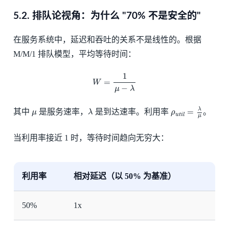
5.2.
排队论视角：为什么 "70% 不是安全的"
在服务系统中，延迟和吞吐的关系不是线性的。根据
M/M/1 排队模型，平均等待时间：
W
=
1
μ
−
λ
1
=
W
−
μ
λ
ρ
u
t
i
l
=
λ
μ
λ
μ
λ
=
其中
是服务速率，
是到达速率。利用率
。
μ
λ
ρ
u
t
i
l
μ
当利用率接近 1 时，等待时间趋向无穷大：
利用率
相对延迟（以 50% 为基准）
50%
1x