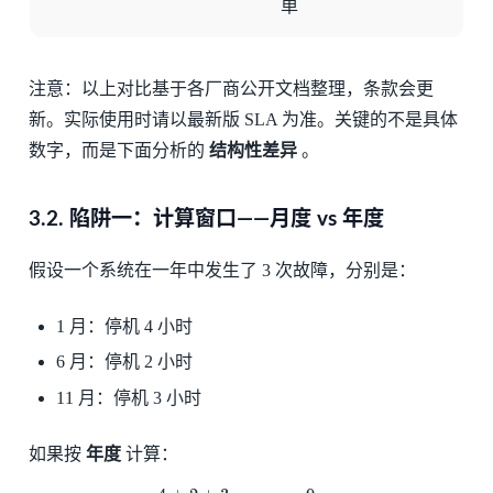
单
注意：以上对比基于各厂商公开文档整理，条款会更
新。实际使用时请以最新版 SLA 为准。关键的不是具体
数字，而是下面分析的
结构性差异
。
3.2.
陷阱一：计算窗口——月度 vs 年度
假设一个系统在一年中发生了 3 次故障，分别是：
1 月：停机 4 小时
6 月：停机 2 小时
11 月：停机 3 小时
如果按
年度
计算：
A
年
=
1
−
4
+
2
+
3
365
×
24
=
1
−
9
8760
≈
99.897
%