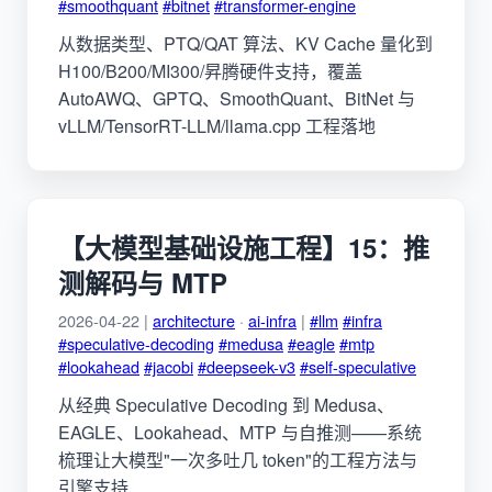
#smoothquant
#bitnet
#transformer-engine
从数据类型、PTQ/QAT 算法、KV Cache 量化到
H100/B200/MI300/昇腾硬件支持，覆盖
AutoAWQ、GPTQ、SmoothQuant、BitNet 与
vLLM/TensorRT-LLM/llama.cpp 工程落地
【大模型基础设施工程】15：推
测解码与 MTP
2026-04-22 |
architecture
·
ai-infra
|
#llm
#infra
#speculative-decoding
#medusa
#eagle
#mtp
#lookahead
#jacobi
#deepseek-v3
#self-speculative
从经典 Speculative Decoding 到 Medusa、
EAGLE、Lookahead、MTP 与自推测——系统
梳理让大模型"一次多吐几 token"的工程方法与
引擎支持