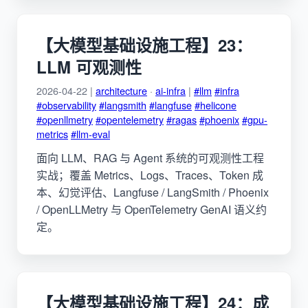
【大模型基础设施工程】23：
LLM 可观测性
2026-04-22 |
architecture
·
ai-infra
|
#llm
#infra
#observability
#langsmith
#langfuse
#helicone
#openllmetry
#opentelemetry
#ragas
#phoenix
#gpu-
metrics
#llm-eval
面向 LLM、RAG 与 Agent 系统的可观测性工程
实战；覆盖 Metrics、Logs、Traces、Token 成
本、幻觉评估、Langfuse / LangSmith / Phoenix
/ OpenLLMetry 与 OpenTelemetry GenAI 语义约
定。
【大模型基础设施工程】24：成