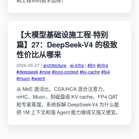
和工程师的技术选择？
【大模型基础设施工程·特别
篇】27：DeepSeek-V4 的极致
性价比从哪来
2026-05-27 |
architecture
·
ai-infra
|
#llm
#infra
#deepseek
#moe
#long-context
#kv-cache
#fp4
#muon
#agent
从 MoE 激活比、CSA/HCA 混合注意力、
mHC、Muon，到磁盘级 KV cache、FP4 QAT
和专家蒸馏，系统拆解 DeepSeek-V4 为什么能
把 1M 上下文和强 Agent 能力做得又强又便宜。