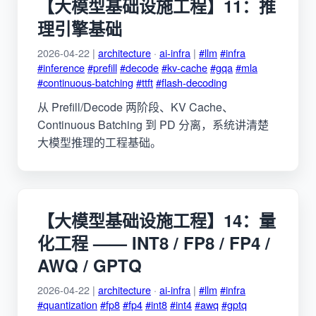
【大模型基础设施工程】11：推
理引擎基础
2026-04-22 |
architecture
·
ai-infra
|
#llm
#infra
#inference
#prefill
#decode
#kv-cache
#gqa
#mla
#continuous-batching
#ttft
#flash-decoding
从 Prefill/Decode 两阶段、KV Cache、
Continuous Batching 到 PD 分离，系统讲清楚
大模型推理的工程基础。
【大模型基础设施工程】14：量
化工程 —— INT8 / FP8 / FP4 /
AWQ / GPTQ
2026-04-22 |
architecture
·
ai-infra
|
#llm
#infra
#quantization
#fp8
#fp4
#int8
#int4
#awq
#gptq