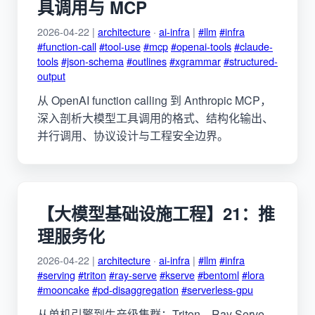
具调用与 MCP
2026-04-22 |
architecture
·
ai-infra
|
#llm
#infra
#function-call
#tool-use
#mcp
#openai-tools
#claude-
tools
#json-schema
#outlines
#xgrammar
#structured-
output
从 OpenAI function calling 到 Anthropic MCP，
深入剖析大模型工具调用的格式、结构化输出、
并行调用、协议设计与工程安全边界。
【大模型基础设施工程】21：推
理服务化
2026-04-22 |
architecture
·
ai-infra
|
#llm
#infra
#serving
#triton
#ray-serve
#kserve
#bentoml
#lora
#mooncake
#pd-disaggregation
#serverless-gpu
从单机引擎到生产级集群：Triton、Ray Serve、