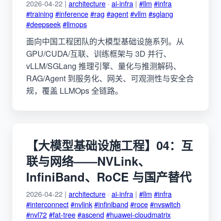
2026-04-22 |
architecture
·
ai-infra
|
#llm
#infra
#training
#inference
#rag
#agent
#vllm
#sglang
#deepseek
#llmops
面向中国工程团队的大模型基础设施系列。从
GPU/CUDA/互联、训练框架与 3D 并行、
vLLM/SGLang 推理引擎、量化与推测解码、
RAG/Agent 到服务化、网关、可观测性与安全合
规，覆盖 LLMOps 全链路。
【大模型基础设施工程】04：互
联与网络——NVLink、
InfiniBand、RoCE 与国产替代
2026-04-22 |
architecture
·
ai-infra
|
#llm
#infra
#interconnect
#nvlink
#infiniband
#roce
#nvswitch
#nvl72
#fat-tree
#ascend
#huawei-cloudmatrix