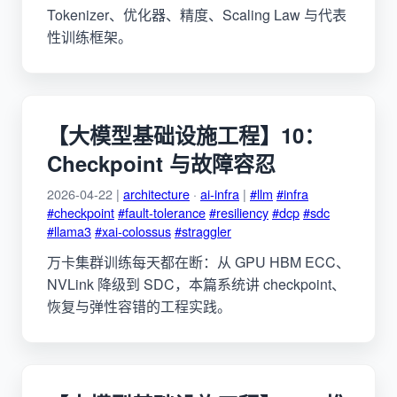
Tokenizer、优化器、精度、Scaling Law 与代表
性训练框架。
【大模型基础设施工程】10：
Checkpoint 与故障容忍
2026-04-22 |
architecture
·
ai-infra
|
#llm
#infra
#checkpoint
#fault-tolerance
#resiliency
#dcp
#sdc
#llama3
#xai-colossus
#straggler
万卡集群训练每天都在断：从 GPU HBM ECC、
NVLink 降级到 SDC，本篇系统讲 checkpoint、
恢复与弹性容错的工程实践。