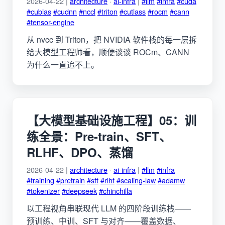
2026-04-22 |
architecture
·
ai-infra
|
#llm
#infra
#cuda
#cublas
#cudnn
#nccl
#triton
#cutlass
#rocm
#cann
#tensor-engine
从 nvcc 到 Triton，把 NVIDIA 软件栈的每一层拆
给大模型工程师看，顺便谈谈 ROCm、CANN
为什么一直追不上。
【大模型基础设施工程】05：训
练全景：Pre-train、SFT、
RLHF、DPO、蒸馏
2026-04-22 |
architecture
·
ai-infra
|
#llm
#infra
#training
#pretrain
#sft
#rlhf
#scaling-law
#adamw
#tokenizer
#deepseek
#chinchilla
以工程视角串联现代 LLM 的四阶段训练栈——
预训练、中训、SFT 与对齐——覆盖数据、