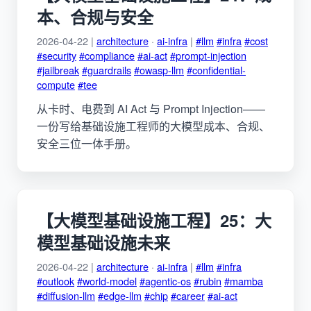
本、合规与安全
2026-04-22 |
architecture
·
ai-infra
|
#llm
#infra
#cost
#security
#compliance
#ai-act
#prompt-injection
#jailbreak
#guardrails
#owasp-llm
#confidential-
compute
#tee
从卡时、电费到 AI Act 与 Prompt Injection——
一份写给基础设施工程师的大模型成本、合规、
安全三位一体手册。
【大模型基础设施工程】25：大
模型基础设施未来
2026-04-22 |
architecture
·
ai-infra
|
#llm
#infra
#outlook
#world-model
#agentic-os
#rubin
#mamba
#diffusion-llm
#edge-llm
#chip
#career
#ai-act