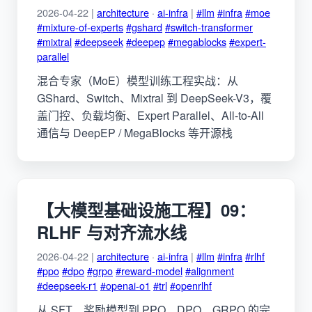
2026-04-22 |
architecture
·
ai-infra
|
#llm
#infra
#moe
#mixture-of-experts
#gshard
#switch-transformer
#mixtral
#deepseek
#deepep
#megablocks
#expert-
parallel
混合专家（MoE）模型训练工程实战：从
GShard、Switch、Mixtral 到 DeepSeek-V3，覆
盖门控、负载均衡、Expert Parallel、All-to-All
通信与 DeepEP / MegaBlocks 等开源栈
【大模型基础设施工程】09：
RLHF 与对齐流水线
2026-04-22 |
architecture
·
ai-infra
|
#llm
#infra
#rlhf
#ppo
#dpo
#grpo
#reward-model
#alignment
#deepseek-r1
#openai-o1
#trl
#openrlhf
从 SFT、奖励模型到 PPO、DPO、GRPO 的完