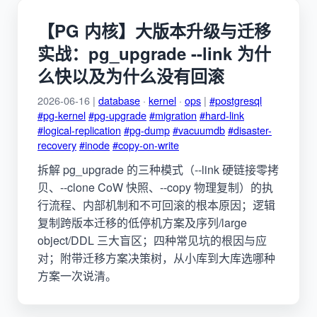
【PG 内核】大版本升级与迁移
实战：pg_upgrade --link 为什
么快以及为什么没有回滚
2026-06-16 |
database
·
kernel
·
ops
|
#postgresql
#pg-kernel
#pg-upgrade
#migration
#hard-link
#logical-replication
#pg-dump
#vacuumdb
#disaster-
recovery
#inode
#copy-on-write
拆解 pg_upgrade 的三种模式（--link 硬链接零拷
贝、--clone CoW 快照、--copy 物理复制）的执
行流程、内部机制和不可回滚的根本原因；逻辑
复制跨版本迁移的低停机方案及序列/large
object/DDL 三大盲区；四种常见坑的根因与应
对；附带迁移方案决策树，从小库到大库选哪种
方案一次说清。