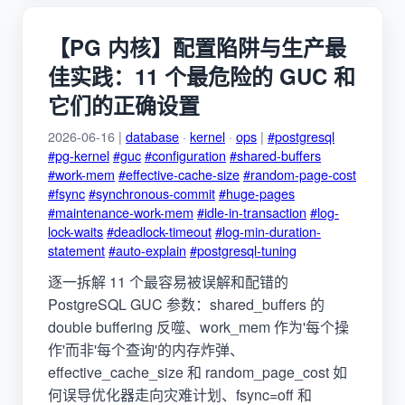
【PG 内核】配置陷阱与生产最
佳实践：11 个最危险的 GUC 和
它们的正确设置
2026-06-16 |
database
·
kernel
·
ops
|
#postgresql
#pg-kernel
#guc
#configuration
#shared-buffers
#work-mem
#effective-cache-size
#random-page-cost
#fsync
#synchronous-commit
#huge-pages
#maintenance-work-mem
#idle-in-transaction
#log-
lock-waits
#deadlock-timeout
#log-min-duration-
statement
#auto-explain
#postgresql-tuning
逐一拆解 11 个最容易被误解和配错的
PostgreSQL GUC 参数：shared_buffers 的
double buffering 反噬、work_mem 作为'每个操
作'而非'每个查询'的内存炸弹、
effective_cache_size 和 random_page_cost 如
何误导优化器走向灾难计划、fsync=off 和