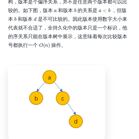
构，版本是个偏序关系，并不是任意两个版本都可以比
b
a
<
b
a
<
较的。如下图，版本
和版本
的关系是
，但版
a
b
a
b
b
d
本
和版本
是不可比较的。因此版本使用数字大小来
b
d
代表就不合适了，全持久化中的版本只是一个标识，他
的序关系只能在版本树中展示，这意味着每次比较版本
O
(
n
)
(
)
号都执行一个
操作。
O
n