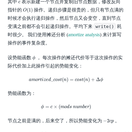
c
其中
表示新建一个节点并复制旧节点数据，修改反向
c
O
(
1
)
(
1
)
指针的
操作。递归步骤是很贵的，但只有节点满的
O
时候才会执行递归操作，然后节点又会变空，直到节点
变满之前都不会引起递归操作。平均下来
write()
耗
时很少。 我们使用摊还分析 (
amortize analysis
) 来计算写
操作的事件复杂度。
ϕ
设势能函数
， 每次操作的摊还代价等于这次操作的实
ϕ
际代价加上此操作引起的势能变化：
a
m
o
r
t
i
z
e
d
_
c
o
s
t
(
n
)
=
c
o
s
t
(
n
)
+
Δ
ϕ
_
(
)
=
(
)
+
Δ
a
m
o
r
t
i
z
e
d
c
o
s
t
n
c
o
s
t
n
ϕ
势能函数为：
ϕ
=
c
×
(
m
o
d
s
n
u
m
b
e
r
)
=
×
(
)
ϕ
c
m
o
d
s
n
u
m
b
e
r
−
2
c
p
−
2
节点之前是满的，后来空了，所以势能变化为
。
c
p
a
m
o
r
t
i
z
e
d
_
c
o
s
t
(
n
)
≤
c
+
c
−
2
c
p
+
p
×
a
m
o
r
t
i
z
e
d
_
c
o
s
t
(
x
)