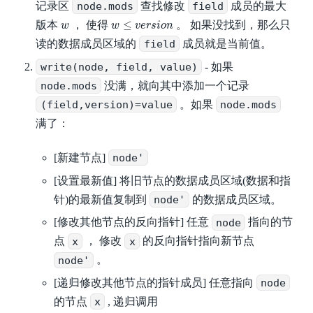
记录区
node.mods
查找修改
field
成员的最大
w
≤
v
e
r
s
i
o
n
w
≤
版本
， 使得
。 如果没找到，那么只
w
w
v
e
r
s
i
o
n
读的数据成员区域的
field
成员就是当前值。
write(node, field, value)
- 如果
node.mods
没满，就向其中添加一个记录
(field,version)=value
。如果
node.mods
满了：
[新建节点]
node'
[设置最新值] 将旧节点的数据成员区域(数据和指
针)的最新值复制到
node'
的数据成员区域。
[修改其他节点的反向指针] 任意
node
指向的节
点
x
， 修改
x
的反向指针指向新节点
node'
。
[递归修改其他节点的指针成员] 任意指向
node
的节点
x
, 递归调用