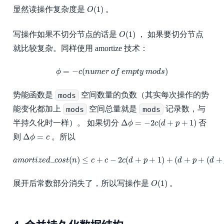
O
(
1
)
(
1
)
显然读操作复杂度是
。
O
O
(
1
)
(
1
)
写操作如果不切分节点的话是
， 如果要切分节点
O
就比较复杂。同样使用 amortize 技术：
ϕ
=
−
c
(
n
u
m
e
r
o
f
e
m
p
t
y
m
o
d
s
)
=
−
(
)
ϕ
c
n
u
m
e
r
o
f
e
m
p
t
y
m
o
d
s
势能函数是
mods
空间数量的负数（其实每次操作的势
能变化都加上
mods
空间总量就是
mods
记录数，与
Δ
ϕ
=
−
2
c
(
d
+
p
+
1
)
Δ
=
−
2
(
+
+
1
)
半持久化时一样）。 如果切分
否
ϕ
c
d
p
Δ
ϕ
=
c
Δ
=
则
。所以
ϕ
c
a
m
o
r
t
i
z
e
d
_
c
o
s
t
(
n
)
≤
c
+
c
−
2
c
(
d
+
p
+
1
)
+
(
d
+
p
+
(
d
+
p
+
1
)
)
∗
_
(
)
≤
+
−
2
(
+
+
1
)
+
(
+
+
(
+
a
m
o
r
t
i
z
e
d
c
o
s
t
n
c
c
c
d
p
d
p
d
O
(
1
)
(
1
)
展开后常数部分消失了，所以写操作是
。
O