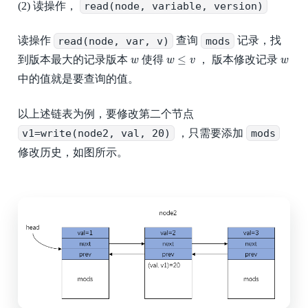
(2) 读操作，
read(node, variable, version)
读操作
read(node, var, v)
查询
mods
记录，找
w
≤
v
w
w
≤
到版本最大的记录版本
使得
， 版本修改记录
w
w
v
w
中的值就是要查询的值。
以上述链表为例，要修改第二个节点
v1=write(node2, val, 20)
，只需要添加
mods
修改历史，如图所示。