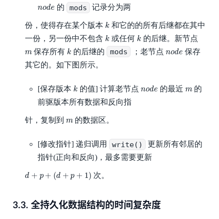
n
o
d
e
的
mods
记录分为两
n
o
d
e
k
份，使得存在某个版本
和它的的所有后继都在其中
k
k
k
一份，另一份中不包含
或任何
的后继。新节点
k
k
k
n
o
d
e
m
保存所有
的后继的
mods
；老节点
保存
m
k
n
o
d
e
其它的。如下图所示。
k
n
o
d
e
m
[保存版本
的值] 计算老节点
的最近
的
k
n
o
d
e
m
前驱版本所有数据和反向指
m
针，复制到
的数据区。
m
[修改指针] 递归调用
write()
更新所有邻居的
指针(正向和反向)，最多需要更新
d
+
p
+
(
d
+
p
+
1
)
+
+
(
+
+
1
)
次。
d
p
d
p
3.3.
全持久化数据结构的时间复杂度