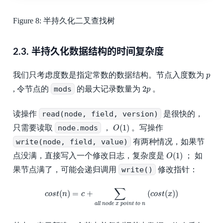
Figure 8:
半持久化二叉查找树
2.3.
半持久化数据结构的时间复杂度
p
我们只考虑度数是指定常数的数据结构。节点入度数为
p
2
p
2
, 令节点的
mods
的最大记录数量为
。
p
读操作
read(node, field, version)
是很快的，
O
(
1
)
(
1
)
只需要读取
node.mods
，
。写操作
O
write(node, field, value)
有两种情况，如果节
O
(
1
)
(
1
)
点没满，直接写入一个修改日志，复杂度是
； 如
O
果节点满了，可能会递归调用
write()
修改指针：
c
o
s
t
(
n
)
=
c
+
∑
a
l
l
n
o
d
e
x
p
o
i
n
t
t
o
n
(
c
o
s
t
(
x
)
)
∑
(
)
=
+
(
(
)
)
c
o
s
t
n
c
c
o
s
t
x
a
l
l
n
o
d
e
x
p
o
i
n
t
t
o
n