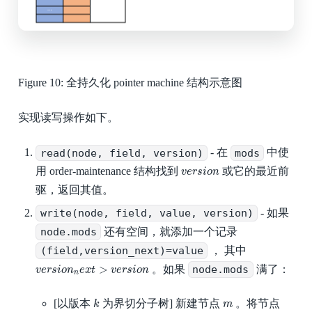
Figure 10:
全持久化 pointer machine 结构示意图
实现读写操作如下。
read(node, field, version)
- 在
mods
中使
v
e
r
s
i
o
n
用 order-maintenance 结构找到
或它的最近前
v
e
r
s
i
o
n
驱，返回其值。
write(node, field, value, version)
- 如果
node.mods
还有空间，就添加一个记录
(field,version_next)=value
， 其中
v
e
r
s
i
o
n
n
e
x
t
>
v
e
r
s
i
o
n
>
。如果
node.mods
满了：
v
e
r
s
i
o
n
e
x
t
v
e
r
s
i
o
n
n
k
m
[以版本
为界切分子树] 新建节点
。将节点
k
m