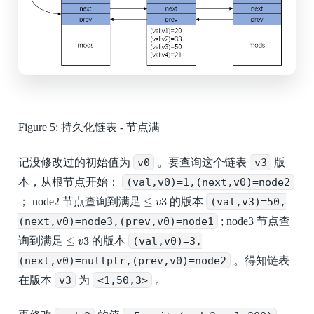
Figure 5:
持久化链表 - 节点满
记没修改过的初始值为
v0
。要查询这个链表
v3
版
本，从根节点开始：
(val,v0)=1,(next,v0)=node2
≤
v
3
≤
3
； node2 节点查询到满足
的版本
(val,v3)=50,
v
(next,v0)=node3,(prev,v0)=node1
; node3 节点查
≤
v
3
≤
3
询到满足
的版本
(val,v0)=3,
v
(next,v0)=nullptr,(prev,v0)=node2
。得知链表
在版本
v3
为
<1,50,3>
。