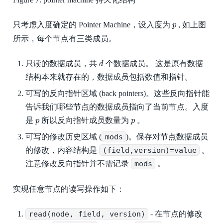
p
只考虑入度确定的 Pointer Machine，设入度为
, 如上图
p
所示，每个节点有三类成员。
d
只读的数据成员，共
个数据成员。 这是原有数据
d
结构本来就存在的，数据成员包括数值和指针。
可写的反向指针区域 (back pointers)。这些反向指针能
告诉我们哪些节点的数据成员指向了当前节点。入度
p
p
是
所以反向指针成员数量为
。
p
p
可写的修改历史区域 (
mods
)。保存对节点数据成员
的修改，内容结构是
(field,version)=value
。
注意修改反向指针并不需记录
mods
。
实现任意节点的读写操作如下：
read(node, field, version)
- 在节点的修改