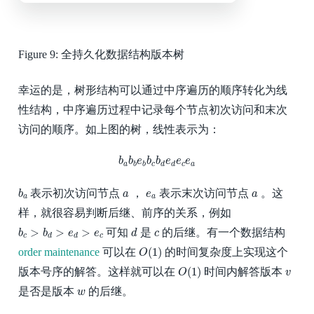
Figure 9:
全持久化数据结构版本树
幸运的是，树形结构可以通过中序遍历的顺序转化为线
性结构，中序遍历过程中记录每个节点初次访问和末次
访问的顺序。如上图的树，线性表示为：
b
a
b
b
e
b
b
c
b
d
e
d
e
c
e
a
b
b
e
b
b
e
e
e
a
c
c
a
b
b
d
d
b
a
a
e
a
a
表示初次访问节点
，
表示末次访问节点
。这
b
a
e
a
a
a
样，就很容易判断后继、前序的关系，例如
b
c
>
b
d
>
e
d
>
e
c
d
c
>
>
>
可知
是
的后继。有一个数据结构
b
b
e
e
d
c
c
c
d
d
O
(
1
)
(
1
)
order maintenance
可以在
的时间复杂度上实现这个
O
O
(
1
)
v
(
1
)
版本号序的解答。这样就可以在
时间内解答版本
O
v
w
是否是版本
的后继。
w