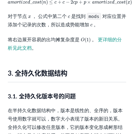
_
(
)
≤
+
−
2
+
×
_
(
)
a
m
o
r
t
i
z
e
d
c
o
s
t
n
c
c
c
p
p
a
m
o
r
t
i
z
e
d
c
o
s
t
x
x
c
对于节点
， 公式中第二个
是找到
mods
对应位置并
x
c
c
添加个记录的次数，所以造成势能增加
。
c
O
(
1
)
(
1
)
将右边展开容易的出均摊复杂度是
。
更详细的分
O
析见此文档
。
3.
全持久化数据结构
3.1.
全持久化版本号的问题
在半持久化数据结构中，版本是线性的、全序的，版本
号使用数字就可以，数字大小表现了版本的新旧关系。
全持久化可以修改任意版本，它的版本变化形成树形结