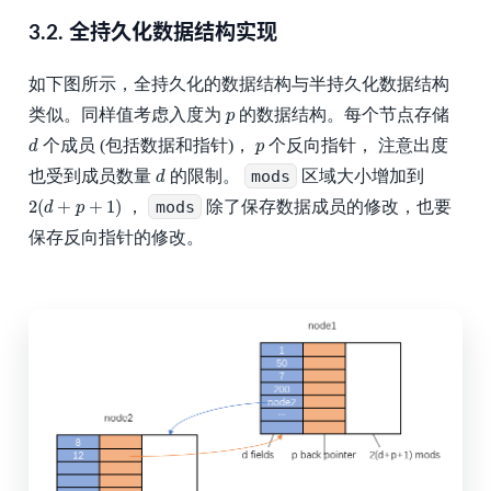
3.2.
全持久化数据结构实现
如下图所示，全持久化的数据结构与半持久化数据结构
p
类似。同样值考虑入度为
的数据结构。每个节点存储
p
d
p
个成员 (包括数据和指针)，
个反向指针， 注意出度
d
p
d
也受到成员数量
的限制。
mods
区域大小增加到
d
2
(
d
+
p
+
1
)
2
(
+
+
1
)
，
mods
除了保存数据成员的修改，也要
d
p
保存反向指针的修改。