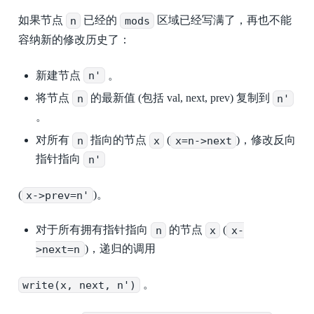
如果节点
n
已经的
mods
区域已经写满了，再也不能
容纳新的修改历史了：
新建节点
n'
。
将节点
n
的最新值 (包括 val, next, prev) 复制到
n'
。
对所有
n
指向的节点
x
(
x=n->next
)，修改反向
指针指向
n'
(
x->prev=n'
)。
对于所有拥有指针指向
n
的节点
x
(
x-
>next=n
)，递归的调用
write(x, next, n')
。