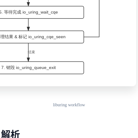
liburing workflow
I 解析