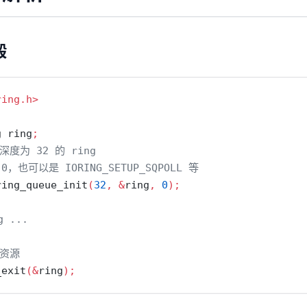
毁
ring.h>
g ring
;
度为 32 的 ring
 0，也可以是 IORING_SETUP_SQPOLL 等
ring_queue_init
(
32
,
&
ring
,
0
);
g ...
理资源
_exit
(&
ring
);