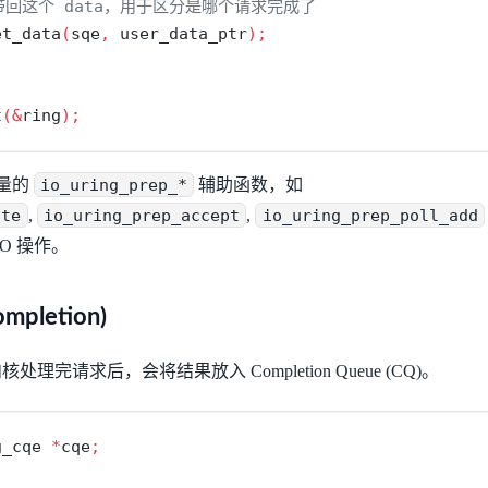
会带回这个 data，用于区分是哪个请求完成了
et_data
(
sqe
,
 user_data_ptr
);
t
(&
ring
);
量的
io_uring_prep_*
辅助函数，如
ite
,
io_uring_prep_accept
,
io_uring_prep_poll_add
O 操作。
mpletion)
完请求后，会将结果放入 Completion Queue (CQ)。
g_cqe 
*
cqe
;