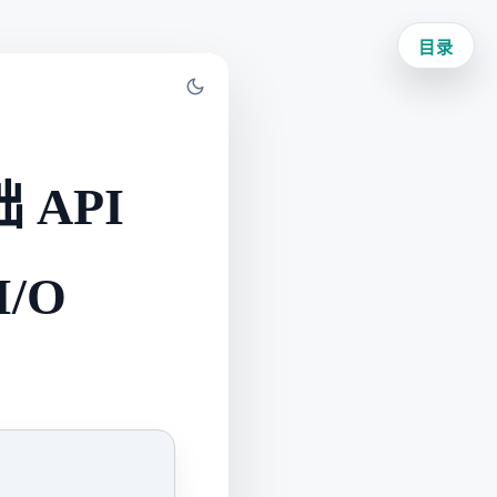
目录
础 API
I/O