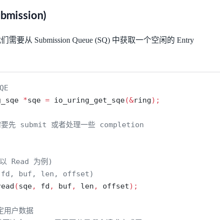
mission)
 Submission Queue (SQ) 中获取一个空闲的 Entry
QE
g_sqe 
*
sqe 
=
 io_uring_get_sqe
(&
ring
);
先 submit 或者处理一些 completion
以 Read 为例)
fd, buf, len, offset)
read
(
sqe
,
 fd
,
 buf
,
 len
,
 offset
);
绑定用户数据