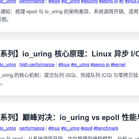
io_uring
·
performance
|
#epoll
#io_uring
#liburing
#async-io
#c
#linux-
知：梳理 epoll 与 io_uring 的架构差异、系统调用开销、
意图。
g 系列】io_uring 核心原理：Linux 异步 
io_uring
·
high-performance
|
#linux
#io_uring
#async-io
#kernel
 io_uring 的核心机制：提交队列 (SQ)、完成队列 (CQ) 与零
程。
ng 系列】巅峰对决：io_uring vs epoll
io_uring
·
performance
|
#linux
#io_uring
#epoll
#benchmark
ing 与 epoll：从系统调用开销、内存管理到编程模型，分析 io_uri