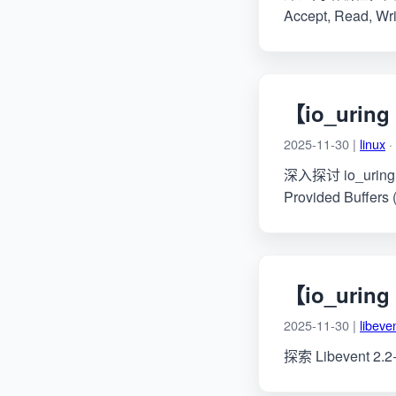
Accept, Read, 
【io_uri
2025-11-30 |
linux
·
深入探讨 io_uri
Provided Buff
【io_urin
2025-11-30 |
libeve
探索 Libevent