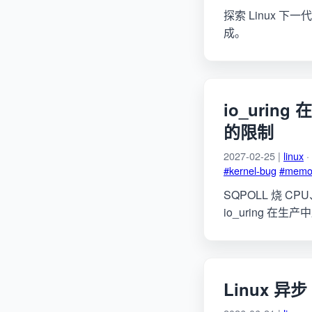
探索 Linux 下
成。
io_uri
的限制
2027-02-25 |
linux
·
#kernel-bug
#memor
SQPOLL 烧 CP
io_uring 在
Linux 异步 