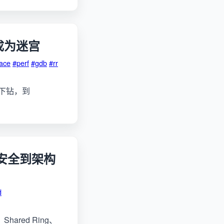
成为迷宫
race
#perf
#gdb
#rr
层下钻，到
线程安全到架构
d
hared Ring、