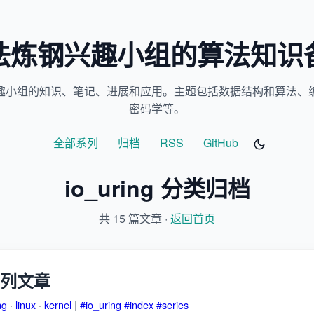
法炼钢兴趣小组的算法知识
趣小组的知识、笔记、进展和应用。主题包括数据结构和算法、
密码学等。
全部系列
归档
RSS
GitHub
io_uring 分类归档
共 15 篇文章 ·
返回首页
 系列文章
ng
·
linux
·
kernel
|
#io_uring
#index
#series