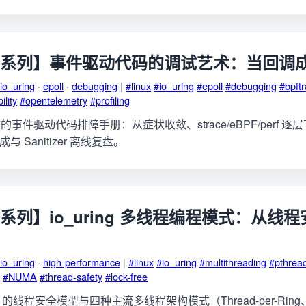
ing 系列】事件驱动代码的调试艺术：当回调
io_uring
·
epoll
·
debugging
|
#linux
#io_uring
#epoll
#debugging
#bpft
ility
#opentelemetry
#profiling
事件驱动代码排障手册：从症状收敛、strace/eBPF/perf 逐
 集成与 Sanitizer 离线复盘。
ng 系列】io_uring 多线程编程模式：从
io_uring
·
high-performance
|
#linux
#io_uring
#multithreading
#pthrea
#NUMA
#thread-safety
#lock-free
ng 的线程安全模型与四种主流多线程架构模式（Thread-per-Ring、S