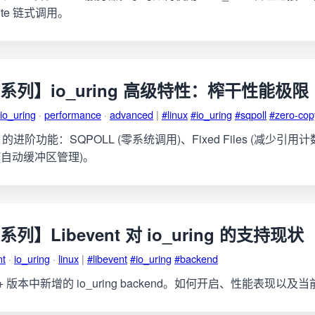
Write 链式调用。
ng 系列】io_uring 高级特性：榨干性能极限
io_uring
·
performance
·
advanced
|
#linux
#io_uring
#sqpoll
#zero-cop
ng 的进阶功能：SQPOLL (零系统调用)、Fixed Files (减少引用
ers (自动缓冲区管理)。
g 系列】Libevent 对 io_uring 的支持现状
nt
·
io_uring
·
linux
|
#libevent
#io_uring
#backend
 2.2+ 版本中新增的 io_uring backend。如何开启、性能表现以