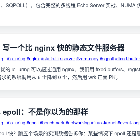
p 分离、SQPOLL），包含完整的多线程 Echo Server 实战、NU
ing 写一个比 nginx 快的静态文件服务器
ng
|
#io_uring
#nginx
#static-file-server
#zero-copy
#sqpoll
#fixed-buffe
_uring 可以超过通用 nginx。我们用 fixed buffers、register
请求的系统调用从 6 个降到 0 个，然后用 wrk 正面 PK。
 vs epoll：不是你以为的那样
ng
|
#io_uring
#epoll
#benchmark
#networking
#linux-kernel
#event-loo
定比 epoll 快？跑五个场景的实测数据告诉你：某些情况下 epoll 