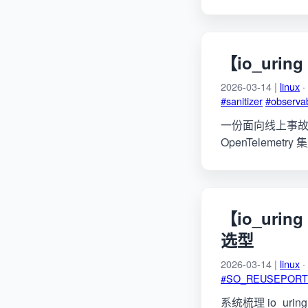
【io_ur
2026-03-14 |
linux
·
#sanitizer
#observab
一份面向线上事故的
OpenTelemetry
【io_uri
选型
2026-03-14 |
linux
·
#SO_REUSEPORT
系统梳理 io_uri