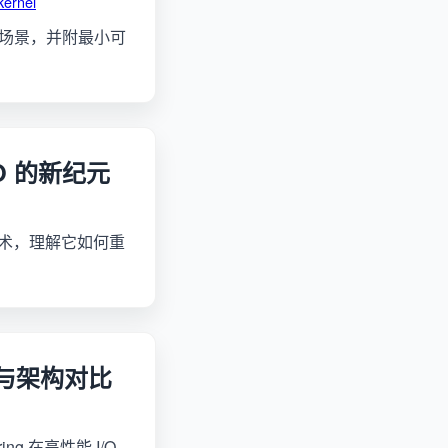
kernel
适用场景，并附最小可
I/O 的新纪元
拷贝技术，理解它如何重
 性能与架构对比
ng 在高性能 I/O