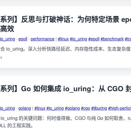
ng 系列】反思与打破神话：为何特定场景 epo
 更高效
io_uring
·
epoll
·
performance
|
#linux
#io_uring
#epoll
#benchmark
#tr
合 io_uring。深入分析快路径延迟、内存隐性成本、生态复杂
型。
ng 系列】Go 如何集成 io_uring：从 CGO
io_uring
·
golang
|
#linux
#io_uring
#golang
#cgo
#liburing
#high-perf
io_uring 的关键问题：何时值得做、CGO 与纯 Go 如何取舍、runt
OLL 的工程实践。