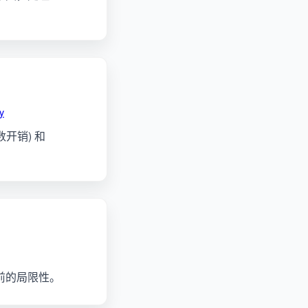
y
计数开销) 和
及当前的局限性。