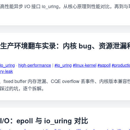
一代高性能异步 I/O 接口 io_uring，从核心原理到性能对比，再
ng 在生产环境翻车实录：内核 bug、资源泄
io_uring
·
high-performance
|
#io_uring
#linux-kernel
#sqpoll
#producti
y-leak
U、fixed buffer 内存泄漏、CQE overflow 丢事件、内核版本
生产中踩过的坑，逐个拆解。
I/O：epoll 与 io_uring 对比