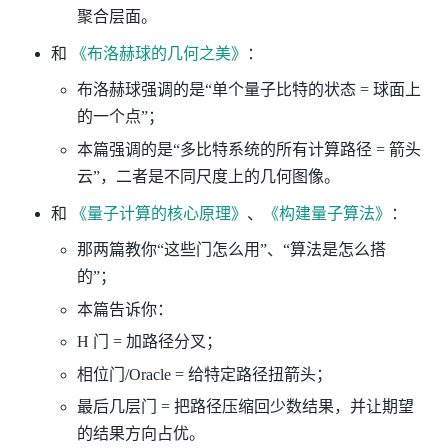
聚合层面。
和
《布洛赫球的几何之美》
：
布洛赫球强调的是“单个量子比特的状态 = 球面上
的一个点”；
本篇强调的是“多比特系统的所有计算路径 = 箭头
云”，二者是不同尺度上的几何图像。
和
《量子计算的核心原理》
、
《构建量子算法》
：
那两篇教你“这些门怎么用”、“算法是怎么搭
的”；
本篇告诉你：
H 门 = 加路径分叉；
相位门/Oracle = 给特定路径扭箭头；
最后几层门 = 把路径压缩回少数结果，并让期望
的结果方向占优。