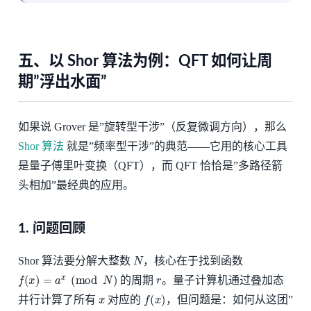
五、以 Shor 算法为例：QFT 如何让周
期”浮出水面”
如果说 Grover 是”旋转型干涉”（反复微调方向），那么
Shor 算法
就是”频率型干涉”的典范——它用的核心工具
是量子傅里叶变换（QFT），而 QFT 恰恰是”多路径箭
头相加”最经典的应用。
1. 问题回顾
N
Shor 算法要分解大整数
，核心在于找到函数
f
(
x
)
=
a
x
(
mod
N
)
r
的周期
。量子计算机通过叠加态
x
f
(
x
)
并行计算了所有
对应的
，但问题是：如何从这团”