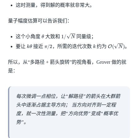
这时测量，得到解的概率就非常大。
量子幅度估算可以告诉我们：
θ
1
/
N
这个小角度
大致和
同量级；
k
θ
π
/
2
k
O
(
N
)
要让
接近
，所需的迭代次数
约为
。
所以，从“多路径 + 箭头旋转”的视角看，Grover 做的就
是：
每次微调一点相位，让“解路径”的箭头在大群箭
头中逐渐占据主导方向； 当方向对齐到一定程
度，就一次性测量，把“方向优势”变成“概率优
势”。