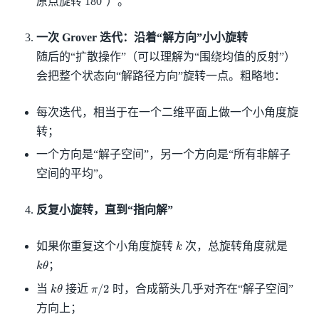
原点旋转 180°）。
一次 Grover 迭代：沿着“解方向”小小旋转
随后的“扩散操作”（可以理解为“围绕均值的反射”）
会把整个状态向“解路径方向”旋转一点。粗略地：
每次迭代，相当于在一个二维平面上做一个小角度旋
转；
一个方向是“解子空间”，另一个方向是“所有非解子
空间的平均”。
反复小旋转，直到“指向解”
k
如果你重复这个小角度旋转
次，总旋转角度就是
k
θ
；
k
θ
π
/
2
当
接近
时，合成箭头几乎对齐在“解子空间”
方向上；