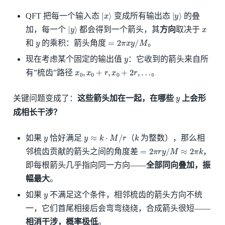
|
x
⟩
|
y
⟩
QFT 把每一个输入态
变成所有输出态
的叠
|
y
⟩
x
加，每一个
都会得到一个箭头，其
方向
取决于
y
=
2
π
x
y
/
M
和
的乘积：箭头角度
。
y
现在考虑某个固定的输出值
：它收到的箭头来自所
x
0
,
x
0
+
r
,
x
0
+
2
r
,
…
有”梳齿”路径
。
y
关键问题变成了：
这些箭头加在一起，在哪些
上会形
成相长干涉？
y
y
≈
k
⋅
M
/
r
k
如果
恰好满足
（
为整数），那么相
=
2
π
r
y
/
M
≈
2
π
k
邻梳齿贡献的箭头之间的角度差
，
即每根箭头几乎指向同一方向——
全部同向叠加，振
幅最大
。
y
如果
不满足这个条件，相邻梳齿的箭头方向不统
一，它们首尾相接后会弯弯绕绕，合成箭头很短——
相消干涉，概率极低
。