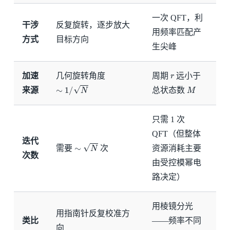
一次 QFT，利
干涉
反复旋转，逐步放大
用频率匹配产
方式
目标方向
生尖峰
r
加速
几何旋转角度
周期
远小于
∼
1
/
N
M
来源
总状态数
只需 1 次
QFT（但整体
迭代
∼
N
需要
次
资源消耗主要
次数
由受控模幂电
路决定）
用棱镜分光
用指南针反复校准方
类比
——频率不同
向