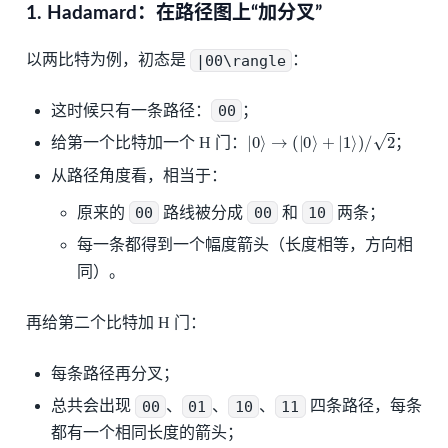
1. Hadamard：在路径图上“加分叉”
以两比特为例，初态是
|00\rangle
：
这时候只有一条路径：
00
；
|
0
⟩
→
(
|
0
⟩
+
|
1
⟩
)
/
2
给第一个比特加一个 H 门：
；
从路径角度看，相当于：
原来的
00
路线被分成
00
和
10
两条；
每一条都得到一个幅度箭头（长度相等，方向相
同）。
再给第二个比特加 H 门：
每条路径再分叉；
总共会出现
00
、
01
、
10
、
11
四条路径，每条
都有一个相同长度的箭头；