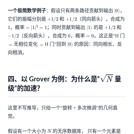
|
0
⟩
一个极简数学例子
：假设只有两条路径贡献到输出
，
+
1
/
2
+
1
/
2
它们的振幅分别是
和
（同向箭头），合成为
1
=
|
1
|
2
=
1
|
1
⟩
+
1
/
2
，概率
；同时贡献到输出
的是
和
−
1
/
2
0
=
0
（反向箭头），合成为
，概率
。这正是“H 门
|
0
⟩
→ 无相位变化 → H 门”回到
的原因：同向相长、反
向相消。
N
四、以 Grover 为例：为什么是“
量
级”的加速？
这里不写推导，只给一个“旋转 + 多次微调”的几何直
觉。
N
假设有一个大小为
的无序数据库， 只有一个元素是