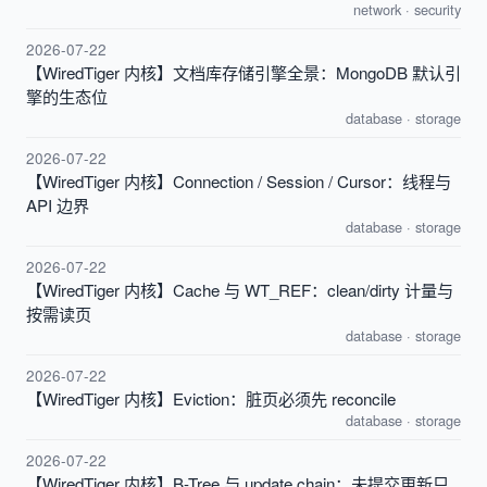
network
·
security
2026-07-22
【WiredTiger 内核】文档库存储引擎全景：MongoDB 默认引
擎的生态位
database
·
storage
2026-07-22
【WiredTiger 内核】Connection / Session / Cursor：线程与
API 边界
database
·
storage
2026-07-22
【WiredTiger 内核】Cache 与 WT_REF：clean/dirty 计量与
按需读页
database
·
storage
2026-07-22
【WiredTiger 内核】Eviction：脏页必须先 reconcile
database
·
storage
2026-07-22
【WiredTiger 内核】B-Tree 与 update chain：未提交更新只