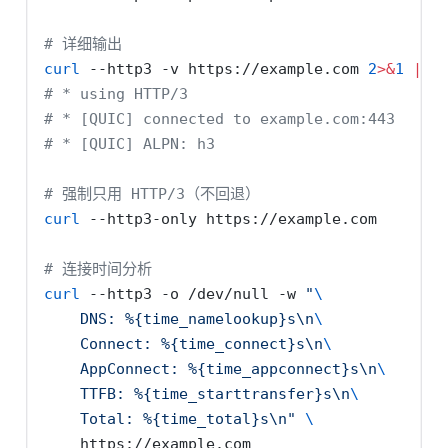
# 详细输出
curl
--http3
-v
 https://example.com 
2
>&
1
|
h
# * using HTTP/3
# * [QUIC] connected to example.com:443
# * [QUIC] ALPN: h3
# 强制只用 HTTP/3（不回退）
curl
--http3-only
 https://example.com
# 连接时间分析
curl
--http3
-o
 /dev/null 
-w
"
\
    DNS: %{time_namelookup}s\n
\
    Connect: %{time_connect}s\n
\
    AppConnect: %{time_appconnect}s\n
\
    TTFB: %{time_starttransfer}s\n
\
    Total: %{time_total}s\n"
\
    https://example.com