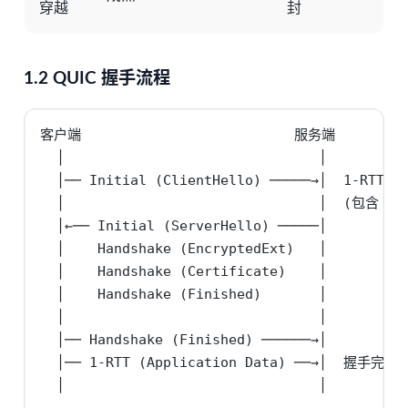
穿越
封
1.2 QUIC 握手流程
客户端                          服务端

  │                               │

  │── Initial (ClientHello) ─────→│  1-RTT 握
  │                               │  (包含 TLS
  │←── Initial (ServerHello) ─────│

  │    Handshake (EncryptedExt)   │

  │    Handshake (Certificate)    │

  │    Handshake (Finished)       │

  │                               │

  │── Handshake (Finished) ──────→│

  │── 1-RTT (Application Data) ──→│  握手完
  │                               │
