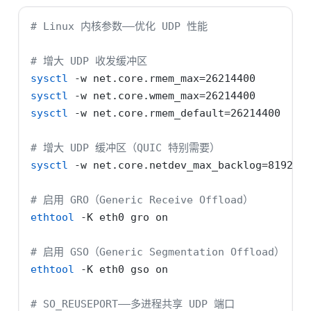
# Linux 内核参数——优化 UDP 性能
# 增大 UDP 收发缓冲区
sysctl
-w
 net.core.rmem_max=26214400
sysctl
-w
 net.core.wmem_max=26214400
sysctl
-w
 net.core.rmem_default=26214400
# 增大 UDP 缓冲区（QUIC 特别需要）
sysctl
-w
 net.core.netdev_max_backlog=8192
# 启用 GRO（Generic Receive Offload）
ethtool
-K
 eth0 gro on
# 启用 GSO（Generic Segmentation Offload）
ethtool
-K
 eth0 gso on
# SO_REUSEPORT——多进程共享 UDP 端口