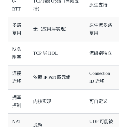
0-
TCP Fast Open（有限支
原生支持
RTT
持）
多路
原生流多路
无（应用层实现）
复用
复用
队头
TCP 层 HOL
流级别独立
阻塞
连接
Connection
依赖 IP:Port 四元组
迁移
ID 迁移
拥塞
内核实现
可自定义
控制
NAT
UDP 可能被
成熟