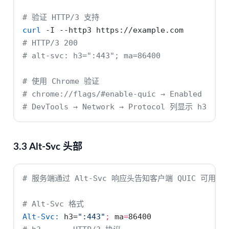
# 验证 HTTP/3 支持
curl
-I
--http3
 https://example.com
# HTTP/3 200
# alt-svc: h3=":443"; ma=86400
# 使用 Chrome 验证
# chrome://flags/#enable-quic → Enabled
# DevTools → Network → Protocol 列显示 h3
3.3 Alt-Svc 头部
# 服务端通过 Alt-Svc 响应头告知客户端 QUIC 可用
# Alt-Svc 格式
Alt-Svc:
 h3=
":443"
;
ma
=
86400