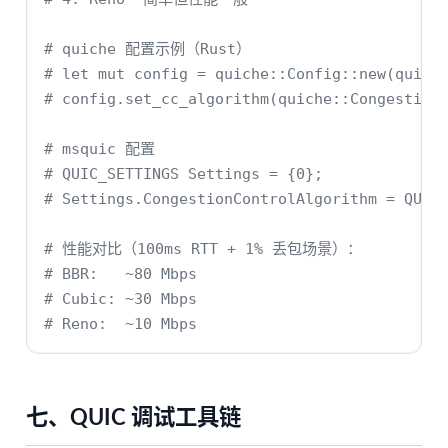
# quiche 配置示例（Rust）
# let mut config = quiche::Config::new(quich
# config.set_cc_algorithm(quiche::Congestion
# msquic 配置
# QUIC_SETTINGS Settings = {0};
# Settings.CongestionControlAlgorithm = QUIC
# 性能对比（100ms RTT + 1% 丢包场景）：
# BBR:   ~80 Mbps
# Cubic: ~30 Mbps
# Reno:  ~10 Mbps
七、QUIC 调试工具链