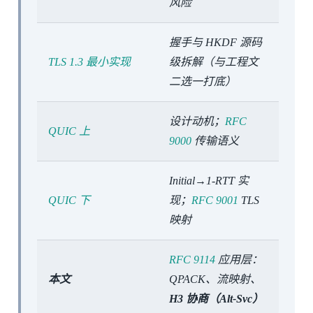
风险
握手与 HKDF 源码
TLS 1.3 最小实现
级拆解（与工程文
二选一打底）
设计动机；
RFC
QUIC 上
9000
传输语义
Initial→1-RTT 实
QUIC 下
现；
RFC 9001
TLS
映射
RFC 9114
应用层：
本文
QPACK、流映射、
H3 协商（Alt-Svc）