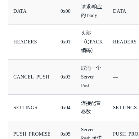
请求/响应
DATA
0x00
DATA
的 body
头部
HEADERS
0x01
（QPACK
HEADERS
编码）
取消一个
CANCEL_PUSH
0x03
Server
—
Push
连接配置
SETTINGS
0x04
SETTINGS
参数
Server
PUSH_PROMISE
0x05
PUSH_PRO
Push 承诺