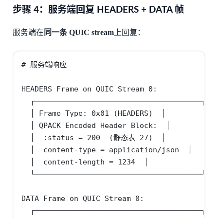
步骤 4：服务端回复 HEADERS + DATA 帧
服务端在
同一条 QUIC stream
上回复：
# 服务端响应

HEADERS Frame on QUIC Stream 0:

  ┌──────────────────────────────────────┐

  │ Frame Type: 0x01 (HEADERS)  │

  │ QPACK Encoded Header Block:  │

  │  :status = 200  (静态表 27)  │

  │  content-type = application/json  │

  │  content-length = 1234  │

  └──────────────────────────────────────┘

DATA Frame on QUIC Stream 0:

  ┌──────────────────────────────────────┐
