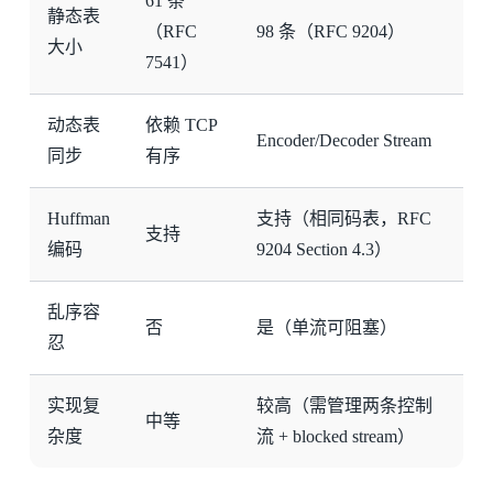
61 条
静态表
（RFC
98 条（RFC 9204）
大小
7541）
动态表
依赖 TCP
Encoder/Decoder Stream
同步
有序
Huffman
支持（相同码表，RFC
支持
编码
9204 Section 4.3）
乱序容
否
是（单流可阻塞）
忍
实现复
较高（需管理两条控制
中等
杂度
流 + blocked stream）