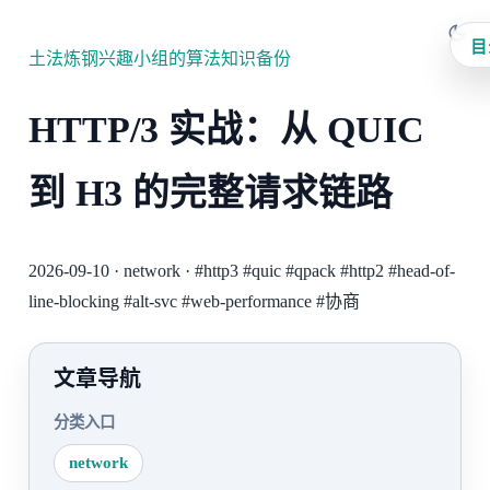
目
土法炼钢兴趣小组的算法知识备份
HTTP/3 实战：从 QUIC
到 H3 的完整请求链路
2026-09-10
·
network
·
#http3
#quic
#qpack
#http2
#head-of-
line-blocking
#alt-svc
#web-performance
#协商
文章导航
分类入口
network