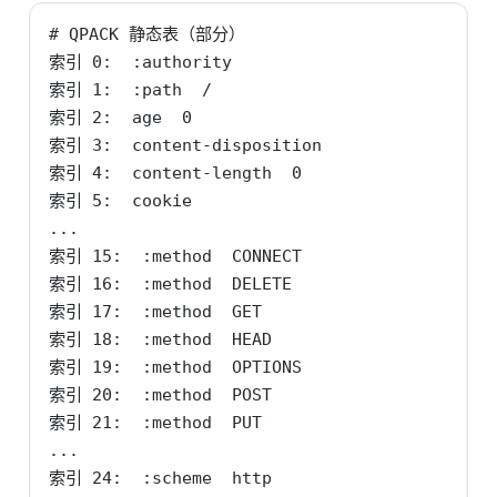
# QPACK 静态表（部分）

索引 0:  :authority

索引 1:  :path  /

索引 2:  age  0

索引 3:  content-disposition

索引 4:  content-length  0

索引 5:  cookie

...

索引 15:  :method  CONNECT

索引 16:  :method  DELETE

索引 17:  :method  GET

索引 18:  :method  HEAD

索引 19:  :method  OPTIONS

索引 20:  :method  POST

索引 21:  :method  PUT

...

索引 24:  :scheme  http
