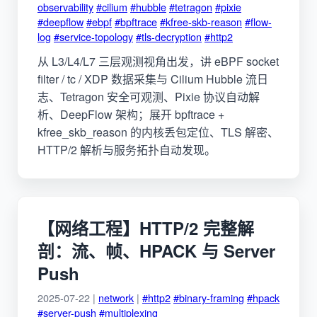
observability
#cilium
#hubble
#tetragon
#pixie
#deepflow
#ebpf
#bpftrace
#kfree-skb-reason
#flow-
log
#service-topology
#tls-decryption
#http2
从 L3/L4/L7 三层观测视角出发，讲 eBPF socket
filter / tc / XDP 数据采集与 Cilium Hubble 流日
志、Tetragon 安全可观测、Pixie 协议自动解
析、DeepFlow 架构；展开 bpftrace +
kfree_skb_reason 的内核丢包定位、TLS 解密、
HTTP/2 解析与服务拓扑自动发现。
【网络工程】HTTP/2 完整解
剖：流、帧、HPACK 与 Server
Push
2025-07-22 |
network
|
#http2
#binary-framing
#hpack
#server-push
#multiplexing