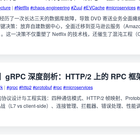
ecture
|
#Netflix
#chaos-engineering
#Zuul
#EVCache
#microservices
#
 2008 年经历了一次长达三天的数据库故障，导致 DVD 寄送业务全
键决策：放弃自建数据中心，全面迁移到亚马逊云服务（Amazon
WS）。这一决策不仅重塑了 Netflix 的技术栈，还催生了混沌工程（C
gRPC 深度剖析：HTTP/2 上的 RPC 框
rk
|
#grpc
#http2
#protobuf
#rpc
#microservices
的协议设计与工程实践：四种通信模式、HTTP/2 帧映射、Protob
战（L7 vs client-side）、连接管理、拦截器、错误处理、性能调