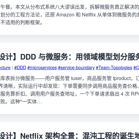
的午餐。本文从分布式系统八大谬误出发，拆解微服务真正解决
分的工程方法论，还原 Amazon 和 Netflix 从单体到微服
与不适用的判断框架。
设计】DDD 与微服务：用领域模型划分服
ecture
|
#DDD
#microservices
#service-boundary
#Team-Topologies
#C
表拆分微服务——用户服务管 tuser，商品服务管 tproduct
起来边界清晰，实际运行中却发现：下单需要同步调用商品服务查价
服务算折扣、调用用户服务查地址，一个下单请求扇出 4 次 R
败。这种"一实体…
计】Netflix 架构全景：混沌工程的诞生