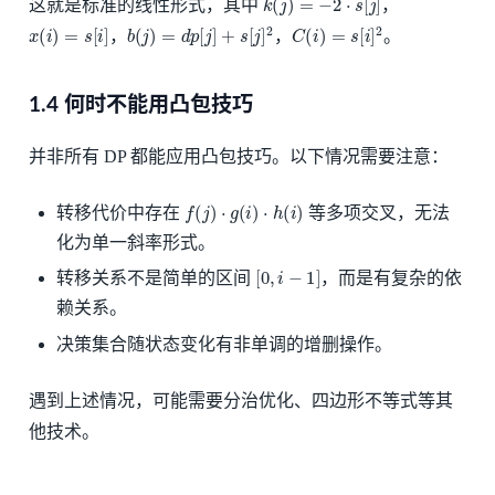
这就是标准的线性形式，其中
，
x
(
i
)
=
s
[
i
]
b
(
j
)
=
d
p
[
j
]
+
s
[
j
]
2
C
(
i
)
=
s
[
i
]
2
，
，
。
1.4 何时不能用凸包技巧
并非所有 DP 都能应用凸包技巧。以下情况需要注意：
f
(
j
)
⋅
g
(
i
)
⋅
h
(
i
)
转移代价中存在
等多项交叉，无法
化为单一斜率形式。
[
0
,
i
−
1
]
转移关系不是简单的区间
，而是有复杂的依
赖关系。
决策集合随状态变化有非单调的增删操作。
遇到上述情况，可能需要分治优化、四边形不等式等其
他技术。