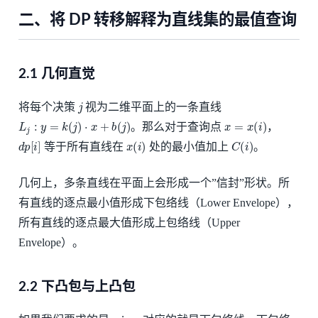
二、将 DP 转移解释为直线集的最值查询
2.1 几何直觉
j
将每个决策
视为二维平面上的一条直线
L
j
:
y
=
k
(
j
)
⋅
x
+
b
(
j
)
x
=
x
(
i
)
。那么对于查询点
，
d
p
[
i
]
x
(
i
)
C
(
i
)
等于所有直线在
处的最小值加上
。
几何上，多条直线在平面上会形成一个”信封”形状。所
有直线的逐点最小值形成下包络线（Lower Envelope），
所有直线的逐点最大值形成上包络线（Upper
Envelope）。
2.2 下凸包与上凸包
min