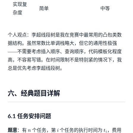
实现复
简单
中等
杂度
个人观点：李超线段树是我在竞赛中最常用的凸包类数
据结构。虽然常数比单调栈略大，但它的通用性极强
——不需要考虑插入顺序、查询顺序，代码模板化程度
高，不容易写错。在时间限制不是特别紧的情况下，我
总是优先考虑李超线段树。
六、经典题目详解
6.1 任务安排问题
n
i
t
i
题意
：有
个任务，第
个任务的执行时间为
，费用