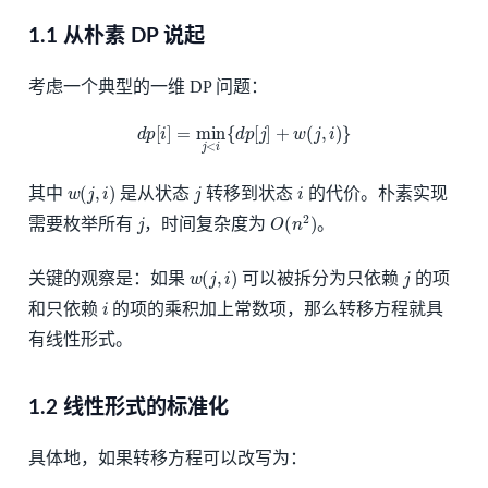
1.1 从朴素 DP 说起
考虑一个典型的一维 DP 问题：
d
p
[
i
]
=
min
j
<
i
{
d
p
[
j
]
+
w
(
j
,
i
)
}
w
(
j
,
i
)
j
i
其中
是从状态
转移到状态
的代价。朴素实现
j
O
(
n
2
)
需要枚举所有
，时间复杂度为
。
w
(
j
,
i
)
j
关键的观察是：如果
可以被拆分为只依赖
的项
i
和只依赖
的项的乘积加上常数项，那么转移方程就具
有线性形式。
1.2 线性形式的标准化
具体地，如果转移方程可以改写为：