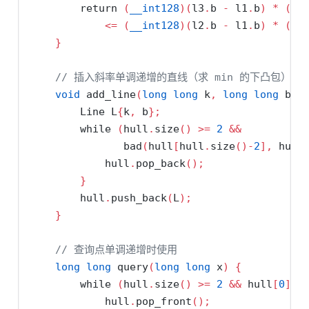
return
(
__int128
)(
l3
.
b 
-
 l1
.
b
)
*
(
l2
<=
(
__int128
)(
l2
.
b 
-
 l1
.
b
)
*
(
l3
}
// 插入斜率单调递增的直线（求 min 的下凸包）
void
 add_line
(
long
long
 k
,
long
long
 b
)
        Line L
{
k
,
 b
};
while
(
hull
.
size
()
>=
2
&&
               bad
(
hull
[
hull
.
size
()-
2
],
 hull
            hull
.
pop_back
();
}
        hull
.
push_back
(
L
);
}
// 查询点单调递增时使用
long
long
 query
(
long
long
 x
)
{
while
(
hull
.
size
()
>=
2
&&
 hull
[
0
].
e
            hull
.
pop_front
();