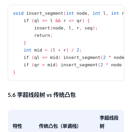
void
 insert_segment
(
int
 node
,
int
 l
,
int
 r
,
if
(
ql 
<=
 l 
&&
 r 
<=
 qr
)
{
        insert
(
node
,
 l
,
 r
,
 seg
);
return
;
}
int
 mid 
=
(
l 
+
 r
)
/
2
;
if
(
ql 
<=
 mid
)
 insert_segment
(
2
*
 node
,
 
if
(
qr 
>
 mid
)
 insert_segment
(
2
*
 node 
+
}
5.6 李超线段树 vs 传统凸包
李超线段
特性
传统凸包（单调栈）
树