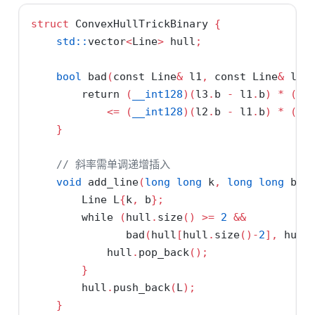
struct
 ConvexHullTrickBinary 
{
std::
vector
<
Line
>
 hull
;
bool
 bad
(
const
 Line
&
 l1
,
const
 Line
&
 l2
,
return
(
__int128
)(
l3
.
b 
-
 l1
.
b
)
*
(
l2
<=
(
__int128
)(
l2
.
b 
-
 l1
.
b
)
*
(
l3
}
// 斜率需单调递增插入
void
 add_line
(
long
long
 k
,
long
long
 b
)
        Line L
{
k
,
 b
};
while
(
hull
.
size
()
>=
2
&&
               bad
(
hull
[
hull
.
size
()-
2
],
 hull
            hull
.
pop_back
();
}
        hull
.
push_back
(
L
);
}