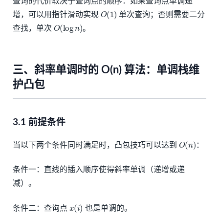
查询的代价取决于查询点的顺序：如果查询点单调递
O
(
1
)
增，可以用指针滑动实现
单次查询；否则需要二分
O
(
log
n
)
查找，单次
。
三、斜率单调时的 O(n) 算法：单调栈维
护凸包
3.1 前提条件
O
(
n
)
当以下两个条件同时满足时，凸包技巧可以达到
：
条件一：直线的插入顺序使得斜率单调（递增或递
减）。
x
(
i
)
条件二：查询点
也是单调的。