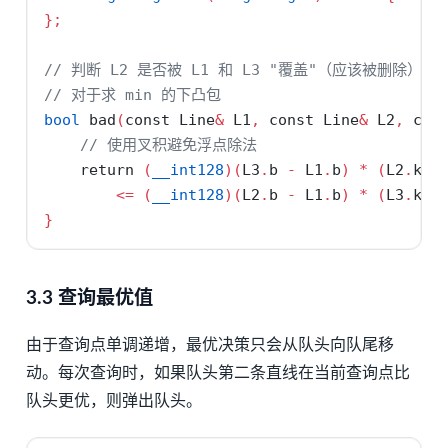
};
// 判断 L2 是否被 L1 和 L3 "覆盖"（应该被删除）
// 对于求 min 的下凸包
bool
 bad
(
const
 Line
&
 L1
,
const
 Line
&
 L2
,
con
// 使用叉积避免浮点除法
return
(
__int128
)(
L3
.
b 
-
 L1
.
b
)
*
(
L2
.
k 
-
<=
(
__int128
)(
L2
.
b 
-
 L1
.
b
)
*
(
L3
.
k 
-
}
3.3 查询最优值
由于查询点单调递增，最优决策只会从队头向队尾移
动。每次查询时，如果队头第二条直线在当前查询点比
队头更优，则弹出队头。