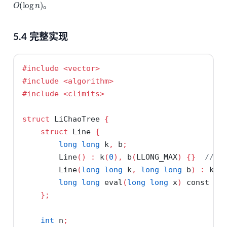
O
(
log
n
)
。
5.4 完整实现
#include 
<vector>
#include 
<algorithm>
#include 
<climits>
struct
 LiChaoTree 
{
struct
 Line 
{
long
long
 k
,
 b
;
        Line
()
:
 k
(
0
),
 b
(
LLONG_MAX
)
{}
// 
        Line
(
long
long
 k
,
long
long
 b
)
:
 k
(
k
long
long
 eval
(
long
long
 x
)
const
{
};
int
 n
;