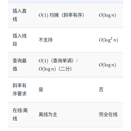
插入直
O
(
1
)
O
(
log
n
)
均摊（斜率有序）
线
插入线
O
(
log
2
n
)
不支持
段
O
(
1
)
查询最
（查询单调）/
O
(
log
n
)
O
(
log
n
)
值
（二分）
斜率有
是
否
序要求
在线/离
离线为主
完全在线
线