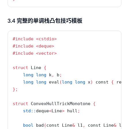
3.4 完整的单调栈凸包技巧模板
#include 
<cstdio>
#include 
<deque>
#include 
<vector>
struct
 Line 
{
long
long
 k
,
 b
;
long
long
 eval
(
long
long
 x
)
const
{
retu
};
struct
 ConvexHullTrickMonotone 
{
std::
deque
<
Line
>
 hull
;
bool
 bad
(
const
 Line
&
 l1
,
const
 Line
&
 l2
,