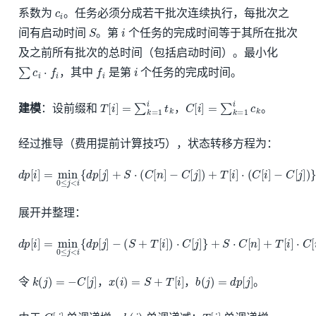
c
i
系数为
。任务必须分成若干批次连续执行，每批次之
S
i
间有启动时间
。第
个任务的完成时间等于其所在批次
及之前所有批次的总时间（包括启动时间）。最小化
∑
c
i
⋅
f
i
f
i
i
，其中
是第
个任务的完成时间。
T
[
i
]
=
∑
k
=
1
i
t
k
C
[
i
]
=
∑
k
=
1
i
c
k
建模
：设前缀和
，
。
经过推导（费用提前计算技巧），状态转移方程为：
d
p
[
i
]
=
min
0
≤
j
<
i
{
d
p
[
j
]
+
S
⋅
(
C
[
n
]
−
C
[
j
]
)
+
T
[
i
]
⋅
(
C
[
i
]
−
C
[
j
]
)
}
展开并整理：
d
p
[
i
]
=
min
0
≤
j
<
i
{
d
p
[
j
]
−
(
S
+
T
[
i
]
)
⋅
C
[
j
]
}
+
S
⋅
C
[
n
]
+
T
[
i
]
⋅
C
[
i
]
k
(
j
)
=
−
C
[
j
]
x
(
i
)
=
S
+
T
[
i
]
b
(
j
)
=
d
p
[
j
]
令
，
，
。
C
[
j
]
k
(
j
)
T
[
i
]