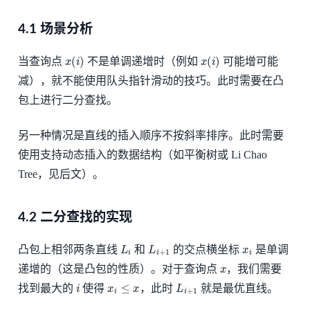
4.1 场景分析
x
(
i
)
x
(
i
)
当查询点
不是单调递增时（例如
可能增可能
减），就不能使用队头指针滑动的技巧。此时需要在凸
包上进行二分查找。
另一种情况是直线的插入顺序不按斜率排序。此时需要
使用支持动态插入的数据结构（如平衡树或 Li Chao
Tree，见后文）。
4.2 二分查找的实现
L
i
L
i
+
1
x
i
凸包上相邻两条直线
和
的交点横坐标
是单调
x
递增的（这是凸包的性质）。对于查询点
，我们需要
i
x
i
≤
x
L
i
+
1
找到最大的
使得
，此时
就是最优直线。