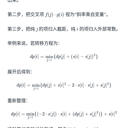
出来。
f
(
j
)
⋅
g
(
i
)
第二步，把交叉项
视为”斜率乘自变量”。
j
i
第三步，把纯
的项归入截距，纯
的项归入外部常数。
举例来说，若转移方程为：
d
p
[
i
]
=
min
j
<
i
{
d
p
[
j
]
+
(
s
[
i
]
−
s
[
j
]
)
2
}
展开后得到：
d
p
[
i
]
=
min
j
<
i
{
d
p
[
j
]
+
s
[
i
]
2
−
2
⋅
s
[
i
]
⋅
s
[
j
]
+
s
[
j
]
2
}
重新整理：
d
p
[
i
]
=
min
j
<
i
{
(
−
2
⋅
s
[
j
]
)
⋅
s
[
i
]
+
(
d
p
[
j
]
+
s
[
j
]
2
)
}
+
s
[
i
]
2
k
(
j
)
=
−
2
⋅
s
[
j
]