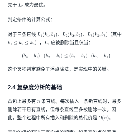
L
c
先于
成为最优。
判定条件的计算公式：
L
1
(
k
1
,
b
1
)
L
2
(
k
2
,
b
2
)
L
3
(
k
3
,
b
3
)
对于三条直线
、
、
（其中
k
1
≤
k
2
≤
k
3
L
2
），
应被删除当且仅当：
(
b
3
−
b
1
)
⋅
(
k
2
−
k
1
)
≤
(
b
2
−
b
1
)
⋅
(
k
3
−
k
1
)
这个叉积判定避免了浮点除法，是实现中的关键。
2.4 复杂度分析的基础
n
凸包上最多有
条直线。每次插入一条新直线时，最多
删除若干已有直线，但每条直线至多被删除一次。因
O
(
n
)
此，整个过程中所有插入和删除的总代价是
。