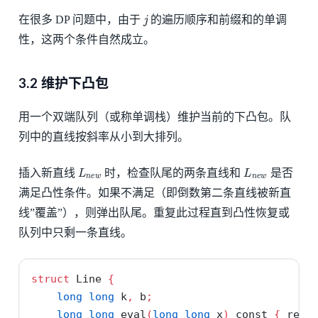
j
在很多 DP 问题中，由于
的遍历顺序和前缀和的单调
性，这两个条件自然成立。
3.2 维护下凸包
用一个双端队列（或称单调栈）维护当前的下凸包。队
列中的直线按斜率从小到大排列。
L
n
e
w
L
n
e
w
插入新直线
时，检查队尾的两条直线和
是否
满足凸性条件。如果不满足（即倒数第二条直线被新直
线”覆盖”），则弹出队尾。重复此过程直到凸性恢复或
队列中只剩一条直线。
struct
 Line 
{
long
long
 k
,
 b
;
long
long
 eval
(
long
long
 x
)
const
{
retu