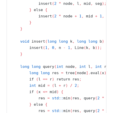
            insert
(
2
*
 node
,
 l
,
 mid
,
 seg
);
}
else
{
            insert
(
2
*
 node 
+
1
,
 mid 
+
1
,
 r
,
}
}
void
 insert
(
long
long
 k
,
long
long
 b
)
{
        insert
(
1
,
0
,
 n 
-
1
,
 Line
(
k
,
 b
));
}
long
long
 query
(
int
 node
,
int
 l
,
int
 r
,
long
long
 res 
=
 tree
[
node
].
eval
(
x
);
if
(
l 
==
 r
)
return
 res
;
int
 mid 
=
(
l 
+
 r
)
/
2
;
if
(
x 
<=
 mid
)
{
            res 
=
std::
min
(
res
,
 query
(
2
*
 no
}
else
{
            res 
=
std::
min
(
res
,
 query
(
2
*
 no