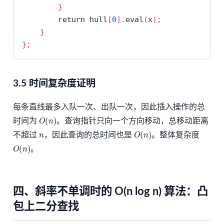
}
return
 hull
[
0
].
eval
(
x
);
}
};
3.5 时间复杂度证明
每条直线最多入队一次、出队一次，因此插入操作的总
O
(
n
)
时间为
。查询指针只向一个方向移动，总移动距离
n
O
(
n
)
不超过
，因此查询的总时间也是
。整体复杂度
O
(
n
)
。
四、斜率不单调时的 O(n log n) 算法：凸
包上二分查找