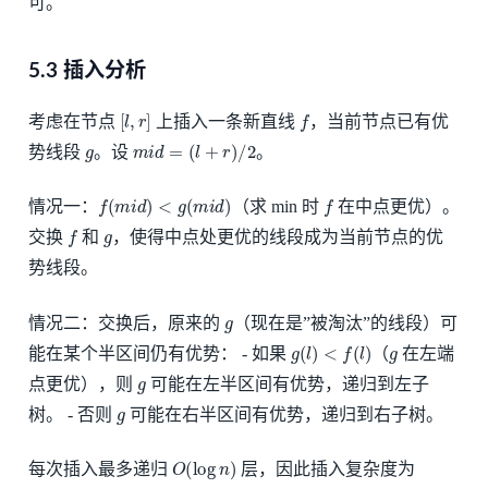
可。
5.3 插入分析
[
l
,
r
]
f
考虑在节点
上插入一条新直线
，当前节点已有优
g
m
i
d
=
(
l
+
r
)
/
2
势线段
。设
。
f
(
m
i
d
)
<
g
(
m
i
d
)
f
情况一：
（求 min 时
在中点更优）。
f
g
交换
和
，使得中点处更优的线段成为当前节点的优
势线段。
g
情况二：交换后，原来的
（现在是”被淘汰”的线段）可
g
(
l
)
<
f
(
l
)
g
能在某个半区间仍有优势： - 如果
（
在左端
g
点更优），则
可能在左半区间有优势，递归到左子
g
树。 - 否则
可能在右半区间有优势，递归到右子树。
O
(
log
n
)
每次插入最多递归
层，因此插入复杂度为