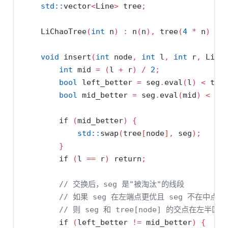
std::
vector
<
Line
>
 tree
;
    LiChaoTree
(
int
 n
)
:
 n
(
n
),
 tree
(
4
*
 n
)
{}
void
 insert
(
int
 node
,
int
 l
,
int
 r
,
 Line
int
 mid 
=
(
l 
+
 r
)
/
2
;
bool
 left_better 
=
 seg
.
eval
(
l
)
<
 tre
bool
 mid_better 
=
 seg
.
eval
(
mid
)
<
 tr
if
(
mid_better
)
{
std::
swap
(
tree
[
node
],
 seg
);
}
if
(
l 
==
 r
)
return
;
// 交换后，seg 是"被淘汰"的线段
// 如果 seg 在左端点更优且 seg 不在中点更
// 则 seg 和 tree[node] 的交点在左半区间
if
(
left_better 
!=
 mid_better
)
{