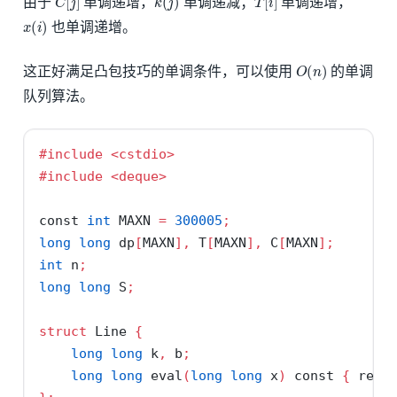
由于
单调递增，
单调递减；
单调递增，
x
(
i
)
也单调递增。
O
(
n
)
这正好满足凸包技巧的单调条件，可以使用
的单调
队列算法。
#include 
<cstdio>
#include 
<deque>
const
int
 MAXN 
=
300005
;
long
long
 dp
[
MAXN
],
 T
[
MAXN
],
 C
[
MAXN
];
int
 n
;
long
long
 S
;
struct
 Line 
{
long
long
 k
,
 b
;
long
long
 eval
(
long
long
 x
)
const
{
retu