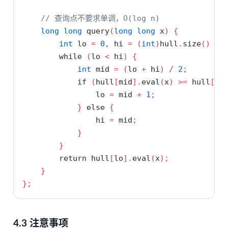
// 查询点不要求单调，O(log n)
long
long
 query
(
long
long
 x
)
{
int
 lo 
=
0
,
 hi 
=
(
int
)
hull
.
size
()
-
while
(
lo 
<
 hi
)
{
int
 mid 
=
(
lo 
+
 hi
)
/
2
;
if
(
hull
[
mid
].
eval
(
x
)
>=
 hull
[
mi
                lo 
=
 mid 
+
1
;
}
else
{
                hi 
=
 mid
;
}
}
return
 hull
[
lo
].
eval
(
x
);
}
};
4.3 注意事项