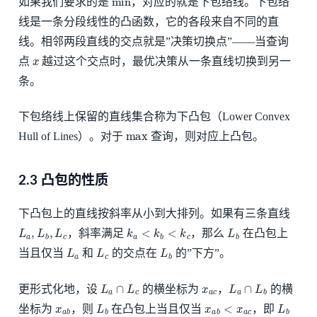
如果我们要求的是
，对应的就是下包络线。下包络
线是一条分段线性的凸函数，它的各段来自不同的直
线。相邻两段直线的交点就是”决策切换点”——当查询
x
点
越过这个交点时，最优决策从一条直线切换到另一
条。
下包络线上保留的直线集合称为下凸包（Lower Convex
max
Hull of Lines）。对于
查询，则对应上凸包。
2.3 凸包的性质
下凸包上的直线按斜率从小到大排列。如果有三条直线
L
a
,
L
b
,
L
c
k
a
<
k
b
<
k
c
L
b
，斜率满足
，那么
在凸包上
L
a
L
c
L
b
当且仅当
和
的交点在
的”下方”。
L
a
∩
L
c
x
a
c
L
a
∩
L
b
更形式化地，设
的横坐标为
，
的横
x
a
b
L
b
x
a
b
<
x
a
c
L
b
坐标为
，则
在凸包上当且仅当
，即