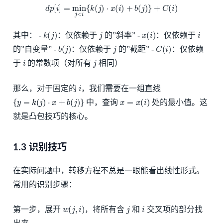
d
p
[
i
]
=
min
j
<
i
{
k
(
j
)
⋅
x
(
i
)
+
b
(
j
)
}
+
C
(
i
)
k
(
j
)
j
x
(
i
)
i
其中： -
：仅依赖于
的”斜率” -
：仅依赖于
b
(
j
)
j
C
(
i
)
的”自变量” -
：仅依赖于
的”截距” -
：仅依赖
i
j
于
的常数项（对所有
相同）
i
那么，对于固定的
，我们需要在一组直线
{
y
=
k
(
j
)
⋅
x
+
b
(
j
)
}
x
=
x
(
i
)
中，查询
处的最小值。这
就是凸包技巧的核心。
1.3 识别技巧
在实际问题中，转移方程不总是一眼能看出线性形式。
常用的识别步骤：
w
(
j
,
i
)
j
i
第一步，展开
，将所有含
和
交叉项的部分找