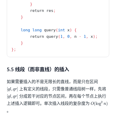
}
return
 res
;
}
long
long
 query
(
int
 x
)
{
return
 query
(
1
,
0
,
 n 
-
1
,
 x
);
}
};
5.5 线段（而非直线）的插入
如果需要插入的不是无限长的直线，而是只在区间
[
q
l
,
q
r
]
上有定义的线段，只需像普通线段树一样，先将
[
q
l
,
q
r
]
分成若干对应的节点区间，再在每个节点上执行
O
(
log
2
n
)
上述插入逻辑即可。单次插入线段的复杂度为
。