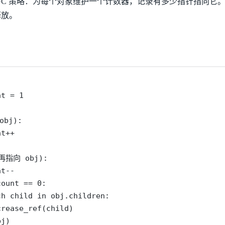
GC 策略：为每个对象维护一个计数器，记录有多少指针指向它
释放。
t = 1

bj):

t++

指向 obj):

t--

ount == 0:

h child in obj.children:

rease_ref(child)

bj)