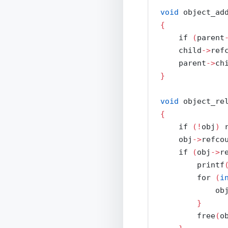
void
 object_ad
{
if
(
parent
    child
->
ref
    parent
->
ch
}
void
 object_re
{
if
(!
obj
)
    obj
->
refco
if
(
obj
->
r
        printf
for
(
i
            ob
}
        free
(
o