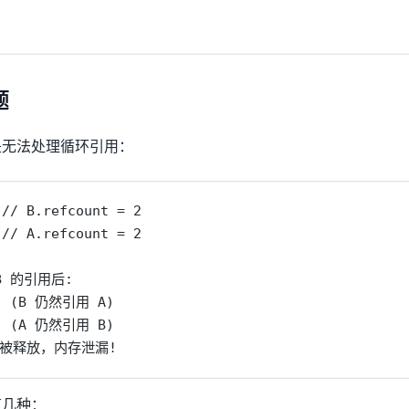
题
是无法处理循环引用：
// B.refcount = 2

// A.refcount = 2

 的引用后:

1  (B 仍然引用 A)

1  (A 仍然引用 B)

会被释放，内存泄漏!
有几种：