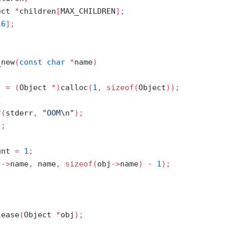
ect 
*
children
[
MAX_CHILDREN
];
16
];
_new
(
const
char
*
name
)
j 
=
(
Object 
*)
calloc
(
1
,
sizeof
(
Object
));
{
f
(
stderr
,
"OOM
\n
"
);
);
unt 
=
1
;
j
->
name
,
 name
,
sizeof
(
obj
->
name
)
-
1
);
;
lease
(
Object 
*
obj
);