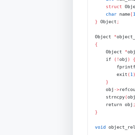
struct
 Obj
char
 name
[
}
 Object
;
Object 
*
object
{
    Object 
*
ob
if
(!
obj
)
        fprint
        exit
(
1
}
    obj
->
refco
    strncpy
(
ob
return
 obj
}
void
 object_re