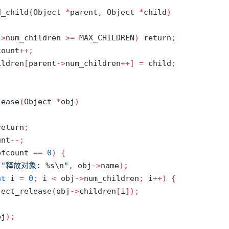
d_child
(
Object 
*
parent
,
 Object 
*
child
)
->
num_children 
>=
 MAX_CHILDREN
)
return
;
count
++;
ildren
[
parent
->
num_children
++]
=
 child
;
lease
(
Object 
*
obj
)
return
;
unt
--;
efcount 
==
0
)
{
(
"释放对象: 
%s\n
"
,
 obj
->
name
);
nt
 i 
=
0
;
 i 
<
 obj
->
num_children
;
 i
++)
{
ject_release
(
obj
->
children
[
i
]);
bj
);