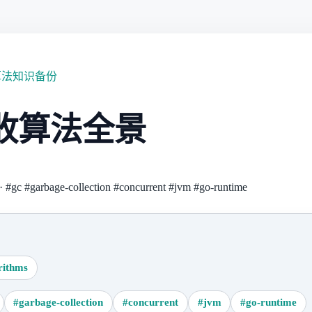
算法知识备份
收算法全景
·
#gc
#garbage-collection
#concurrent
#jvm
#go-runtime
rithms
#garbage-collection
#concurrent
#jvm
#go-runtime