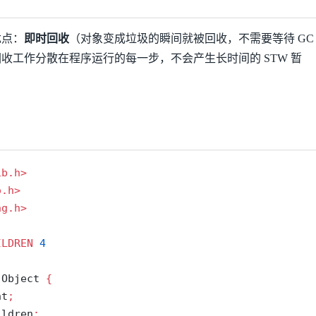
优点：
即时回收
（对象变成垃圾的瞬间就被回收，不需要等待 GC
收工作分散在程序运行的每一步，不会产生长时间的 STW 暂
ib.h>
o.h>
ng.h>
ILDREN 
4
 Object 
{
nt
;
ildren
;