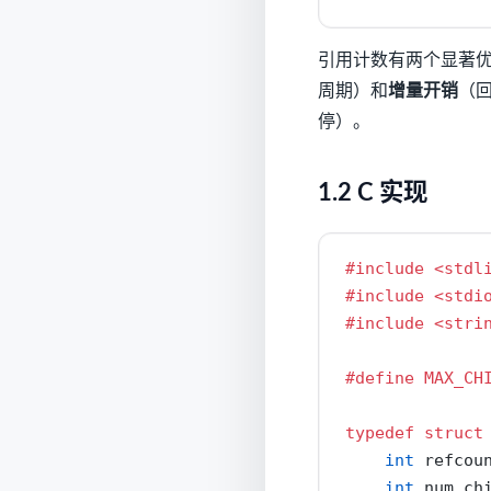
引用计数有两个显著
周期）和
增量开销
（回
停）。
1.2 C 实现
#include 
<stdl
#include 
<stdi
#include 
<stri
#define MAX_CH
typedef
struct
int
 refcou
int
 num_ch