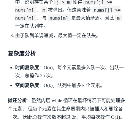
中，说明存在某个
j > m
使得
nums[j] >=
nums[m]
，
m
被弹出。但这意味着
nums[j] >=
nums[m]
， 与
nums[m]
是最大值矛盾。因此
m
一定在队列中。
由于队列单调递减，最大值一定在队头。
复杂度分析
时间复杂度
：O(n)。每个元素最多入队一次、出队一
次，总操作 2n 次。
空间复杂度
：O(k)。队列中最多 k 个元素。
摊还分析
：虽然内层 while 循环在最坏情况下可能处理多
个元素， 但每个元素在其生命周期内只被插入和删除各
一次。 因此总操作次数不超过 2n，平均每次操作 O(1)。