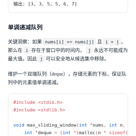
输出: [3, 3, 5, 5, 6, 7]
单调递减队列
关键洞察：如果
nums[i] >= nums[j]
且
i > j
，
那么在
i
存在于窗口中的时间内，
j
永远不可能成为
最大值。因此
j
可以安全地从候选集中移除。
维护一个双端队列（deque），存储元素的下标，保证队
列中的元素值单调递减。
#include 
<stdio.h>
#include 
<stdlib.h>
void
 max_sliding_window
(
int
*
nums
,
int
 n
,
in
int
*
deque 
=
(
int
*)
malloc
(
n 
*
sizeof
(
in