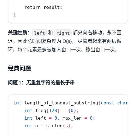
return
 result
;
}
关键性质
：
left
和
right
都只向右移动，永不回
退。因此总时间复杂度为 O(n)， 尽管看起来有两层循
环。每个元素最多被加入窗口一次、移出窗口一次。
经典问题
问题 1：无重复字符的最长子串
int
 length_of_longest_substring
(
const
char
*
int
 freq
[
128
]
=
{
0
};
int
 left 
=
0
,
 max_len 
=
0
;
int
 n 
=
 strlen
(
s
);