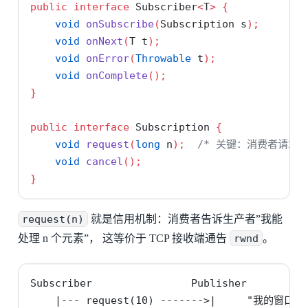
public
interface
 Subscriber
<
T
>
{
void
onSubscribe
(
Subscription s
);
void
onNext
(
T t
);
void
onError
(
Throwable
 t
);
void
onComplete
();
}
public
interface
 Subscription 
{
void
request
(
long
 n
);
/* 关键：消费者请求 n
void
cancel
();
}
request(n)
就是信用机制：消费者告诉生产者”我能
处理 n 个元素”， 这等价于 TCP 接收端通告
rwnd
。
Subscriber                Publisher

    |--- request(10) ------->|     "我的窗口大