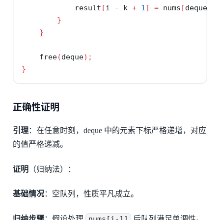
            result
[
i 
-
 k 
+
1
]
=
 nums
[
deque
[
f
}
}
    free
(
deque
);
}
正确性证明
引理
：在任意时刻，deque 中的元素下标严格递增，对应
的值严格递减。
证明
（归纳法）：
基础情况
：空队列，性质平凡成立。
归纳步骤
：假设处理
nums[i-1]
后队列满足单调性。