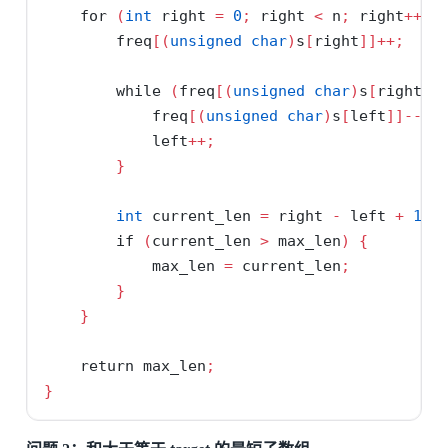
for
(
int
 right 
=
0
;
 right 
<
 n
;
 right
++)
        freq
[(
unsigned
char
)
s
[
right
]]++;
while
(
freq
[(
unsigned
char
)
s
[
right
]]
            freq
[(
unsigned
char
)
s
[
left
]]--;
            left
++;
}
int
 current_len 
=
 right 
-
 left 
+
1
;
if
(
current_len 
>
 max_len
)
{
            max_len 
=
 current_len
;
}
}
return
 max_len
;
}