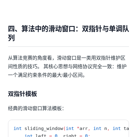
四、算法中的滑动窗口：双指针与单调队
列
从算法竞赛的角度看，滑动窗口是一类用双指针维护区
间性质的技巧。 其核心思想与网络协议完全一致：维护
一个满足约束条件的最大/最小区间。
双指针模板
经典的滑动窗口算法模板：
int
 sliding_window
(
int
*
arr
,
int
 n
,
int
 targ
int
 left 
=
0
,
 right 
=
0
;