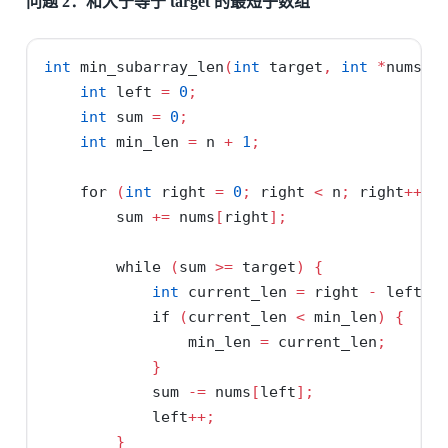
问题 2：和大于等于 target 的最短子数组
int
 min_subarray_len
(
int
 target
,
int
*
nums
,
int
 left 
=
0
;
int
 sum 
=
0
;
int
 min_len 
=
 n 
+
1
;
for
(
int
 right 
=
0
;
 right 
<
 n
;
 right
++)
        sum 
+=
 nums
[
right
];
while
(
sum 
>=
 target
)
{
int
 current_len 
=
 right 
-
 left 
+
if
(
current_len 
<
 min_len
)
{
                min_len 
=
 current_len
;
}
            sum 
-=
 nums
[
left
];
            left
++;
}