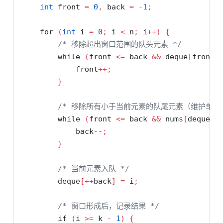
int
 front 
=
0
,
 back 
=
-
1
;
for
(
int
 i 
=
0
;
 i 
<
 n
;
 i
++)
{
/* 移除超出窗口范围的队头元素 */
while
(
front 
<=
 back 
&&
 deque
[
front
]
            front
++;
}
/* 移除所有小于当前元素的队尾元素（维护单调递
while
(
front 
<=
 back 
&&
 nums
[
deque
[
b
            back
--;
}
/* 当前元素入队 */
        deque
[++
back
]
=
 i
;
/* 窗口形成后，记录结果 */
if
(
i 
>=
 k 
-
1
)
{