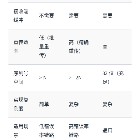
接收端
不需要
需要
需要
缓冲
低（批
重传效
高（精确
量重
高
率
重传）
传）
序列号
32 位（充
> N
>= 2N
空间
足）
实现复
简单
复杂
复杂
杂度
适用场
低错误
高错误率
通用
景
率链路
链路