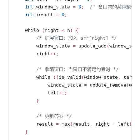
int
 window_state 
=
0
;
/* 窗口内的某种聚合状
int
 result 
=
0
;
while
(
right 
<
 n
)
{
/* 扩展窗口：加入 arr[right] */
        window_state 
=
 update_add
(
window_sta
        right
++;
/* 收缩窗口：当窗口不满足约束时 */
while
(!
is_valid
(
window_state
,
 targe
            window_state 
=
 update_remove
(
win
            left
++;
}
/* 更新答案 */
        result 
=
 max
(
result
,
 right 
-
 left
);
}