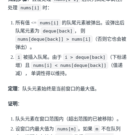
处理
nums[i]
时：
所有值 <=
nums[i]
的队尾元素被弹出。设弹出后
队尾元素为
deque[back]
， 则
nums[deque[back]] > nums[i]
（否则它也会被
弹出）。
i
被插入队尾。由于
i > deque[back]
（下标递
增）且
nums[i] < nums[deque[back]]
（值递
减）， 单调性得以维持。
定理
：队头元素始终是当前窗口的最大值。
证明
：
队头元素在窗口范围内（超出范围的已被移除）。
设窗口内最大值为
nums[m]
。如果
m
不在队列