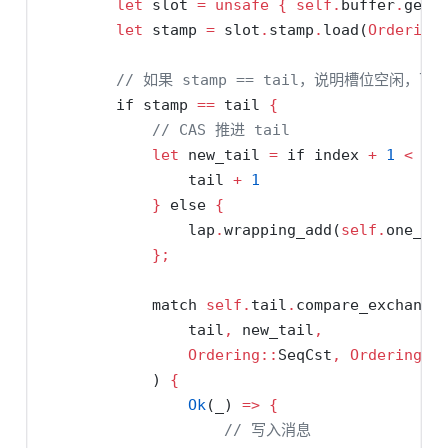
let
 slot 
=
unsafe
{
self
.
buffer
.
get_
let
 stamp 
=
 slot
.
stamp
.
load(
Ordering
// 如果 stamp == tail，说明槽位空闲，可
if
 stamp 
==
 tail 
{
// CAS 推进 tail
let
 new_tail 
=
if
 index 
+
1
<
se
                tail 
+
1
}
else
{
                lap
.
wrapping_add(
self
.
one_la
};
match
self
.
tail
.
compare_exchange
                tail
,
 new_tail
,
Ordering::
SeqCst
,
Ordering::
            ) 
{
Ok
(_) 
=>
{
// 写入消息