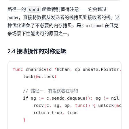
路径一的
send
函数特别值得注意——它会跳过
buffer，直接将数据从发送者的栈拷贝到接收者的栈。这
种优化避免了不必要的内存拷贝，是 Go channel 在低竞
争场景下性能尚可的原因之一。
2.4 接收操作的对称逻辑
func
 chanrecv
(
c 
*
hchan
,
 ep unsafe
.
Pointer
,
 b
    lock
(&
c
.
lock
)
// 路径一：有发送者在等待
if
 sg 
:=
 c
.
sendq
.
dequeue
();
 sg 
!=
nil
{
        recv
(
c
,
 sg
,
 ep
,
func
()
{
 unlock
(&
c
.
l
return
true
,
true
}