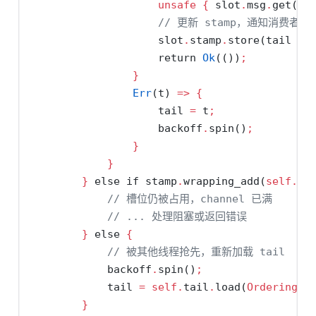
unsafe
{
 slot
.
msg
.
get()
.
// 更新 stamp，通知消费者
                    slot
.
stamp
.
store(tail 
+
return
Ok
(())
;
}
Err
(t) 
=>
{
                    tail 
=
 t
;
                    backoff
.
spin()
;
}
}
}
else
if
 stamp
.
wrapping_add(
self
.
on
// 槽位仍被占用，channel 已满
// ... 处理阻塞或返回错误
}
else
{
// 被其他线程抢先，重新加载 tail
            backoff
.
spin()
;
            tail 
=
self
.
tail
.
load(
Ordering::
}