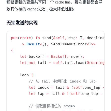
频繁更新的变量共享同一个 cache line，每次更新都会导
致其他核的 cache 失效，极大降低性能。
无锁发送的实现
pub
(
crate
) 
fn
 send(
&
self
,
 msg
:
 T
,
 deadline
:
->
Result
<
()
,
 SendTimeoutError
<
T
>>
{
let
 backoff 
=
Backoff::
new()
;
let
mut
 tail 
=
self
.
tail
.
load(
Ordering::
loop
{
// 从 tail 中解码出 index 和 lap
let
 index 
=
 tail 
&
 (
self
.
one_lap 
-
1
let
 lap 
=
 tail 
&
!
(
self
.
one_lap 
-
1
)
// 读取目标槽位的 stamp