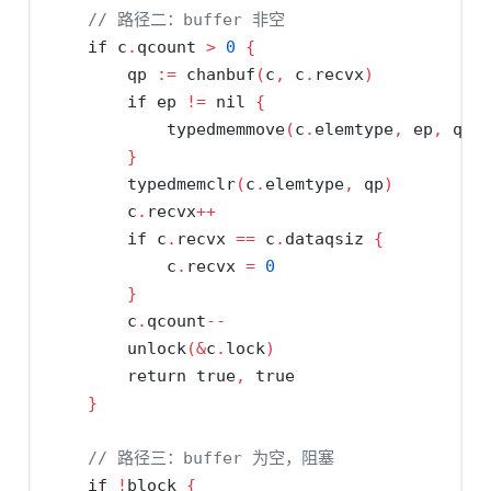
// 路径二：buffer 非空
if
 c
.
qcount 
>
0
{
        qp 
:=
 chanbuf
(
c
,
 c
.
recvx
)
if
 ep 
!=
nil
{
            typedmemmove
(
c
.
elemtype
,
 ep
,
 qp
)
}
        typedmemclr
(
c
.
elemtype
,
 qp
)
        c
.
recvx
++
if
 c
.
recvx 
==
 c
.
dataqsiz 
{
            c
.
recvx 
=
0
}
        c
.
qcount
--
        unlock
(&
c
.
lock
)
return
true
,
true
}
// 路径三：buffer 为空，阻塞
if
!
block 
{