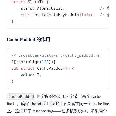
struct
 Slot
<
T
>
{
    stamp
:
 AtomicUsize
,
// 槽
    msg
:
 UnsafeCell
<
MaybeUninit
<
T
>>,
// 消
}
CachePadded 的作用
// crossbeam-utils/src/cache_padded.rs
#[
repr
(
align
(
128
))]
pub
struct
 CachePadded
<
T
>
{
    value
:
 T
,
}
CachePadded
将字段对齐到 128 字节（两个 cache
line），确保
head
和
tail
不会落在同一个 cache line
上。这消除了 false sharing——在多核系统中，如果两个