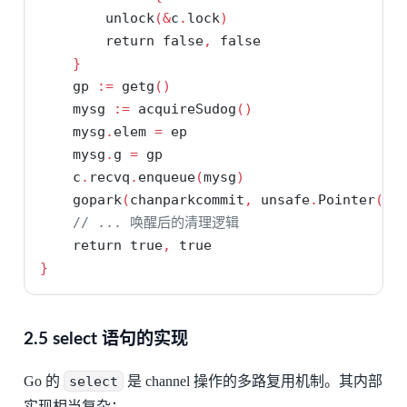
        unlock
(&
c
.
lock
)
return
false
,
false
}
    gp 
:=
 getg
()
    mysg 
:=
 acquireSudog
()
    mysg
.
elem 
=
 ep
    mysg
.
g 
=
 gp
    c
.
recvq
.
enqueue
(
mysg
)
    gopark
(
chanparkcommit
,
 unsafe
.
Pointer
(&
c
// ... 唤醒后的清理逻辑
return
true
,
true
}
2.5 select 语句的实现
Go 的
select
是 channel 操作的多路复用机制。其内部
实现相当复杂：