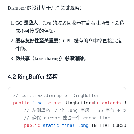
Disruptor 的设计基于几个关键观察：
GC 是敌人
：Java 的垃圾回收器在高吞吐场景下会造
成不可接受的停顿。
缓存友好性至关重要
：CPU 缓存的命中率直接决定
性能。
伪共享（false sharing）必须消除
。
4.2 RingBuffer 结构
// com.lmax.disruptor.RingBuffer
public
final
class
 RingBuffer
<
E
>
extends
 Rin
// 左侧填充：7 个 long 字段 = 56 字节 + 对象
// 确保 cursor 独占一个 cache line
public
static
final
long
 INITIAL_CURSOR_