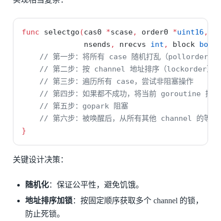
func
 selectgo
(
cas0 
*
scase
,
 order0 
*
uint16
,
 p
              nsends
,
 nrecvs 
int
,
 block 
bool
// 第一步：将所有 case 随机打乱（pollorder）
// 第二步：按 channel 地址排序（lockorder
// 第三步：遍历所有 case，尝试非阻塞操作
// 第四步：如果都不成功，将当前 goroutine 挂到
// 第五步：gopark 阻塞
// 第六步：被唤醒后，从所有其他 channel 的等
}
关键设计决策：
随机化
：保证公平性，避免饥饿。
地址排序加锁
：按固定顺序获取多个 channel 的锁，
防止死锁。