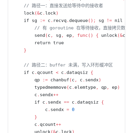
// 路径一：直接发送给等待中的接收者
    lock
(&
c
.
lock
)
if
 sg 
:=
 c
.
recvq
.
dequeue
();
 sg 
!=
nil
{
// 有 goroutine 在等待接收，直接拷贝数
        send
(
c
,
 sg
,
 ep
,
func
()
{
 unlock
(&
c
.
l
return
true
}
// 路径二：buffer 未满，写入环形缓冲区
if
 c
.
qcount 
<
 c
.
dataqsiz 
{
        qp 
:=
 chanbuf
(
c
,
 c
.
sendx
)
        typedmemmove
(
c
.
elemtype
,
 qp
,
 ep
)
        c
.
sendx
++
if
 c
.
sendx 
==
 c
.
dataqsiz 
{
            c
.
sendx 
=
0
}
        c
.
qcount
++
        unlock
(&
c
.
lock
)