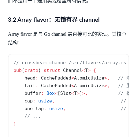
而不是用一个通用实现覆盖所有情况。
3.2 Array flavor：无锁有界 channel
Array flavor 是与 Go channel 最直接可比的实现。其核心
结构：
// crossbeam-channel/src/flavors/array.rs
pub
(
crate
) 
struct
 Channel
<
T
>
{
    head
:
 CachePadded
<
AtomicUsize
>,
// 消
    tail
:
 CachePadded
<
AtomicUsize
>,
// 生
    buffer
:
Box
<
[Slot
<
T
>
]
>,
// 槽
    cap
:
usize
,
// 容
    one_lap
:
usize
,
// 
// ...
}