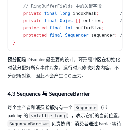
// RingBufferFields 中的关键字段
private
final
long
 indexMask
;
// 
private
final
Object
[]
 entries
;
//
protected
final
int
 bufferSize
;
protected
final
Sequencer
 sequencer
;
//
}
预分配
是 Disruptor 最重要的设计。环形缓冲区在初始化
时就分配好所有事件对象，运行时只修改对象内容，不
分配新对象，因此不会产生 GC 压力。
4.3 Sequence 与 SequenceBarrier
每个生产者和消费者都持有一个
Sequence
（带
padding 的
volatile long
），表示它们的当前位置。
SequenceBarrier
负责协调：消费者通过 barrier 等待