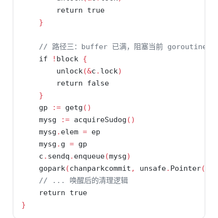
return
true
}
// 路径三：buffer 已满，阻塞当前 goroutine
if
!
block 
{
        unlock
(&
c
.
lock
)
return
false
}
    gp 
:=
 getg
()
    mysg 
:=
 acquireSudog
()
    mysg
.
elem 
=
 ep
    mysg
.
g 
=
 gp
    c
.
sendq
.
enqueue
(
mysg
)
    gopark
(
chanparkcommit
,
 unsafe
.
Pointer
(&
c
// ... 唤醒后的清理逻辑
return
true
}