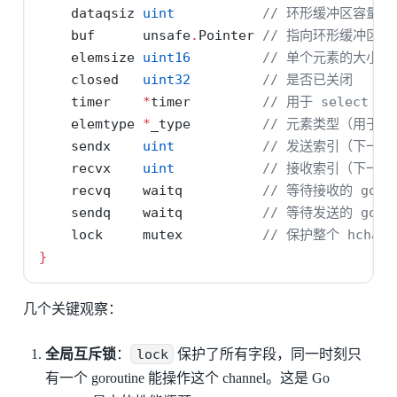
    dataqsiz 
uint
// 环形缓冲区容量（m
    buf      unsafe
.
Pointer 
// 指向环形缓冲区的
    elemsize 
uint16
// 单个元素的大小
    closed   
uint32
// 是否已关闭
    timer    
*
timer         
// 用于 select 超
    elemtype 
*
_type         
// 元素类型（用于 G
    sendx    
uint
// 发送索引（下一
    recvx    
uint
// 接收索引（下一
    recvq    waitq          
// 等待接收的 goro
    sendq    waitq          
// 等待发送的 goro
    lock     mutex          
// 保护整个 hchan
}
几个关键观察：
全局互斥锁
：
lock
保护了所有字段，同一时刻只
有一个 goroutine 能操作这个 channel。这是 Go