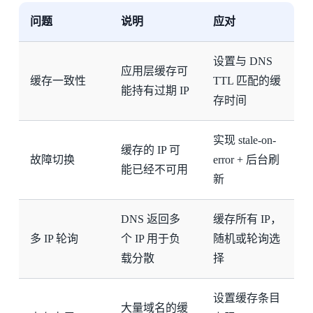
问题
说明
应对
设置与 DNS
应用层缓存可
缓存一致性
TTL 匹配的缓
能持有过期 IP
存时间
实现 stale-on-
缓存的 IP 可
故障切换
error + 后台刷
能已经不可用
新
DNS 返回多
缓存所有 IP，
多 IP 轮询
个 IP 用于负
随机或轮询选
载分散
择
设置缓存条目
大量域名的缓