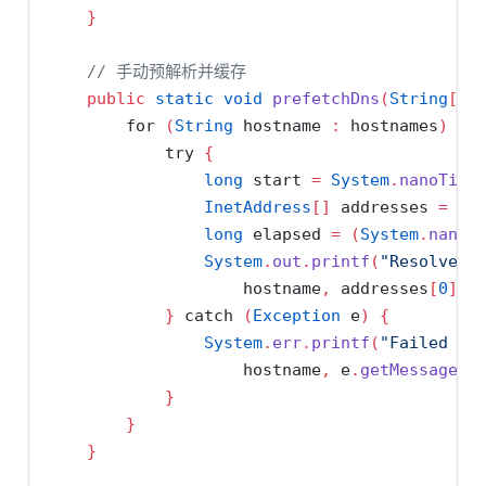
}
// 手动预解析并缓存
public
static
void
prefetchDns
(
String
[]
 
for
(
String
 hostname 
:
 hostnames
)
{
try
{
long
 start 
=
System
.
nanoTime
InetAddress
[]
 addresses 
=
In
long
 elapsed 
=
(
System
.
nanoT
System
.
out
.
printf
(
"Resolved 
                    hostname
,
 addresses
[
0
].
g
}
catch
(
Exception
 e
)
{
System
.
err
.
printf
(
"Failed to
                    hostname
,
 e
.
getMessage
()
}
}
}