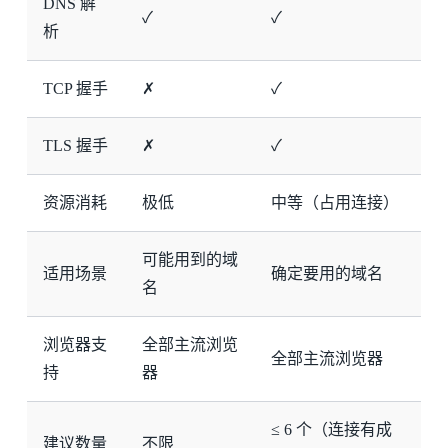
DNS 解
✓
✓
析
TCP 握手
✗
✓
TLS 握手
✗
✓
资源消耗
极低
中等（占用连接）
可能用到的域
适用场景
确定要用的域名
名
浏览器支
全部主流浏览
全部主流浏览器
持
器
≤ 6 个（连接有成
建议数量
不限