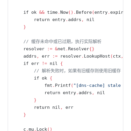
if
 ok 
&&
 time
.
Now
().
Before
(
entry
.
expires
return
 entry
.
addrs
,
nil
}
// 缓存未命中或已过期，执行实际解析
    resolver 
:=
&
net
.
Resolver
{}
    addrs
,
 err 
:=
 resolver
.
LookupHost
(
ctx
,
 h
if
 err 
!=
nil
{
// 解析失败时，如果有旧缓存则使用旧缓存（stale
if
 ok 
{
            fmt
.
Printf
(
"[dns-cache] stale en
return
 entry
.
addrs
,
nil
}
return
nil
,
 err
}
    c
.
mu
.
Lock
()