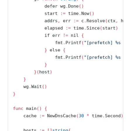
defer
 wg
.
Done
()
            start 
:=
 time
.
Now
()
            addrs
,
 err 
:=
 c
.
Resolve
(
ctx
,
 h
)
            elapsed 
:=
 time
.
Since
(
start
)
if
 err 
!=
nil
{
                fmt
.
Printf
(
"[prefetch] %s fa
}
else
{
                fmt
.
Printf
(
"[prefetch] %s ->
}
}(
host
)
}
    wg
.
Wait
()
}
func
 main
()
{
    cache 
:=
 NewDnsCache
(
30
*
 time
.
Second
)
    hosts 
:=
[]
string
{