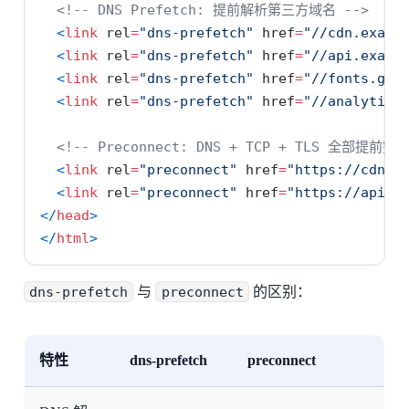
<!-- DNS Prefetch: 提前解析第三方域名 -->
<
link
 rel
=
"dns-prefetch"
 href
=
"//cdn.examp
<
link
 rel
=
"dns-prefetch"
 href
=
"//api.examp
<
link
 rel
=
"dns-prefetch"
 href
=
"//fonts.goo
<
link
 rel
=
"dns-prefetch"
 href
=
"//analytics
<!-- Preconnect: DNS + TCP + TLS 全部提前完成
<
link
 rel
=
"preconnect"
 href
=
"https://cdn.e
<
link
 rel
=
"preconnect"
 href
=
"https://api.e
</
head
>
</
html
>
dns-prefetch
与
preconnect
的区别：
特性
dns-prefetch
preconnect