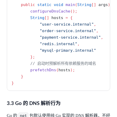
public
static
void
main
(
String
[]
 args
)
{
configureDnsCache
();
String
[]
 hosts 
=
{
"user-service.internal"
,
"order-service.internal"
,
"payment-service.internal"
,
"redis.internal"
,
"mysql-primary.internal"
};
// 启动时预解析所有依赖服务的域名
prefetchDns
(
hosts
);
}
}
3.3 Go 的 DNS 解析行为
Go 的
net
包默认使用纯 Go 实现的 DNS 解析器，不经