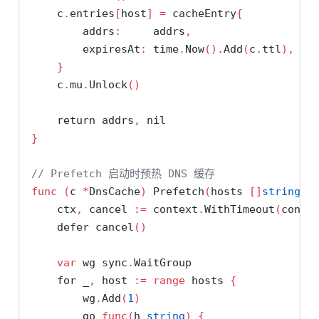
    c
.
entries
[
host
]
=
 cacheEntry
{
        addrs
:
     addrs
,
        expiresAt
:
 time
.
Now
().
Add
(
c
.
ttl
),
}
    c
.
mu
.
Unlock
()
return
 addrs
,
nil
}
// Prefetch 启动时预热 DNS 缓存
func
(
c 
*
DnsCache
)
 Prefetch
(
hosts 
[]
string
)
    ctx
,
 cancel 
:=
 context
.
WithTimeout
(
conte
defer
 cancel
()
var
 wg sync
.
WaitGroup
for
 _
,
 host 
:=
range
 hosts 
{
        wg
.
Add
(
1
)
go
func
(
h 
string
)
{