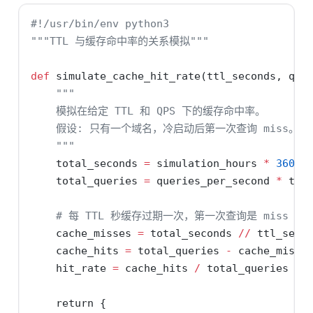
#!/usr/bin/env python3
"""TTL 与缓存命中率的关系模拟"""
def
 simulate_cache_hit_rate(ttl_seconds, que
"""
    模拟在给定 TTL 和 QPS 下的缓存命中率。
    假设: 只有一个域名，冷启动后第一次查询 miss。
    """
    total_seconds 
=
 simulation_hours 
*
3600
    total_queries 
=
 queries_per_second 
*
 tot
# 每 TTL 秒缓存过期一次，第一次查询是 miss
    cache_misses 
=
 total_seconds 
//
 ttl_seco
    cache_hits 
=
 total_queries 
-
 cache_misse
    hit_rate 
=
 cache_hits 
/
 total_queries 
*
return
 {