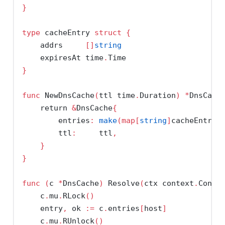
}
type
 cacheEntry 
struct
{
    addrs     
[]
string
    expiresAt time
.
Time
}
func
 NewDnsCache
(
ttl time
.
Duration
)
*
DnsCach
return
&
DnsCache
{
        entries
:
make
(
map
[
string
]
cacheEntry
)
        ttl
:
     ttl
,
}
}
func
(
c 
*
DnsCache
)
 Resolve
(
ctx context
.
Conte
    c
.
mu
.
RLock
()
    entry
,
 ok 
:=
 c
.
entries
[
host
]
    c
.
mu
.
RUnlock
()