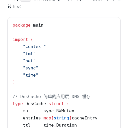
过 libc：
package
 main
import
(
"context"
"fmt"
"net"
"sync"
"time"
)
// DnsCache 简单的应用层 DNS 缓存
type
 DnsCache 
struct
{
    mu      sync
.
RWMutex
    entries 
map
[
string
]
cacheEntry
    ttl     time
.
Duration