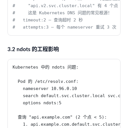
#     "api.v2.svc.cluster.local" 有 4 个点 
#     这是 Kubernetes DNS 问题的常见根源！
#   timeout:2 — 查询超时 2 秒
#   attempts:3 — 每个 nameserver 重试 3 次
3.2 ndots 的工程影响
Kubernetes 中的 ndots 问题:

  Pod 的 /etc/resolv.conf:

    nameserver 10.96.0.10

    search default.svc.cluster.local svc.clus
    options ndots:5

  查询 "api.example.com" (2 个点 < 5):

    1. api.example.com.default.svc.cluster.lo