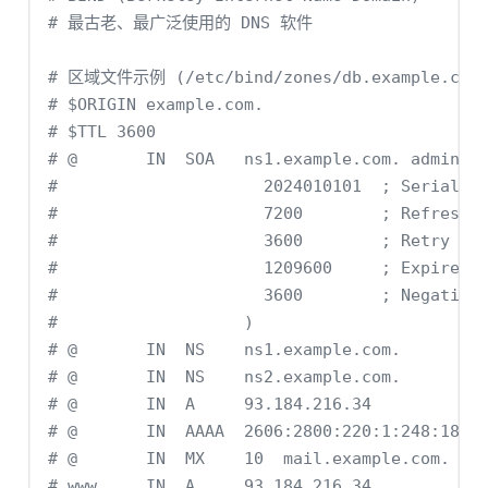
# 最古老、最广泛使用的 DNS 软件
# 区域文件示例 (/etc/bind/zones/db.example.com
# $ORIGIN example.com.
# $TTL 3600
# @       IN  SOA   ns1.example.com. admin.e
#                     2024010101  ; Serial
#                     7200        ; Refresh
#                     3600        ; Retry
#                     1209600     ; Expire
#                     3600        ; Negative
#                   )
# @       IN  NS    ns1.example.com.
# @       IN  NS    ns2.example.com.
# @       IN  A     93.184.216.34
# @       IN  AAAA  2606:2800:220:1:248:1893
# @       IN  MX    10  mail.example.com.
# www     IN  A     93.184.216.34