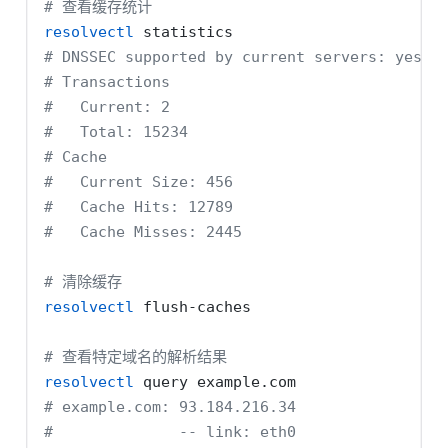
# 查看缓存统计
resolvectl
 statistics
# DNSSEC supported by current servers: yes
# Transactions
#   Current: 2
#   Total: 15234
# Cache
#   Current Size: 456
#   Cache Hits: 12789
#   Cache Misses: 2445
# 清除缓存
resolvectl
 flush-caches
# 查看特定域名的解析结果
resolvectl
 query example.com
# example.com: 93.184.216.34
#              -- link: eth0