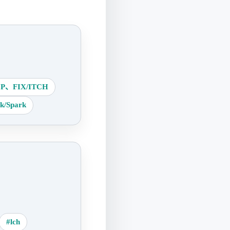
FIX/ITCH
park
#lch