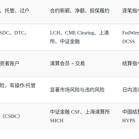
、托管、过户
合约新颖、净额、担保履约
逐笔指
SDC、DTC、
LCH、CME Clearing、上清
FedWir
所、中证金融
DCSS
 投资者账户
清算会员 + 交易
结算指令
险，有操作/托管
显著市场风险与违约风险
日内流
中证金融 CSF、上海清算所
中国结算
（CSDC）
SHCH
HVPS