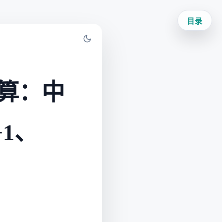
目录
算：中
+1、