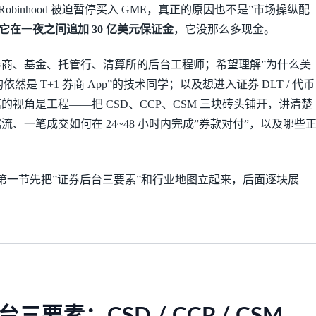
中，Robinhood 被迫暂停买入 GME，真正的原因也不是”市场操纵配
求它在一夜之间追加 30 亿美元保证金
，它没那么多现金。
商、基金、托管行、清算所的后台工程师；希望理解”为什么美
依然是 T+1 券商 App”的技术同学；以及想进入证券 DLT / 代币
视角是工程——把 CSD、CCP、CSM 三块砖头铺开，讲清楚
、一笔成交如何在 24~48 小时内完成”券款对付”，以及哪些
节。第一节先把”证券后台三要素”和行业地图立起来，后面逐块展
要素：CSD / CCP / CSM