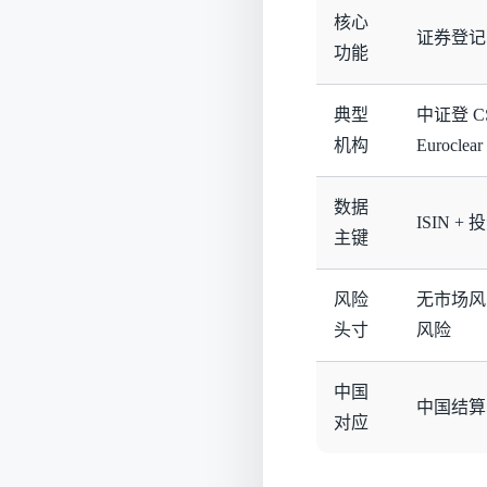
核心
证券登记
功能
典型
中证登 C
机构
Euroclear
数据
ISIN +
主键
风险
无市场风
头寸
风险
中国
中国结算
对应