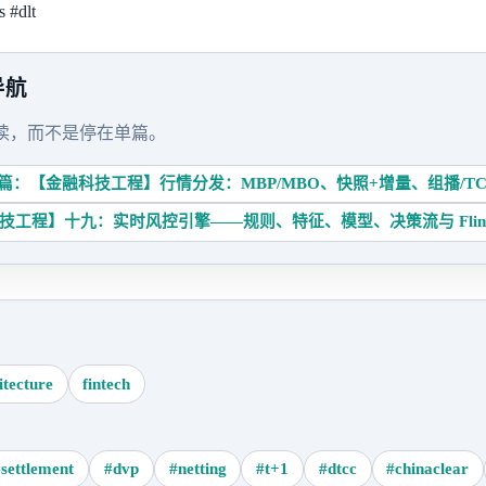
s
#dlt
导航
读，而不是停在单篇。
篇：【金融科技工程】行情分发：MBP/MBO、快照+增量、组播/TCP、
工程】十九：实时风控引擎——规则、特征、模型、决策流与 Flink/S
itecture
fintech
#settlement
#dvp
#netting
#t+1
#dtcc
#chinaclear