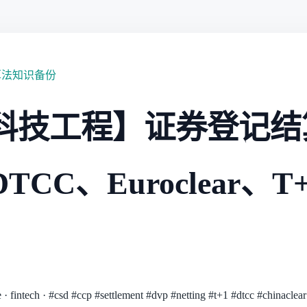
算法知识备份
科技工程】证券登记结
CC、Euroclear、T
e
·
fintech
·
#csd
#ccp
#settlement
#dvp
#netting
#t+1
#dtcc
#chinaclear