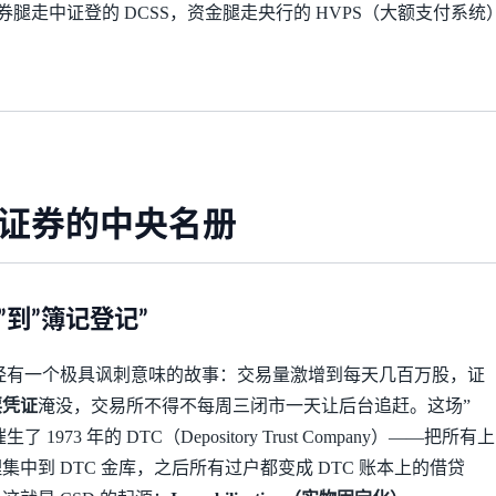
券腿走中证登的 DCSS，资金腿走央行的 HVPS（大额支付系
：证券的中央名册
证”到”簿记登记”
街曾经有一个极具讽刺意味的故事：交易量激增到每天几百万股，证
票凭证
淹没，交易所不得不每周三闭市一天让后台追赶。这场”
直接催生了 1973 年的 DTC（Depository Trust Company）——把所有上
中到 DTC 金库，之后所有过户都变成 DTC 账本上的借贷