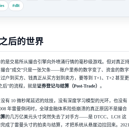
ies
#dlt
之后的世界
讲的是交易所从撮合引擎向外喷涌行情的毫秒级游戏。但对真正
撮合”成交”只是一张欠条——账户里券的数字变了、资金的数字
过户到买方、钱真正从买方划到卖方，要等到 T+1、T+2 甚至更
之后”的流程，就是
证券登记与结算（Post-Trade）
。
没有 10 微秒尾延迟的炫技，没有深度学习模型的光环，也没有
2008 年雷曼倒闭时，全球金融体系险些崩溃的真正原因不是撮合
结算
的几万亿美元头寸突然失去了对手方——是 DTCC、LCH 这
完成了雷曼头寸的拍卖与结算，才把系统从悬崖边拉回来。202