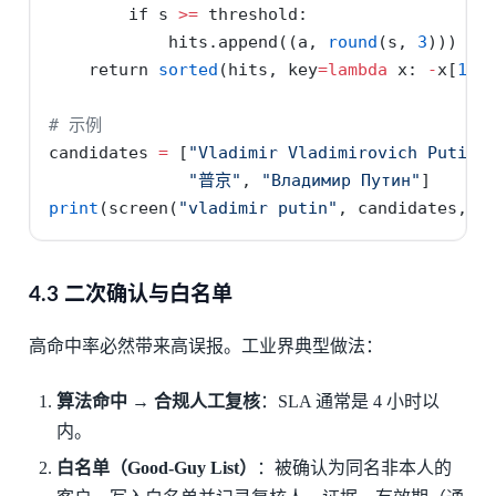
if
 s 
>=
 threshold:
            hits.append((a, 
round
(s, 
3
)))
return
sorted
(hits, key
=
lambda
 x: 
-
x[
1
])
# 示例
candidates 
=
 [
"Vladimir Vladimirovich Putin"
"普京"
, 
"Владимир Путин"
]
print
(screen(
"vladimir putin"
, candidates, t
4.3 二次确认与白名单
高命中率必然带来高误报。工业界典型做法：
算法命中 → 合规人工复核
：SLA 通常是 4 小时以
内。
白名单（Good-Guy List）
：被确认为同名非本人的