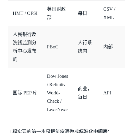
英国财政
CSV /
HMT / OFSI
每日
部
XML
人民银行反
洗钱监测分
人行系
PBoC
内部
析中心发布
统内
的
Dow Jones
/ Refinitiv
商业，
国际 PEP 库
World-
API
每日
Check /
LexisNexis
工程实现的第一步是把每家源做成
标准化中间表
：