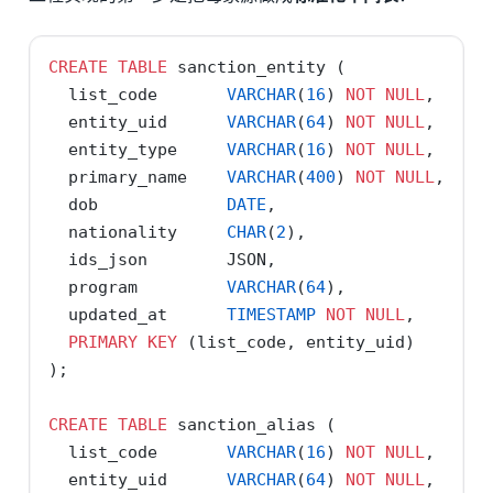
CREATE
TABLE
 sanction_entity (
  list_code       
VARCHAR
(
16
) 
NOT
NULL
,     
  entity_uid      
VARCHAR
(
64
) 
NOT
NULL
,     
  entity_type     
VARCHAR
(
16
) 
NOT
NULL
,     
  primary_name    
VARCHAR
(
400
) 
NOT
NULL
,
  dob             
DATE
,
  nationality     
CHAR
(
2
),
  ids_json        JSON,                     
  program         
VARCHAR
(
64
),              
  updated_at      
TIMESTAMP
NOT
NULL
,
PRIMARY
KEY
 (list_code, entity_uid)
);
CREATE
TABLE
 sanction_alias (
  list_code       
VARCHAR
(
16
) 
NOT
NULL
,
  entity_uid      
VARCHAR
(
64
) 
NOT
NULL
,