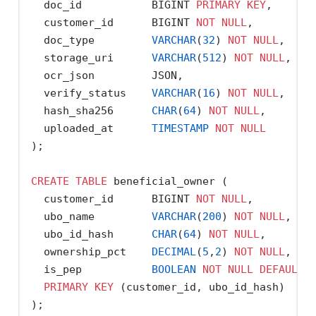
  doc_id           BIGINT 
PRIMARY
KEY
,
  customer_id      BIGINT 
NOT
NULL
,
  doc_type         
VARCHAR
(
32
) 
NOT
NULL
,    
  storage_uri      
VARCHAR
(
512
) 
NOT
NULL
,   
  ocr_json         JSON,
  verify_status    
VARCHAR
(
16
) 
NOT
NULL
,    
  hash_sha256      
CHAR
(
64
) 
NOT
NULL
,       
  uploaded_at      
TIMESTAMP
NOT
NULL
);
CREATE
TABLE
 beneficial_owner (
  customer_id      BIGINT 
NOT
NULL
,
  ubo_name         
VARCHAR
(
200
) 
NOT
NULL
,
  ubo_id_hash      
CHAR
(
64
) 
NOT
NULL
,
  ownership_pct    
DECIMAL
(
5
,
2
) 
NOT
NULL
,
  is_pep           
BOOLEAN
NOT
NULL
DEFAULT
PRIMARY
KEY
 (customer_id, ubo_id_hash)
);