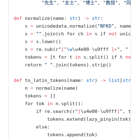
"先生"
, 
"女士"
, 
"博士"
, 
"教授"
, 
"同志"
def
 normalize(name: 
str
) 
->
str
:
    s 
=
 unicodedata.normalize(
"NFKD"
, name)
    s 
=
""
.join(ch 
for
 ch 
in
 s 
if
not
 unicod
    s 
=
 s.lower()
    s 
=
 re.sub(
r"
[^
\w
\u4e00
-
\u9fff
 ]
+
"
, 
" "
,
    tokens 
=
 [t 
for
 t 
in
 s.split() 
if
 t 
not
return
" "
.join(tokens).strip()
def
 to_latin_tokens(name: 
str
) 
->
list
[
str
]:
    n 
=
 normalize(name)
    tokens 
=
 []
for
 tok 
in
 n.split():
if
 re.search(
r"
[
\u4e00
-
\u9fff
]
"
, tok
            tokens.extend(lazy_pinyin(tok))
else
:
            tokens.append(tok)