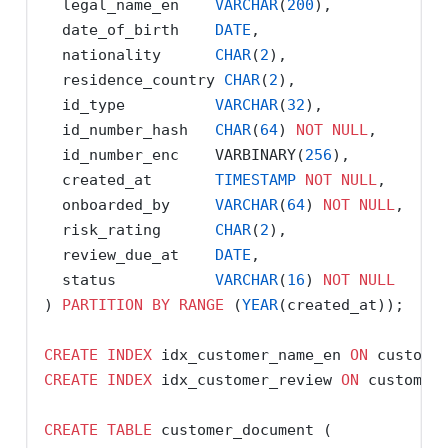
  legal_name_en    
VARCHAR
(
200
),            
  date_of_birth    
DATE
,
  nationality      
CHAR
(
2
),                 
  residence_country 
CHAR
(
2
),
  id_type          
VARCHAR
(
32
),             
  id_number_hash   
CHAR
(
64
) 
NOT
NULL
,       
  id_number_enc    VARBINARY(
256
),          
  created_at       
TIMESTAMP
NOT
NULL
,
  onboarded_by     
VARCHAR
(
64
) 
NOT
NULL
,    
  risk_rating      
CHAR
(
2
),                 
  review_due_at    
DATE
,                    
  status           
VARCHAR
(
16
) 
NOT
NULL
) 
PARTITION
BY
RANGE
 (
YEAR
(created_at));
CREATE
INDEX
 idx_customer_name_en 
ON
 custome
CREATE
INDEX
 idx_customer_review 
ON
 customer
CREATE
TABLE
 customer_document (