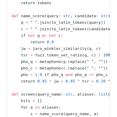
return
 tokens
def
 name_score(query: 
str
, candidate: 
str
) 
-
    q 
=
" "
.join(to_latin_tokens(query))
    c 
=
" "
.join(to_latin_tokens(candidate))
if
not
 q 
or
not
 c:
return
0.0
    jw 
=
 jaro_winkler_similarity(q, c)
    tsr 
=
 fuzz.token_set_ratio(q, c) 
/
100
    pho_q 
=
 metaphone(q.replace(
" "
, 
""
))
    pho_c 
=
 metaphone(c.replace(
" "
, 
""
))
    pho 
=
1.0
if
 pho_q 
and
 pho_q 
==
 pho_c 
el
return
0.45
*
 jw 
+
0.45
*
 tsr 
+
0.10
*
 p
def
 screen(query_name: 
str
, aliases: 
list
[
st
    hits 
=
 []
for
 a 
in
 aliases:
        s 
=
 name_score(query_name, a)