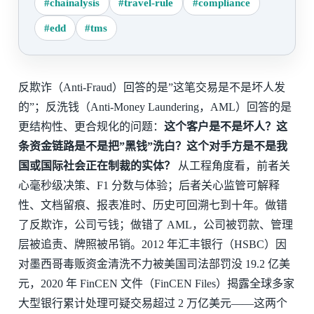
#chainalysis
#travel-rule
#compliance
#edd
#tms
反欺诈（Anti-Fraud）回答的是”这笔交易是不是坏人发
的”；反洗钱（Anti-Money Laundering，AML）回答的是
更结构性、更合规化的问题：
这个客户是不是坏人？这
条资金链路是不是把”黑钱”洗白？这个对手方是不是我
国或国际社会正在制裁的实体？
从工程角度看，前者关
心毫秒级决策、F1 分数与体验；后者关心监管可解释
性、文档留痕、报表准时、历史可回溯七到十年。做错
了反欺诈，公司亏钱；做错了 AML，公司被罚款、管理
层被追责、牌照被吊销。2012 年汇丰银行（HSBC）因
对墨西哥毒贩资金清洗不力被美国司法部罚没 19.2 亿美
元，2020 年 FinCEN 文件（FinCEN Files）揭露全球多家
大型银行累计处理可疑交易超过 2 万亿美元——这两个