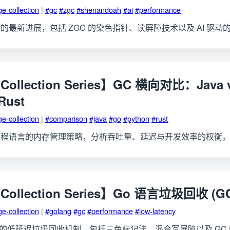
e-collection
|
#gc
#zgc
#shenandoah
#ai
#performance
的最新进展，包括 ZGC 的染色指针、读屏障技术以及 AI 驱动
Collection Series】GC 横向对比：Java v
Rust
e-collection
|
#comparison
#java
#go
#python
#rust
编程语言的内存管理策略，分析吞吐量、延迟与开发效率的权衡
 Collection Series】Go 语言垃圾回收 (
e-collection
|
#golang
#gc
#performance
#low-latency
言的低延迟垃圾回收机制，包括三色标记法、混合写屏障以及 GC Pa