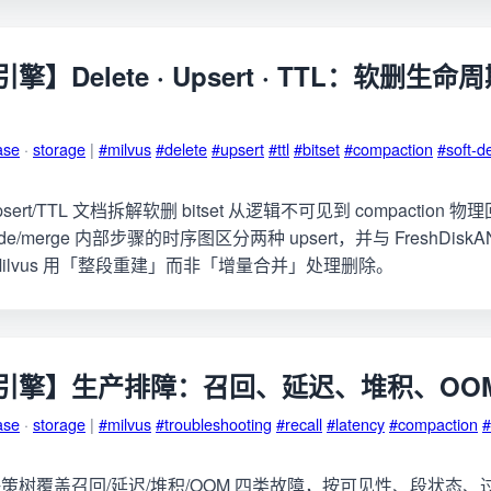
】Delete · Upsert · TTL：软删生
ase
·
storage
|
#milvus
#delete
#upsert
#ttl
#bitset
#compaction
#soft-d
te/Upsert/TTL 文档拆解软删 bitset 从逻辑不可见到 compacti
ide/merge 内部步骤的时序图区分两种 upsert，并与 FreshDis
ilvus 用「整段重建」而非「增量合并」处理删除。
引擎】生产排障：召回、延迟、堆积、OO
ase
·
storage
|
#milvus
#troubleshooting
#recall
#latency
#compaction
策树覆盖召回/延迟/堆积/OOM 四类故障，按可见性、段状态