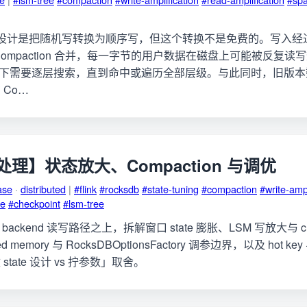
的核心设计是把随机写转换为顺序写，但这个转换不是免费的。写入经过 M
ompaction 合并，每一字节的用户数据在磁盘上可能被反复
情况下需要逐层搜索，直到命中或遍历全部层级。与此同时，旧版
Co…
理】状态放大、Compaction 与调优
ase
·
distributed
|
#flink
#rocksdb
#state-tuning
#compaction
#write-ampl
te
#checkpoint
#lsm-tree
ate backend 读写路径之上，拆解窗口 state 膨胀、LSM 写放大与 ch
ed memory 与 RocksDBOptionsFactory 调参边界，以及 hot key
tate 设计 vs 拧参数」取舍。