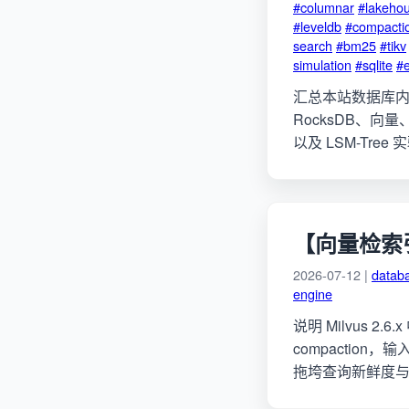
#columnar
#lakeho
#leveldb
#compacti
search
#bm25
#tikv
simulation
#sqlite
#
汇总本站数据库内核文
RocksDB、向量、R
以及 LSM-Tre
【向量检索引擎】
2026-07-12 |
datab
engine
说明 Milvus 2.6
compacti
拖垮查询新鲜度