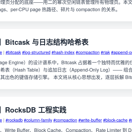
inux 物理页分配的底座——用二的幂次空闲链表管理所有物理页。本文讲
flags、per-CPU page 热路径、碎片与 compaction 的关系。
Bitcask 与日志结构哈希表
ge
|
#bitcask
#log-structured
#hash-index
#compaction
#riak
#append-o
age Engine）的设计谱系中，Bitcask 占据着一个独特而优雅
（Hash Table）与追加日志（Append-Only Log）——
出色的键值存储引擎。 本文将从核心思想出发，逐层拆解 Bitc
RocksDB 工程实践
ge
|
#rocksdb
#column-family
#compaction
#write-buffer
#block-cache
#
y、Write Buffer、Block Cache、Compaction、Rate Limiter 到 