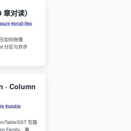
9 章对读）
ssure
#small-files
、背压如何拖慢
ket 分区与异步
 · Column
le
#sstable
Table/SST 写路
umn Family、事