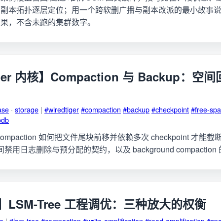
与副本拓扑逐层定位；用一个跨软删广播与副本改派的最小故事
结果，不含未跑的集群数字。
iger 内核】Compaction 与 Backup：
ase
·
storage
|
#wiredtiger
#compaction
#backup
#checkpoint
#free-sp
odb
er compaction 如何把文件尾块前移并依赖多次 checkpoint 才
or 期间禁用日志删除与预分配的契约，以及 background compacti
LSM-Tree 工程调优：三种放大的权衡
ge
|
#lsm-tree
#compaction
#write-amplification
#read-amplification
#spa