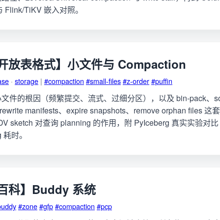
与 Flink/TiKV 嵌入对照。
放表格式】小文件与 Compaction
ase
·
storage
|
#compaction
#small-files
#z-order
#puffin
e 小文件的根因（频繁提交、流式、过细分区），以及 bin-pack、sort
ng、rewrite manifests、expire snapshots、remove orphan f
a NDV sketch 对查询 planning 的作用，附 PyIceberg 真实实验对比 
ng 耗时。
科】Buddy 系统
buddy
#zone
#gfp
#compaction
#pcp