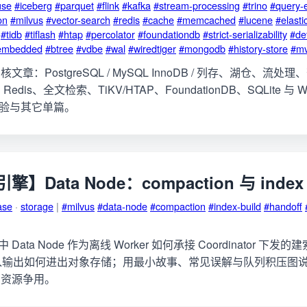
use
#iceberg
#parquet
#flink
#kafka
#stream-processing
#trino
#query-
on
#milvus
#vector-search
#redis
#cache
#memcached
#lucene
#elasti
#tidb
#tiflash
#htap
#percolator
#foundationdb
#strict-serializability
#det
embedded
#btree
#vdbe
#wal
#wiredtiger
#mongodb
#history-store
#m
章：PostgreSQL / MySQL InnoDB / 列存、湖仓、流处
edis、全文检索、TiKV/HTAP、FoundationDB、SQLite 与 Wi
e 实验与其它单篇。
Data Node：compaction 与 index 
ase
·
storage
|
#milvus
#data-node
#compaction
#index-build
#handoff
.x 中 Data Node 作为离线 Worker 如何承接 Coordinator 下发
on，输入输出如何进出对象存储；用最小故事、常见误解与队列积压图
与资源争用。