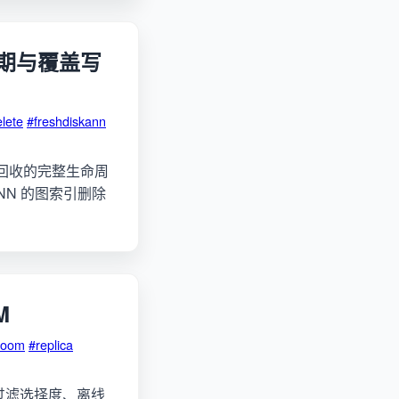
命周期与覆盖写
elete
#freshdiskann
on 物理回收的完整生命周
kANN 的图索引删除
M
#oom
#replica
、过滤选择度、离线