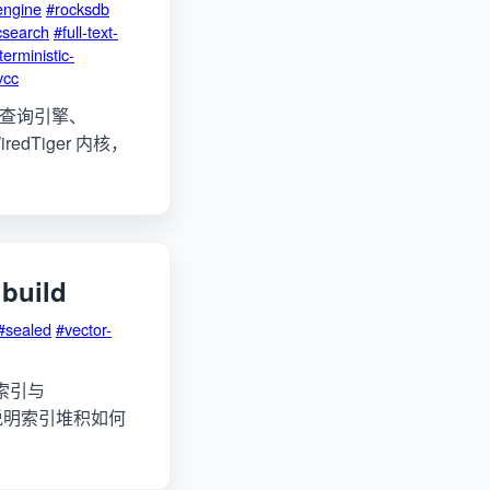
engine
#rocksdb
csearch
#full-text-
erministic-
vcc
理、查询引擎、
redTiger 内核，
build
#sealed
#vector-
的建索引与
说明索引堆积如何