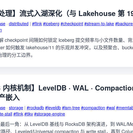
理】流式入湖深化（与 Lakehouse 第 1
ase
·
distributed
|
#flink
#iceberg
#checkpoint
#stream-to-lake
#backpre
n
拆解 checkpoint 间隔如何锁定 Iceberg 提交频率与小文件数量
riter 如何触发 lakehouse/11 的乐观并发冲突，以及预聚合、buc
 和表治理的分工边界。
 内核机制】LevelDB · WAL · Compaction
 生产嵌入
ase
·
storage
|
#rocksdb
#leveldb
#lsm-tree
#compaction
#wal
#memtab
te-stall
#flink
#tikv
#storage-engine
角：从 LevelDB 基线与 RocksDB 架构演进，到 WAL/Mem
读路径、Leveled/Universal compaction 与 write stall，再到 Col