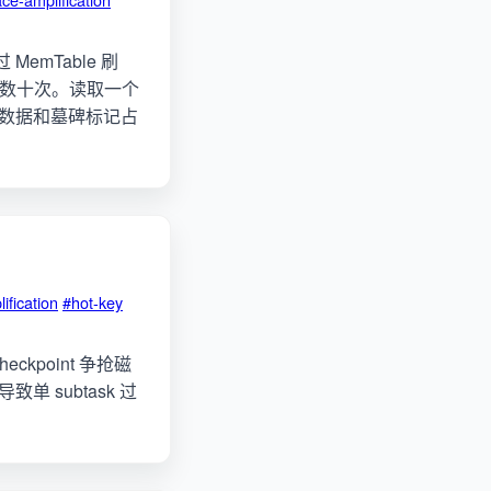
emTable 刷
读写数十次。读取一个
本数据和墓碑标记占
ification
#hot-key
eckpoint 争抢磁
 导致单 subtask 过