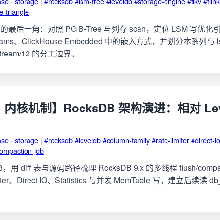
ase
·
storage
|
#rocksdb
#lsm-tree
#leveldb
#storage-engine
#tikv
#flink
e-triangle
后一角：对照 PG B-Tree 与列存 scan，定位 LSM 写优化引
Streams、ClickHouse Embedded 中的嵌入方式，并划分本系列与 lsm
、stream/12 的分工边界。
B 内核机制】RocksDB 架构演进：相对 Lev
ase
·
storage
|
#rocksdb
#leveldb
#column-family
#rate-limiter
#direct-io
ompaction-job
23，用 diff 表与源码路径梳理 RocksDB 9.x 的多线程 flush/compa
miter、Direct IO、Statistics 与并发 MemTable 写，建立后续读 