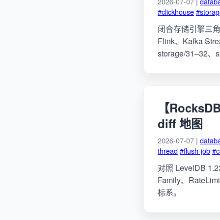
2026-07-07 |
datab
#clickhouse
#storag
闭合存储引擎三角的最
Flink、Kafka 
storage/31–32
【RocksD
diff 地图
2026-07-07 |
datab
thread
#flush-job
#c
对照 LevelDB 1.
Family、RateLi
标系。