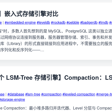
】嵌入式存储引擎对比
ge
|
#embedded-engine
#leveldb
#rocksdb
#pebble
#badgerdb
#lmdb
#
"时，多数人首先想到的是 MySQL、PostgreSQL 这类以独
通过网络协议连接到服务器，服务器管理存储、索引、事务和并
库（Library）的形式直接链接到应用进程中，不需要独立的服
要序列化和反序列化——…
LSM-Tree 存储引擎】Compaction：LSM
ase
|
#database
#lsm-tree
#compaction
#leveled-compaction
#merge-it
#storage-engine
ee Compaction：最小堆多路归并迭代器、Level 分层与 Compac