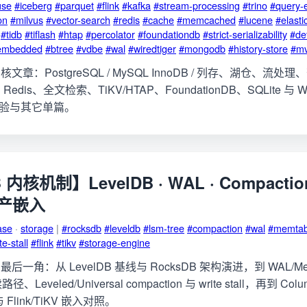
use
#iceberg
#parquet
#flink
#kafka
#stream-processing
#trino
#query-
on
#milvus
#vector-search
#redis
#cache
#memcached
#lucene
#elasti
#tidb
#tiflash
#htap
#percolator
#foundationdb
#strict-serializability
#det
embedded
#btree
#vdbe
#wal
#wiredtiger
#mongodb
#history-store
#m
章：PostgreSQL / MySQL InnoDB / 列存、湖仓、流处
edis、全文检索、TiKV/HTAP、FoundationDB、SQLite 与 Wi
e 实验与其它单篇。
 内核机制】LevelDB · WAL · Compaction
 生产嵌入
ase
·
storage
|
#rocksdb
#leveldb
#lsm-tree
#compaction
#wal
#memtab
te-stall
#flink
#tikv
#storage-engine
角：从 LevelDB 基线与 RocksDB 架构演进，到 WAL/Mem
读路径、Leveled/Universal compaction 与 write stall，再到 Col
与 Flink/TiKV 嵌入对照。