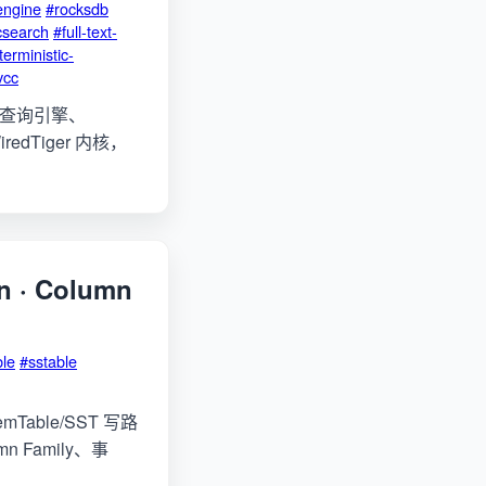
engine
#rocksdb
csearch
#full-text-
erministic-
vcc
理、查询引擎、
redTiger 内核，
 · Column
le
#sstable
Table/SST 写路
umn Family、事