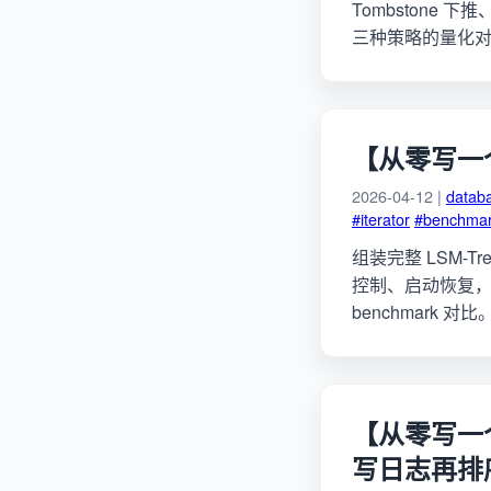
Tombstone 下推、V
三种策略的量化对比
【从零写一个 
2026-04-12 |
datab
#iterator
#benchma
组装完整 LSM-Tre
控制、启动恢复，然
benchmark 对
【从零写一个 
写日志再排