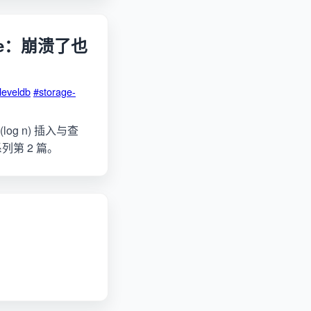
ble：崩溃了也
leveldb
#storage-
(log n) 插入与查
系列第 2 篇。