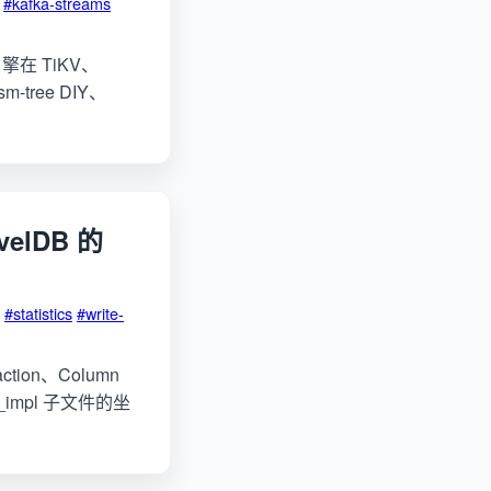
#kafka-streams
擎在 TiKV、
-tree DIY、
elDB 的
#statistics
#write-
ction、Column
db_impl 子文件的坐