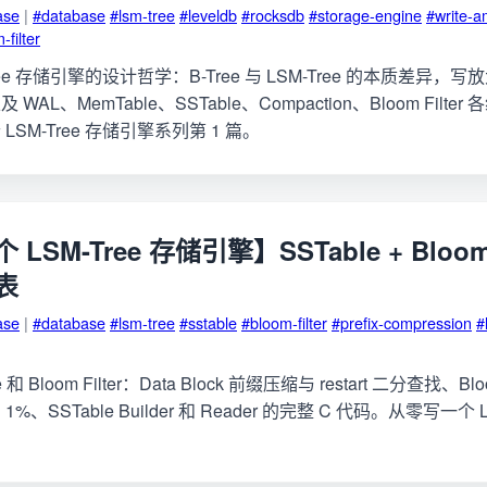
ase
|
#database
#lsm-tree
#leveldb
#rocksdb
#storage-engine
#write-am
-filter
ree 存储引擎的设计哲学：B-Tree 与 LSM-Tree 的本质差异，
AL、MemTable、SSTable、Compaction、Bloom Filt
SM-Tree 存储引擎系列第 1 篇。
SM-Tree 存储引擎】SSTable + Bloom 
表
ase
|
#database
#lsm-tree
#sstable
#bloom-filter
#prefix-compression
#
和 Bloom Filter：Data Block 前缀压缩与 restart 二分查找、Blo
、SSTable Builder 和 Reader 的完整 C 代码。从零写一个 L