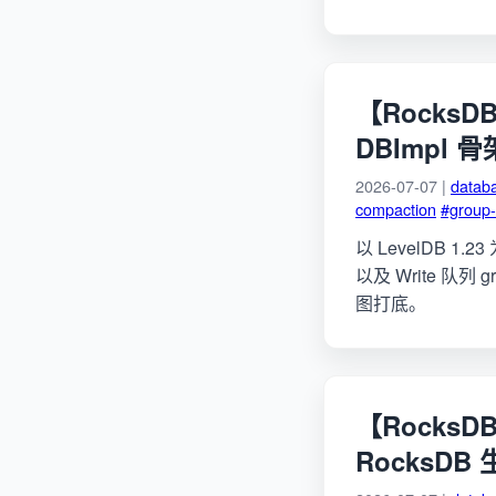
【RocksD
DBImpl 骨
2026-07-07 |
datab
compaction
#group
以 LevelDB 1.
以及 Write 队列 g
图打底。
【Rocks
RocksDB