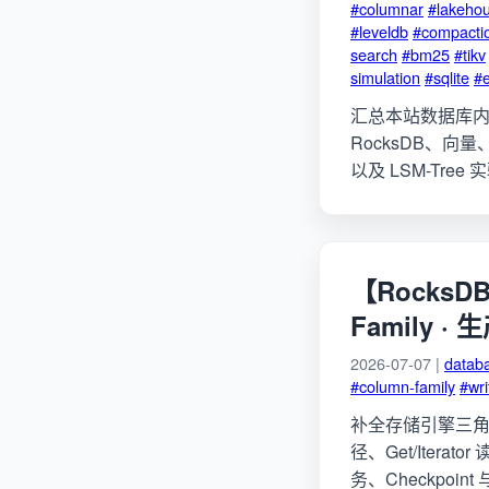
#columnar
#lakeho
#leveldb
#compacti
search
#bm25
#tikv
simulation
#sqlite
#
汇总本站数据库内核文
RocksDB、向量、R
以及 LSM-Tre
【RocksDB
Family ·
2026-07-07 |
datab
#column-family
#wri
补全存储引擎三角最后一
径、Get/Iterator 
务、Checkpoint 