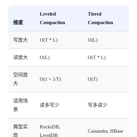
Leveled
Tiered
维度
Compaction
Compaction
写放大
O(T * L)
O(L)
读放大
O(L)
O(T * L)
空间放
O(1 + 1/T)
O(T)
大
适用场
读多写少
写多读少
景
典型实
RocksDB,
Cassandra, HBase
现
LevelDB