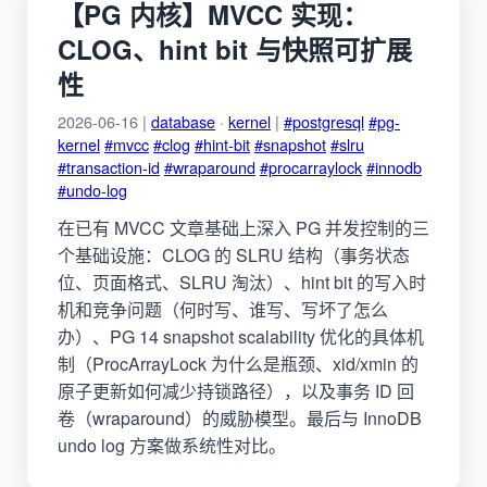
【PG 内核】MVCC 实现：
CLOG、hint bit 与快照可扩展
性
2026-06-16 |
database
·
kernel
|
#postgresql
#pg-
kernel
#mvcc
#clog
#hint-bit
#snapshot
#slru
#transaction-id
#wraparound
#procarraylock
#innodb
#undo-log
在已有 MVCC 文章基础上深入 PG 并发控制的三
个基础设施：CLOG 的 SLRU 结构（事务状态
位、页面格式、SLRU 淘汰）、hint bit 的写入时
机和竞争问题（何时写、谁写、写坏了怎么
办）、PG 14 snapshot scalability 优化的具体机
制（ProcArrayLock 为什么是瓶颈、xid/xmin 的
原子更新如何减少持锁路径），以及事务 ID 回
卷（wraparound）的威胁模型。最后与 InnoDB
undo log 方案做系统性对比。