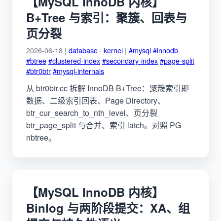
【MySQL InnoDB 内核】
B+Tree 与索引：聚簇、回表与
页分裂
2026-06-18 |
database
·
kernel
|
#mysql
#innodb
#btree
#clustered-index
#secondary-index
#page-split
#btr0btr
#mysql-internals
从 btr0btr.cc 拆解 InnoDB B+Tree：聚簇索引即
数据、二级索引回表、Page Directory、
btr_cur_search_to_nth_level、页分裂
btr_page_split 与合并、索引 latch。对照 PG
nbtree。
【MySQL InnoDB 内核】
Binlog 与两阶段提交：XA、组