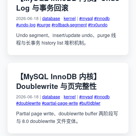
Log 与事务回滚
2026-06-18 |
database
·
kernel
|
#mysql
#innodb
#undo-log
#purge
#rollback-segment
#trx0undo
Undo segment、insert/update undo、purge 线
程与长事务 history list 堆积机制。
【MySQL InnoDB 内核】
Doublewrite 与页完整性
2026-06-18 |
database
·
kernel
|
#mysql
#innodb
#doublewrite
#partial-page-write
#buf0dblwr
Partial page write、doublewrite buffer 两阶段写
与 8.0 doublewrite 文件变体。