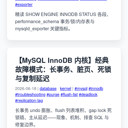
#exporter
精读 SHOW ENGINE INNODB STATUS 各段、
performance_schema 事务/锁/内存表与
mysqld_exporter 关键指标。
【MySQL InnoDB 内核】经典
故障模式：长事务、脏页、死锁
与复制延迟
2026-06-18 |
database
·
kernel
|
#mysql
#innodb
#troubleshooting
#purge
#flush-list
#deadlock
#replication-lag
长事务 undo 膨胀、flush 列表堆积、gap lock 死
锁链、主从延迟——现象、机制、排查 SQL 与
修复边界。