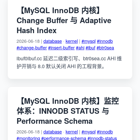
【MySQL InnoDB 内核】
Change Buffer 与 Adaptive
Hash Index
2026-06-18 |
database
·
kernel
|
#mysql
#innodb
#change-buffer
#insert-buffer
#ahi
#ibuf
#btr0sea
ibuf0ibuf.cc 延迟二级索引写、btr0sea.cc AHI 维
护开销与 8.0 默认关闭 AHI 的工程背景。
【MySQL InnoDB 内核】监控
体系：INNODB STATUS 与
Performance Schema
2026-06-18 |
database
·
kernel
|
#mysql
#innodb
#monitoring
#performance-schema
#innodb-status