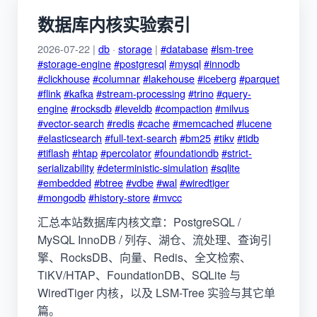
数据库内核实验索引
2026-07-22 |
db
·
storage
|
#database
#lsm-tree
#storage-engine
#postgresql
#mysql
#innodb
#clickhouse
#columnar
#lakehouse
#iceberg
#parquet
#flink
#kafka
#stream-processing
#trino
#query-
engine
#rocksdb
#leveldb
#compaction
#milvus
#vector-search
#redis
#cache
#memcached
#lucene
#elasticsearch
#full-text-search
#bm25
#tikv
#tidb
#tiflash
#htap
#percolator
#foundationdb
#strict-
serializability
#deterministic-simulation
#sqlite
#embedded
#btree
#vdbe
#wal
#wiredtiger
#mongodb
#history-store
#mvcc
汇总本站数据库内核文章：PostgreSQL /
MySQL InnoDB / 列存、湖仓、流处理、查询引
擎、RocksDB、向量、Redis、全文检索、
TiKV/HTAP、FoundationDB、SQLite 与
WiredTiger 内核，以及 LSM-Tree 实验与其它单
篇。