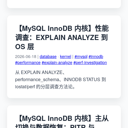
【MySQL InnoDB 内核】性能
调查：EXPLAIN ANALYZE 到
OS 层
2026-06-18 |
database
·
kernel
|
#mysql
#innodb
#performance
#explain-analyze
#perf-investigation
从 EXPLAIN ANALYZE、
performance_schema、INNODB STATUS 到
iostat/perf 的分层调查方法论。
【MySQL InnoDB 内核】主从
切换与数据恢复：PITR 与