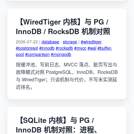
【WiredTiger 内核】与 PG /
InnoDB / RocksDB 机制对照
2026-07-22 |
database
·
storage
|
#wiredtiger
#postgresql
#innodb
#rocksdb
#mvcc
#wal
#buffer-
pool
#comparison
#mongodb
按缓冲池、写前日志、MVCC 落点、脏页写出与
故障模式对照 PostgreSQL、InnoDB、RocksDB
与 WiredTiger；只谈机制与代价，不写未实测延
迟排名。
【SQLite 内核】与 PG /
InnoDB 机制对照：进程、