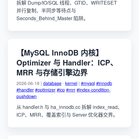
拆解 Dump/IO/SQL 线程、GTID、WRITESET
并行复制、半同步等待点与
Seconds_Behind_Master 陷阱。
【MySQL InnoDB 内核】
Optimizer 与 Handler：ICP、
MRR 与存储引擎边界
2026-06-18 |
database
·
kernel
|
#mysql
#innodb
#handler
#optimizer
#icp
#mrr
#index-condition-
pushdown
从 handler.h 与 ha_innodb.cc 拆解 index_read、
ICP、MRR、覆盖索引与 Server 优化器交界。