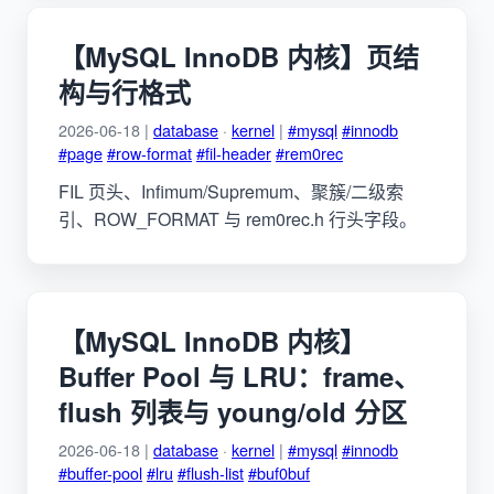
【MySQL InnoDB 内核】页结
构与行格式
2026-06-18 |
database
·
kernel
|
#mysql
#innodb
#page
#row-format
#fil-header
#rem0rec
FIL 页头、Infimum/Supremum、聚簇/二级索
引、ROW_FORMAT 与 rem0rec.h 行头字段。
【MySQL InnoDB 内核】
Buffer Pool 与 LRU：frame、
flush 列表与 young/old 分区
2026-06-18 |
database
·
kernel
|
#mysql
#innodb
#buffer-pool
#lru
#flush-list
#buf0buf