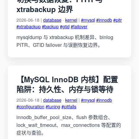
xtrabackup 边界
2026-06-18 |
database
·
kernel
|
#mysql
#innodb
#pitr
#xtrabackup
#backup
#gtid
#failover
mysqldump 与 xtrabackup 机制差异、binlog
PITR、GTID failover 与误删恢复边界。
【MySQL InnoDB 内核】配置
陷阱：持久性、内存与锁等待
2026-06-18 |
database
·
kernel
|
#mysql
#innodb
#configuration
#tuning
#pitfalls
innodb_buffer_pool_size、flush 参数组合、
lock_wait_timeout、max_connections 等配置的
症状与查验。