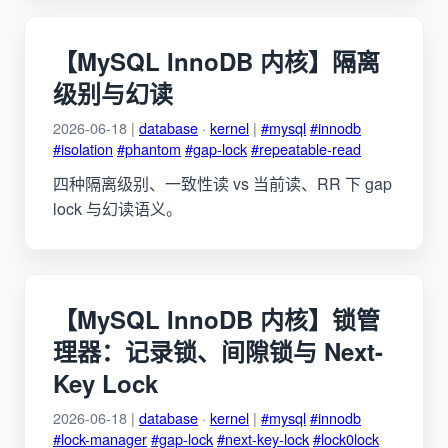
【MySQL InnoDB 内核】隔离
级别与幻读
2026-06-18 |
database
·
kernel
|
#mysql
#innodb
#isolation
#phantom
#gap-lock
#repeatable-read
四种隔离级别、一致性读 vs 当前读、RR 下 gap
lock 与幻读语义。
【MySQL InnoDB 内核】锁管
理器：记录锁、间隙锁与 Next-
Key Lock
2026-06-18 |
database
·
kernel
|
#mysql
#innodb
#lock-manager
#gap-lock
#next-key-lock
#lock0lock