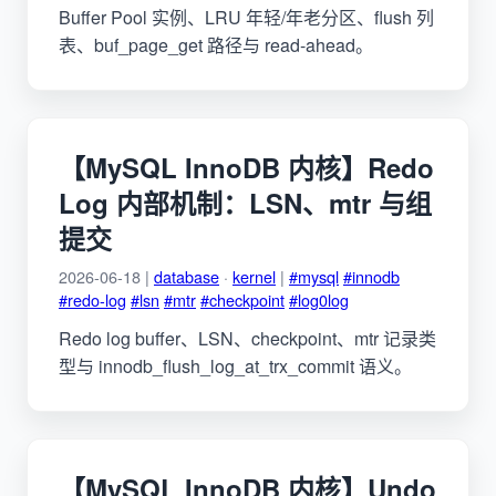
Buffer Pool 实例、LRU 年轻/年老分区、flush 列
表、buf_page_get 路径与 read-ahead。
【MySQL InnoDB 内核】Redo
Log 内部机制：LSN、mtr 与组
提交
2026-06-18 |
database
·
kernel
|
#mysql
#innodb
#redo-log
#lsn
#mtr
#checkpoint
#log0log
Redo log buffer、LSN、checkpoint、mtr 记录类
型与 innodb_flush_log_at_trx_commit 语义。
【MySQL InnoDB 内核】Undo