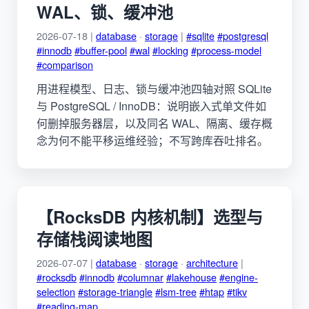
WAL、锁、缓冲池
2026-07-18 |
database
·
storage
|
#sqlite
#postgresql
#innodb
#buffer-pool
#wal
#locking
#process-model
#comparison
用进程模型、日志、锁与缓冲池四轴对照 SQLite
与 PostgreSQL / InnoDB：说明嵌入式单文件如
何删掉服务器层，以及同名 WAL、隔离、缓存概
念为何不能平移运维经验；不写跨库吞吐排名。
【RocksDB 内核机制】选型与
存储栈阅读地图
2026-07-07 |
database
·
storage
·
architecture
|
#rocksdb
#innodb
#columnar
#lakehouse
#engine-
selection
#storage-triangle
#lsm-tree
#htap
#tikv
#reading-map