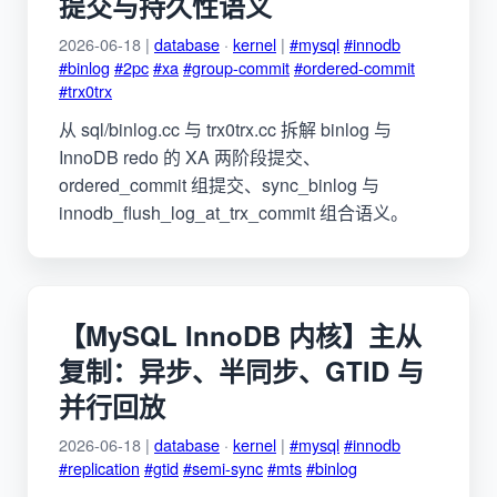
提交与持久性语义
2026-06-18 |
database
·
kernel
|
#mysql
#innodb
#binlog
#2pc
#xa
#group-commit
#ordered-commit
#trx0trx
从 sql/binlog.cc 与 trx0trx.cc 拆解 binlog 与
InnoDB redo 的 XA 两阶段提交、
ordered_commit 组提交、sync_binlog 与
innodb_flush_log_at_trx_commit 组合语义。
【MySQL InnoDB 内核】主从
复制：异步、半同步、GTID 与
并行回放
2026-06-18 |
database
·
kernel
|
#mysql
#innodb
#replication
#gtid
#semi-sync
#mts
#binlog